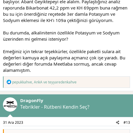
başlıyor. Abant Geyiktepeyi ele alalım. Paylaştığınız analiz
raporunda Bikarbonat 42,2 ppm ve KH 69ppm buna rağmen
bu su için önerdiğiniz reçetede 3er damla Potasyum ve
Sodyum eklemesi ile KH'ı 109a çektiğinizi görüyorum.
Bu durumda, alkalinitenin özellikle Potasyum ve Sodyum
üzerinden mi gelmesi isteniyor?
Emeğiniz için tekrar teşekkürler, özellikle paketli sulara ait
değerleri kamuya açık paylaşıma açmanız çok işe yaradı. Bu
değerleri diğer forumda Meetlaba sormuş, ancak cevap
alamamıştım.
T
pepukkahve
,
AnkA
ve
teyyaredenkahve
e
p
k
DragonFly
i
l
Tebrikler - Rütbeni Kendin Seç?
e
r
:
31 Ara 2023
#13