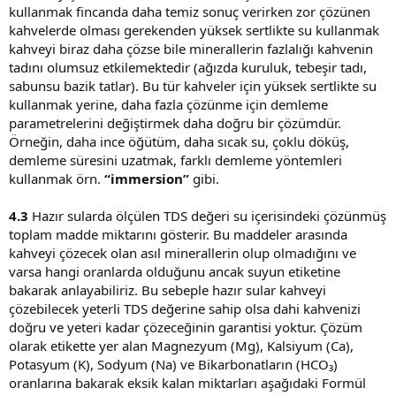
kullanmak fincanda daha temiz sonuç verirken zor çözünen
kahvelerde olması gerekenden yüksek sertlikte su kullanmak
kahveyi biraz daha çözse bile minerallerin fazlalığı kahvenin
tadını olumsuz etkilemektedir (ağızda kuruluk, tebeşir tadı,
sabunsu bazik tatlar). Bu tür kahveler için yüksek sertlikte su
kullanmak yerine, daha fazla çözünme için demleme
parametrelerini değiştirmek daha doğru bir çözümdür.
Örneğin, daha ince öğütüm, daha sıcak su, çoklu döküş,
demleme süresini uzatmak, farklı demleme yöntemleri
kullanmak örn.
“immersion”
gibi.
4.3
Hazır sularda ölçülen TDS değeri su içerisindeki çözünmüş
toplam madde miktarını gösterir. Bu maddeler arasında
kahveyi çözecek olan asıl minerallerin olup olmadığını ve
varsa hangi oranlarda olduğunu ancak suyun etiketine
bakarak anlayabiliriz. Bu sebeple hazır sular kahveyi
çözebilecek yeterli TDS değerine sahip olsa dahi kahvenizi
doğru ve yeteri kadar çözeceğinin garantisi yoktur. Çözüm
olarak etikette yer alan Magnezyum (Mg), Kalsiyum (Ca),
Potasyum (K), Sodyum (Na) ve Bikarbonatların (HCO₃)
oranlarına bakarak eksik kalan miktarları aşağıdaki Formül