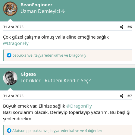
BeanEngineer
i
l
Uzman Demleyici ☕
e
r
:
31 Ara 2023
#6
Çok güzel çalışma olmuş valla eline emeğine sağlık
@DragonFly
T
pepukkahve
,
teyyaredenkahve
ve
DragonFly
e
p
k
Gigesa
i
l
Tebrikler - Rütbeni Kendin Seç?
e
r
:
31 Ara 2023
#7
Büyük emek var. Elinize sağlık
@DragonFly
Bazı sorularım olacak. Derleyip toparlayıp yazarım. Bu başlığı
şenlendirelim.
T
Afatsum
,
pepukkahve
,
teyyaredenkahve
ve 4 diğerleri
e