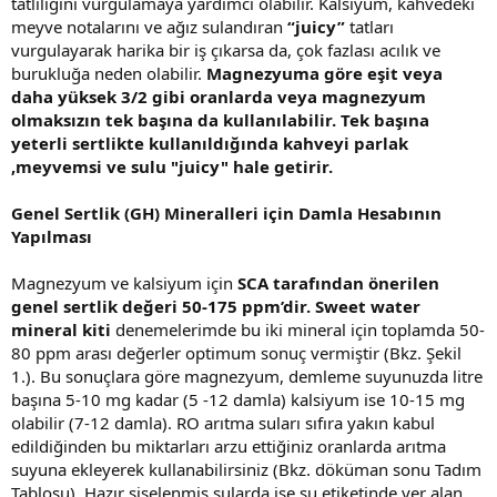
tatlılığını vurgulamaya yardımcı olabilir. Kalsiyum, kahvedeki
meyve notalarını ve ağız sulandıran
“juicy”
tatları
vurgulayarak harika bir iş çıkarsa da, çok fazlası acılık ve
burukluğa neden olabilir.
Magnezyuma göre eşit veya
daha yüksek 3/2 gibi oranlarda veya magnezyum
olmaksızın tek başına da kullanılabilir. Tek başına
yeterli sertlikte kullanıldığında kahveyi parlak
,meyvemsi ve sulu "juicy" hale getirir.
Genel Sertlik (GH) Mineralleri için Damla Hesabının
Yapılması
Magnezyum ve kalsiyum için
SCA tarafından önerilen
genel sertlik değeri 50-175 ppm’dir. Sweet water
mineral kiti
denemelerimde bu iki mineral için toplamda 50-
80 ppm arası değerler optimum sonuç vermiştir (Bkz. Şekil
1.). Bu sonuçlara göre magnezyum, demleme suyunuzda litre
başına 5-10 mg kadar (5 -12 damla) kalsiyum ise 10-15 mg
olabilir (7-12 damla). RO arıtma suları sıfıra yakın kabul
edildiğinden bu miktarları arzu ettiğiniz oranlarda arıtma
suyuna ekleyerek kullanabilirsiniz (Bkz. döküman sonu Tadım
Tablosu). Hazır şişelenmiş sularda ise su etiketinde yer alan