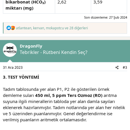
bikarbonat (HCO₃)
2,62
3,59
miktarı (mg)
Son düzenleme:
27 Şub 2024
T
atlantean
,
kervan
,
mokapotcu
ve 28 diğerleri
e
p
k
DragonFly
i
l
Tebrikler - Rütbeni Kendin Seç?
e
r
:
31 Ara 2023
#3
3. TEST YÖNTEMİ
Tadım tablosunda yer alan P1, P2 ile gösterilen örnek
demleme suları
450 ml, 5 ppm Ters Ozmoz (RO)
arıtma
suyuna ilgili minerallerin tabloda yer alan damla sayıları
eklenerek hazırlanmıştır. Tadım notlarında yer alan her nitelik
ve 5 üzerinden puanlanmıştır. Genel değerlendirme ise
verilmiş puanların aritmetik ortalamasıdır.