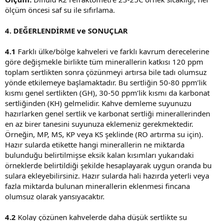
ölçüm öncesi saf su ile sıfırlama.
4. DEĞERLENDİRME ve SONUÇLAR
4.1
Farklı ülke/bölge kahveleri ve farklı kavrum derecelerine
göre değişmekle birlikte tüm minerallerin katkısı 120 ppm
toplam sertlikten sonra çözünmeyi artırsa bile tadı olumsuz
yönde etkilemeye başlamaktadır. Bu sertliğin 50-80 ppm’lik
kısmı genel sertlikten (GH), 30-50 ppm’lik kısmı da karbonat
sertliğinden (KH) gelmelidir. Kahve demleme suyunuzu
hazırlarken genel sertlik ve karbonat sertliği minerallerinden
en az birer tanesini suyunuza eklemeniz gerekmektedir.
Örneğin, MP, MS, KP veya KS şeklinde (RO artırma su için).
Hazır sularda etikette hangi minerallerin ne miktarda
bulunduğu belirtilmişse eksik kalan kısımları yukarıdaki
örneklerde belirtildiği şekilde hesaplayarak uygun oranda bu
sulara ekleyebilirsiniz. Hazır sularda hali hazırda yeterli veya
fazla miktarda bulunan minerallerin eklenmesi fincana
olumsuz olarak yansıyacaktır.
4.2
Kolay çözünen kahvelerde daha düşük sertlikte su