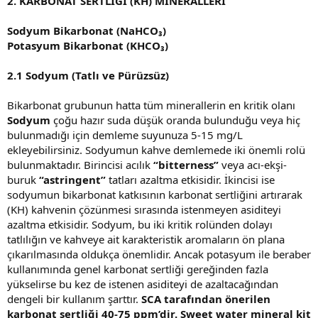
2. KARBONAT SERTLİĞİ (KH) MİNERALLERİ
Sodyum Bikarbonat (NaHCO₃)
Potasyum Bikarbonat (KHCO₃)
2.1 Sodyum (Tatlı ve Pürüzsüz)
Bikarbonat grubunun hatta tüm minerallerin en kritik olanı
Sodyum
çoğu hazır suda düşük oranda bulunduğu veya hiç
bulunmadığı için demleme suyunuza 5-15 mg/L
ekleyebilirsiniz. Sodyumun kahve demlemede iki önemli rolü
bulunmaktadır. Birincisi acılık
“bitterness”
veya acı-ekşi-
buruk
“astringent”
tatları azaltma etkisidir. İkincisi ise
sodyumun bikarbonat katkısının karbonat sertliğini artırarak
(KH) kahvenin çözünmesi sırasında istenmeyen asiditeyi
azaltma etkisidir. Sodyum, bu iki kritik rolünden dolayı
tatlılığın ve kahveye ait karakteristik aromaların ön plana
çıkarılmasında oldukça önemlidir. Ancak potasyum ile beraber
kullanımında genel karbonat sertliği gereğinden fazla
yükselirse bu kez de istenen asiditeyi de azaltacağından
dengeli bir kullanım şarttır.
SCA tarafından önerilen
karbonat sertliği 40-75 ppm’dir. Sweet water mineral kit