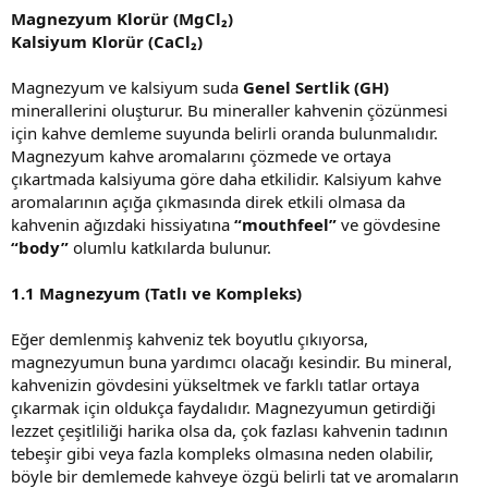
Magnezyum Klorür (MgCl
₂
)
Kalsiyum Klorür (CaCl₂)
Magnezyum ve kalsiyum suda
Genel Sertlik (GH)
minerallerini oluşturur. Bu mineraller kahvenin çözünmesi
için kahve demleme suyunda belirli oranda bulunmalıdır.
Magnezyum kahve aromalarını çözmede ve ortaya
çıkartmada kalsiyuma göre daha etkilidir. Kalsiyum kahve
aromalarının açığa çıkmasında direk etkili olmasa da
kahvenin ağızdaki hissiyatına
“mouthfeel”
ve gövdesine
“body”
olumlu katkılarda bulunur.
1.1 Magnezyum (Tatlı ve Kompleks)
Eğer demlenmiş kahveniz tek boyutlu çıkıyorsa,
magnezyumun buna yardımcı olacağı kesindir. Bu mineral,
kahvenizin gövdesini yükseltmek ve farklı tatlar ortaya
çıkarmak için oldukça faydalıdır. Magnezyumun getirdiği
lezzet çeşitliliği harika olsa da, çok fazlası kahvenin tadının
tebeşir gibi veya fazla kompleks olmasına neden olabilir,
böyle bir demlemede kahveye özgü belirli tat ve aromaların