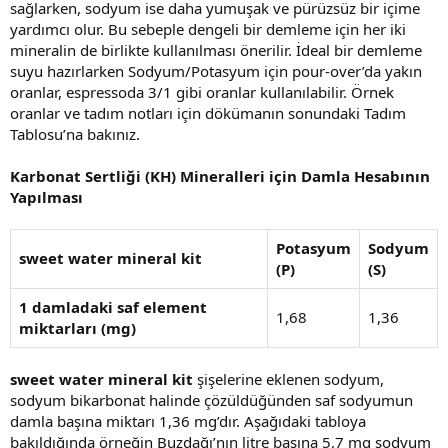
sağlarken, sodyum ise daha yumuşak ve pürüzsüz bir içime
yardımcı olur. Bu sebeple dengeli bir demleme için her iki
mineralin de birlikte kullanılması önerilir. İdeal bir demleme
suyu hazırlarken Sodyum/Potasyum için pour-over’da yakın
oranlar, espressoda 3/1 gibi oranlar kullanılabilir. Örnek
oranlar ve tadım notları için dökümanın sonundaki Tadım
Tablosu’na bakınız.
Karbonat Sertliği (KH) Mineralleri için Damla Hesabının
Yapılması
Potasyum
Sodyum
sweet water mineral kit
(P)
(S)
1 damladaki saf element
1,68
1,36
miktarları (mg)
sweet water mineral kit
şişelerine eklenen sodyum,
sodyum bikarbonat halinde çözüldüğünden saf sodyumun
damla başına miktarı 1,36 mg’dır. Aşağıdaki tabloya
bakıldığında örneğin Buzdağı’nın litre başına 5,7 mg sodyum