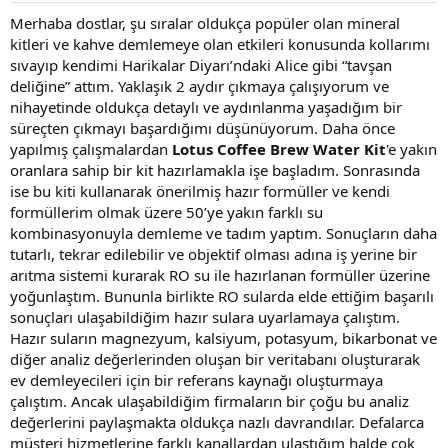
a
r
Merhaba dostlar, şu sıralar oldukça popüler olan mineral
t
i
kitleri ve kahve demlemeye olan etkileri konusunda kollarımı
a
h
sıvayıp kendimi Harikalar Diyarı’ndaki Alice gibi “tavşan
n
i
deliğine” attım. Yaklaşık 2 aydır çıkmaya çalışıyorum ve
nihayetinde oldukça detaylı ve aydınlanma yaşadığım bir
süreçten çıkmayı başardığımı düşünüyorum. Daha önce
yapılmış çalışmalardan
Lotus Coffee Brew Water Kit
'e yakın
oranlara sahip bir kit hazırlamakla işe başladım. Sonrasında
ise bu kiti kullanarak önerilmiş hazır formüller ve kendi
formüllerim olmak üzere 50’ye yakın farklı su
kombinasyonuyla demleme ve tadım yaptım. Sonuçların daha
tutarlı, tekrar edilebilir ve objektif olması adına iş yerine bir
arıtma sistemi kurarak RO su ile hazırlanan formüller üzerine
yoğunlaştım. Bununla birlikte RO sularda elde ettiğim başarılı
sonuçları ulaşabildiğim hazır sulara uyarlamaya çalıştım.
Hazır suların magnezyum, kalsiyum, potasyum, bikarbonat ve
diğer analiz değerlerinden oluşan bir veritabanı oluşturarak
ev demleyecileri için bir referans kaynağı oluşturmaya
çalıştım. Ancak ulaşabildiğim firmaların bir çoğu bu analiz
değerlerini paylaşmakta oldukça nazlı davrandılar. Defalarca
müşteri hizmetlerine farklı kanallardan ulaştığım halde çok