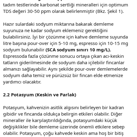
tadım testlerinde karbonat sertliği mineralleri için optimum
TDS değeri 30-50 ppm olarak belirlenmiştir (Bkz. Şekil 1).
Hazır sulardaki sodyum miktarına bakarak demleme
suyunuza ne kadar sodyum eklemeniz gerektiğini
bulabilirsiniz. İyi bir çözünme için kahve demleme suyunda
litre başına pour-over için 5-10 mg, espresso için 10-15 mg
sodyum bulunabilir
(SCA sodyum sınırı 10 mg/L).
Espressoda fazla çözünme sonucu ortaya çıkan acı-keskin
tatların giderilmesinde de sodyum daha içilebilir fincanlar
almanızı sağlayabilir. Aynı şekilde pour-over demlemelerde
sodyum daha temiz ve pürüzsüz bir fincan elde etmenize
yardımcı olacaktır.
2.2 Potasyum (Keskin ve Parlak)
Potasyum, kahvenizin asitlik algısını belirleyen bir kadran
gibidir ve fincanda oldukça belirgin etkileri olabilir. Diğer
mineraller ile karşılaştırıldığında, potasyumdaki küçük
değişiklikler bile demleme üzerinde önemli etkilere sebep
olabilir. Potasyum, çoğu kahvede keskin ama hoş bir bitiş