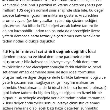
kahvedeki çözünmüş partikül miktarını gösteren (parts per
million) TDS değeri normal sınırlar içinde olsa bile, bu değer
sadece kahvenin çözünme miktarını gösterir. Arzu edilen
aroma veya diğer kimyasalların çözünüp çözünmediğini
göstermez. Bu itibarla TDS değeri ancak kahve tadımı ile
anlam kazanabilir. Tadım tablosunda da göreceğiniz üzere
yeterli derecede hatta fazlasıyla çözünmüş bazı örneklerin
tadım notları oldukça düşüktür.
4.6 Hiç bir mineral set sihirli değnek değildir.
İdeal
demleme suyunu ve ideal demleme parametrelerini
oluştursanız bile kahveden kahveye veya farklı demleme
tekniklerine göre alacağınız sonuçlar farklı olabilir. Mineral
setlerinin amacı demleme suyu ile ilgili ideal formülleri
oluşturmak ve diğer değişkenlerle birlikte kahvenin doğru ve
yeterli çözünmesini sağlayarak içim keyfini maksimize
etmektir. Unutulmamalıdır ki ideal tek bir su formülü olmadığı
gibi kahve tadımı da kişiden kişiye değişebilen öznel bir bir
olgudur. Bu sebeple aşağıda yer alan tadım notları tamamen
kişisel değerlendirmeler sonucu ortaya çıkmıştır ve amacı
sizlere referans olabilecek bazı hazır değerleri sunmaktır.