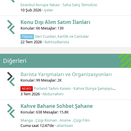
İstanbul Avrupa Yakası - Saha Satış Temsilcisi
10 Şub 2026
iyeler
Konu Dışı Alım Satım İlanları
Konular
66
Mesajlar
139
Deri Cuzdan, kartlik ve Cantalar
*Satılık
22 Tem 2026
BahtsizBarista
Diğerleri
Barista Yarışmaları ve Organizasyonları
Konular
99
Mesajlar
2K
Porland Tadım Kasesi - Kahve Dünya Şampiyonalarında Bir Türk
NEWS!
3 Tem 2026
Abdurrahim
Kahve Bahane Sohbet Şahane
Konular
638
Mesajlar
15.8K
Manga . Çizgi Roman . Anime . Çizgi Film
Cuma saat 12:47'de
atlantean