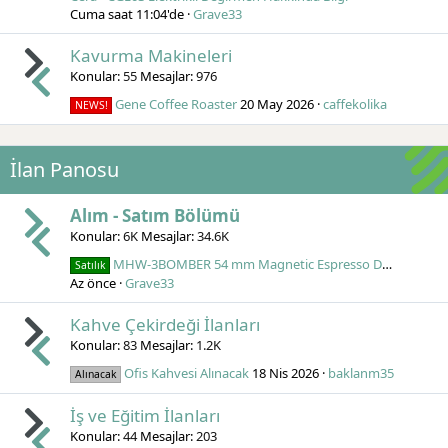
Cuma saat 11:04'de
Grave33
Kavurma Makineleri
Konular
55
Mesajlar
976
Gene Coffee Roaster
20 May 2026
caffekolika
NEWS!
İlan Panosu
Alım - Satım Bölümü
Konular
6K
Mesajlar
34.6K
MHW-3BOMBER 54 mm Magnetic Espresso Dosing Funnel Ring
Satılık
Az önce
Grave33
Kahve Çekirdeği İlanları
Konular
83
Mesajlar
1.2K
Ofis Kahvesi Alınacak
18 Nis 2026
baklanm35
Alınacak
İş ve Eğitim İlanları
Konular
44
Mesajlar
203