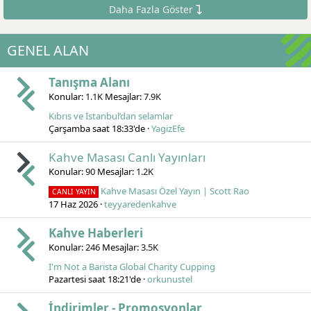
Daha Fazla Göster
GENEL ALAN
Tanışma Alanı
Konular
1.1K
Mesajlar
7.9K
Kıbrıs ve İstanbul’dan selamlar
Çarşamba saat 18:33'de
YagizEfe
Kahve Masası Canlı Yayınları
Konular
90
Mesajlar
1.2K
Kahve Masası Özel Yayın | Scott Rao
CANLI YAYIN
17 Haz 2026
teyyaredenkahve
Kahve Haberleri
Konular
246
Mesajlar
3.5K
I'm Not a Barista Global Charity Cupping
Pazartesi saat 18:21'de
orkunustel
İndirimler - Promosyonlar