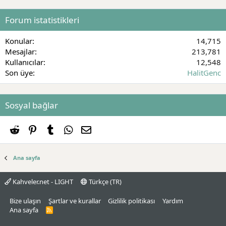
Forum istatistikleri
Konular
14,715
Mesajlar
213,781
Kullanıcılar
12,548
Son üye
HalitGenc
Sosyal bağlar
Reddit
Pinterest
Tumblr
WhatsApp
E-posta
Ana sayfa
Kahveler.net - LIGHT
Türkçe (TR)
Bize ulaşın
Şartlar ve kurallar
Gizlilik politikası
Yardım
Ana sayfa
R
S
S