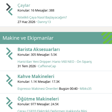
Çaylar
Konular
16
Mesajlar
388
Nitelikli Çaya Nasıl Başlayacağım?
27 Haz 2026
Danny13
Makine ve Ekipmanlar
Barista Aksesuarları
Konular
305
Mesajlar
5.5K
Hario'dan Yeni Dripper: Hario V60 NEO - Ön Sipariş
31 Tem 2026
CaffeineCap
Kahve Makineleri
Konular
1.1K
Mesajlar
17.3K
Espresso Makinesi Önerileri
Bugün 00:40
Mbks35
Öğütme Makineleri
Konular
977
Mesajlar
24.5K
Cera+ CGE03 Elektrikli Değirmen Hakkında Bilgi