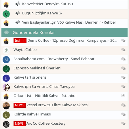
KahvelerNet Deneyim Kutusu
Bugün İçtiğim Kahve ☕
C
Yeni Başlayanlar Için V60 Kahve Nasıl Demlenir - Rehber
Gündemdeki Konular
Di
Dems Coffee - 1Zpresso Değirmen Kampanyası - 2026
İndirim
Di
Wayta Coffee
Di
Sanalbaharat.com - Brownberry - Sanal Baharat
M
Di
Espresso Makinesi Önerileri
O
Di
Kahve tartısı önerisi
B
Di
Kahve için Su Arıtma Cihazı Tavsiyesi
Po
Orkun Üstel Nitelikli Kahve - İstanbul
Di
Vestel Brew 50 Filtre Kahve Makinesi
NEWS!
Di
Köln’de Kahve Firması
B
Di
Arc Co Coffee Roastery
NEWS!