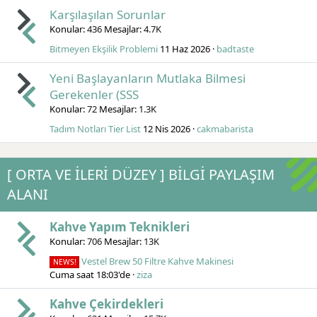
Karşılaşılan Sorunlar
Konular
436
Mesajlar
4.7K
Bitmeyen Ekşilik Problemi
11 Haz 2026
badtaste
Yeni Başlayanların Mutlaka Bilmesi
Gerekenler (SSS
Konular
72
Mesajlar
1.3K
Tadım Notları Tier List
12 Nis 2026
cakmabarista
[ ORTA VE İLERİ DÜZEY ] BİLGİ PAYLAŞIM
ALANI
Kahve Yapım Teknikleri
Konular
706
Mesajlar
13K
Vestel Brew 50 Filtre Kahve Makinesi
NEWS!
Cuma saat 18:03'de
ziza
Kahve Çekirdekleri