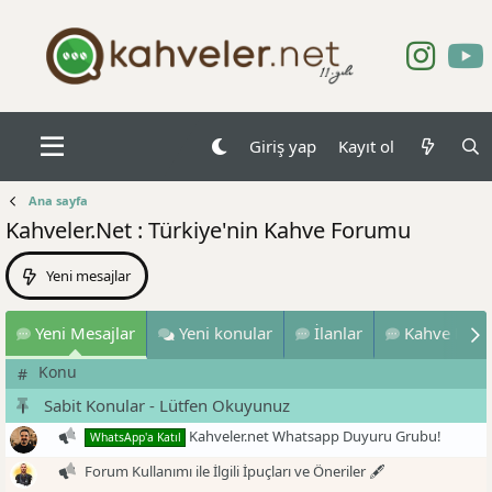
Giriş yap
Kayıt ol
Ana sayfa
Kahveler.Net : Türkiye'nin Kahve Forumu
Yeni mesajlar
Yeni Mesajlar
Yeni konular
İlanlar
Kahve Dene
Konu
#
Sabit Konular - Lütfen Okuyunuz
Kahveler.net Whatsapp Duyuru Grubu!
WhatsApp'a Katıl
Forum Kullanımı ile İlgili İpuçları ve Öneriler 🖋️