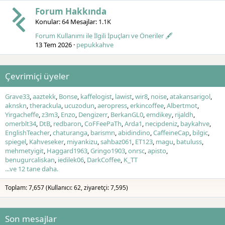
Forum Hakkında
Konular
64
Mesajlar
1.1K
Forum Kullanımı ile İlgili İpuçları ve Öneriler 🖋️
13 Tem 2026
pepukkahve
Çevrimiçi üyeler
Grave33
aaztekk
Bonse
kaffelogist
lawist
wir8
noise
atakansarigol
aknskn
therackula
ucuzodun
aeropress
erkincoffee
Albertmot
Yirgacheffe
z3m3
Enzo
Dengizerr
BerkanGL0
emdikey
rijaldh
omerblt34
DtB
redbaron
CoFFeePaTh
Arda1
necipdeniz
baykahve
EnglishTeacher
chaturanga
barismn
abidindino
CaffeineCap
bilgic
spiegel
Kahveseker
miyankizu
sahbaz061
ET123
magu
batuluss
mehmetyigit
Haggard1963
Gringo1903
onrsc
apisto
benugurcaliskan
iedilek06
DarkCoffee
K_TT
...ve 12 tane daha.
Toplam: 7,657 (Kullanıcı: 62, ziyaretçi: 7,595)
Son mesajlar