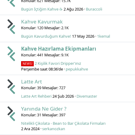
Konular
621
Mesajlar
15.7K
Bugün İçtiğim Kahve ☕
2 Ağu 2026
Buraccoli
Kahve Kavurmak
Konular
120
Mesajlar
2.1K
Bugün Kavurduğum Kahve!
17 May 2026
1kemal
Kahve Hazırlama Ekipmanları
Konular
441
Mesajlar
9.1K
2 Kişilik Favori Dripper’ınız
NEWS!
Perşembe saat 08:36'de
pepukkahve
Latte Art
Konular
39
Mesajlar
727
Latte Art Rehberi
24 Şub 2026
Divemaster
Yanında Ne Gider ?
Konular
31
Mesajlar
397
Nitelikli Çikolata - Bean to Bar Çikolata Firmaları
2 Ara 2024
serkanozkan