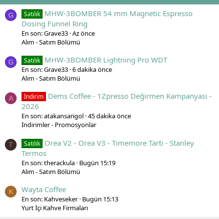
MHW-3BOMBER 54 mm Magnetic Espresso
Satılık
G
Dosing Funnel Ring
En son: Grave33
Az önce
Alım - Satım Bölümü
MHW-3BOMBER Lightning Pro WDT
Satılık
G
En son: Grave33
6 dakika önce
Alım - Satım Bölümü
Dems Coffee - 1Zpresso Değirmen Kampanyası -
İndirim
A
2026
En son: atakansarigol
45 dakika önce
İndirimler - Promosyonlar
Orea V2 - Orea V3 - Timemore Tartı - Stanley
Satılık
T
Termos
En son: therackula
Bugün 15:19
Alım - Satım Bölümü
Wayta Coffee
K
En son: Kahveseker
Bugün 15:13
Yurt İçi Kahve Firmaları