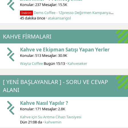
Konular
237
Mesajlar
15.5K
Dems Coffee - 1Zpresso Değirmen Kampanyası - 2026
İndirim
45 dakika önce
atakansarigol
KAHVE FİRMALARI
Kahve ve Ekipman Satışı Yapan Yerler
Konular
513
Mesajlar
30.9K
Wayta Coffee
Bugün 15:13
Kahveseker
[ YENİ BAŞLAYANLAR ] - SORU VE CEVAP
ALANI
Kahve Nasıl Yapılır ?
Konular
171
Mesajlar
2.8K
Kahve için Su Arıtma Cihazı Tavsiyesi
Dün 21:08 da
kahvemin