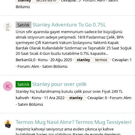
Cevaplar: 5
Forum:
Alım - Satım
stanley
techni vorm
Bölümü
Stanley Adventure To Go 0.75L
Satıldı
Ürün sıfır ayarında gayet memnunum sadece bir büyüğünü
almak istiyorum iadeye yetişmedi. 18/8 Paslanmaz Çelik, BPA
içermeyen Çift Katmanlı Vakum İzolasyonu Yalıtımlı Kapak
Bardak Olarak Kullanılabilir Sızdırmaz ve Taşınabilir 25 Saat Soğuk
20 Saat Sıcak 4 Gün buzlu tutabilme 0.75L kapasite...
BerkanGL0
Konu
20 Ağu 2025
Cevaplar: 1
stanley
termos
Forum:
Alım - Satım Bölümü
Stanley pour over çelik
Satılık
K
Stanley hiç kullanılmamış kutulu çelik pour over. Fiyat 249 TL
kahveh
Konu
11 Ara 2022
Cevaplar: 0
Forum:
Alım
stanley
- Satım Bölümü
Termos Mug Nasıl Alınır? Termos Mug Tavsiyeleri
Hepimiz kahveyi seviyoruz ama evden çıkınca iyi kahve
bulabilmek bazen zor olabiliyor. Bazen de evimde demleyip,