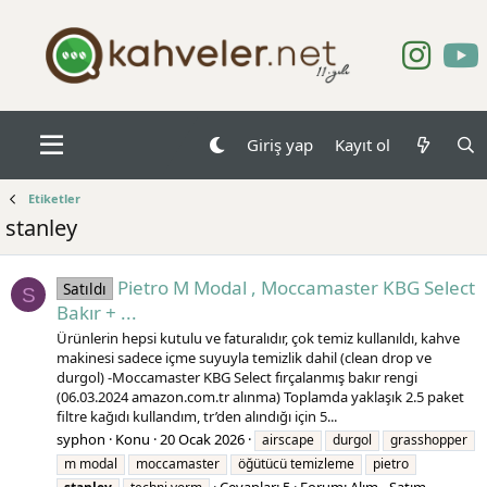
Giriş yap
Kayıt ol
Etiketler
stanley
Pietro M Modal , Moccamaster KBG Select
Satıldı
S
Bakır + ...
Ürünlerin hepsi kutulu ve faturalıdır, çok temiz kullanıldı, kahve
makinesi sadece içme suyuyla temizlik dahil (clean drop ve
durgol) -Moccamaster KBG Select fırçalanmış bakır rengi
(06.03.2024 amazon.com.tr alınma) Toplamda yaklaşık 2.5 paket
filtre kağıdı kullandım, tr’den alındığı için 5...
syphon
Konu
20 Ocak 2026
airscape
durgol
grasshopper
m modal
moccamaster
öğütücü temizleme
pietro