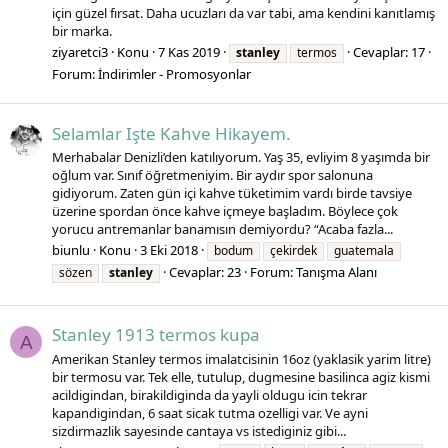
için güzel fırsat. Daha ucuzları da var tabi, ama kendini kanıtlamış
bir marka.
ziyaretci3
Konu
7 Kas 2019
Cevaplar: 17
stanley
termos
Forum:
İndirimler - Promosyonlar
Selamlar Işte Kahve Hikayem.
Merhabalar Denizli’den katılıyorum. Yaş 35, evliyim 8 yaşımda bir
oğlum var. Sınıf öğretmeniyim. Bir aydır spor salonuna
gidiyorum. Zaten gün içi kahve tüketimim vardı birde tavsiye
üzerine spordan önce kahve içmeye başladım. Böylece çok
yorucu antremanlar banamısın demiyordu? “Acaba fazla...
biunlu
Konu
3 Eki 2018
bodum
çekirdek
guatemala
Cevaplar: 23
Forum:
Tanışma Alanı
sözen
stanley
Stanley 1913 termos kupa
A
Amerikan Stanley termos imalatcisinin 16oz (yaklasik yarim litre)
bir termosu var. Tek elle, tutulup, dugmesine basilinca agiz kismi
acildigindan, birakildiginda da yayli oldugu icin tekrar
kapandigindan, 6 saat sicak tutma ozelligi var. Ve ayni
sizdirmazlik sayesinde cantaya vs istediginiz gibi...