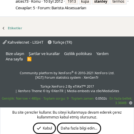
alces73
Konu
10 Eyl 2012
1913
kupa
stanley
termos
Cevaplar: 5
Forum:
Barista Aksesuarları
Etiketler
Kahveler.net - LIGHT
Türkçe (TR)
Bize ulaşın
Şartlar ve kurallar
Gizlilik politikası
Yardım
Ana sayfa
R
S
S
®
Community platform by XenForo
© 2010-2021 XenForo Ltd.
[XGT] Forum statistics system
- XenGenTr
Türkçe XenForo 2
By eTiKeT™ 2017
|
Xenforo Theme
© by ©XenTR
|
Media embeds via s9e/MediaSites
Genişlik
Toplam sorgu
9
Toplam zaman
0.0502s
En fazla bellek
3.36MB
Bu site çerezler kullanır. Bu siteyi kullanmaya devam ederek çerez
kullanımımızı kabul etmiş olursunuz.
Kabul
Daha fazla bilgi edin…