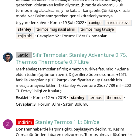
gezerken, dolaşırken içelim diyoruz. (biraz da ekonomi) :) Bir
termos mug alacaksanız, yine kafalar karışabilir. Çünkü çok fazla
model var. Bakmanız gereken genel kriterleri yazmaya...
teyyaredenkahve
Konu
19 Şub 2022
contigo
hario miolove
stanley
termos mug nasıl alınır
termos mug tavsiye
Cevaplar: 62
Forum:
Diğer Ekipmanlar
zojirushi
Sıfır Termoslar, Stanley Adventure 0,75,
Satıldı
Thermos Thermocafe 0.7 Litre
Merhabalar, termoslar sıfırdır, Amazon türkiye faturalıdır. Adana
elden teslim (optimum avm), Diğer illere ödeme sonrası +15TL
fark ile kargolanır (PTT kargo) Son fiyatları olup Pazarlık için
mesaj atmayınız lütfen. 1) Stanley Adventure 25oz / 739 ml = 200
TL Detaylı bilgi ve ithalatçı...
Bisikletli
Konu
12 Ara 2019
stanley
termos
thermos
Cevaplar: 3
Forum:
Alım - Satım Bölümü
Stanley Termos 1 Lt Bim’de
İndirim
Z
Donanımhaber’de karşıma çıktı, paylaşayım dedim. 15 Kasım
Cuma gününden itibaren geliyormuş. Termos almayı düşünenler