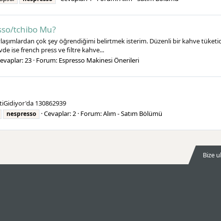
sso/tchibo Mu?
ımlardan çok şey öğrendiğimi belirtmek isterim. Düzenli bir kahve tüketicis
e ise french press ve filtre kahve...
evaplar: 23
Forum:
Espresso Makinesi Önerileri
iGidiyor'da 130862939
Cevaplar: 2
Forum:
Alım - Satım Bölümü
nespresso
Bize u