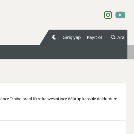
Giriş yap
Kayıt ol
Ara
 önce Tchibo brazil filtre kahvesini ince öğütüp kapsüle doldurdum