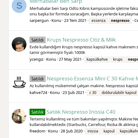
Merhabalar Ben Sarp
S
Merhabalar ben Sarp Odtü Kıbrıs kampüsünde işletme fakü
onu başka bir formda soracağım. Başka yerlerde karşılaşma
sarpergun
Konu
23 Tem 2021
Ce
essenza
nespresso
Krups Nespresso Citiz & Milk
Satıldı
Evde kullandığım Krups nespresso kapsül kahve makinem satı
tamir görmemiştir fiyatı 1000₺
ycengiz
Konu
27 May 2021
kapsülkahve
krups
nesp
Nespresso Essenza Mini C 30 Kahve M
Satıldı
Az kullanılmış mükemmel çalışan makine. Nespresso kapsül ile
kahve724
Konu
23 Şub 2021
c 30
doldurulabilir kapsül
Satılık Nespresso Inissia C40
Satılık
Tertemiz kullanılmış ve tüm bakımları yapılmıştır. Makine N
kullanılabilmektedir. (Starbucks, Carrefour, Rioba ilk aklıma g
freedom
Konu
28 Şub 2020
inissia
kapsül
kapsülkah