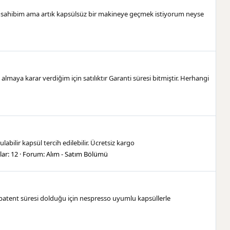
sahibim ama artık kapsülsüz bir makineye geçmek istiyorum neyse
aya karar verdiğim için satılıktır Garanti süresi bitmiştir. Herhangi
bilir kapsül tercih edilebilir. Ücretsiz kargo
ar: 12
Forum:
Alım - Satım Bölümü
t patent süresi dolduğu için nespresso uyumlu kapsüllerle