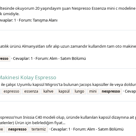
ltesinde okuyorum 20 yaşındayım şuan Nespresso Essenza mini c modeline 
k ümidiyle.
vaplar: 1
Forum:
Tanışma Alanı
lık ürünü Almanya’dan sıfır alıp uzun zamandır kullandım tam oto makine alm
Cevaplar: 1
Forum:
Alım - Satım Bölümü
resso
akinesi Kolay Espresso
 çalışır. Uyumlu kapsül Migros'ta bulunan Jacops kapsüller ile veya doldurula
Cevapl
espresso
essenza
kahve
kapsül
lungo
mini
nespresso
espresso’nun Inissia C40 modeli olup, üründe kullanılan kapsül dizaynına ai
elenler) Ürün için belirlediğim fiyat...
Cevaplar: 1
Forum:
Alım - Satım Bölümü
ve
nespresso
tertemiz