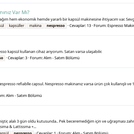
ınız Var Mı?
ğım hem ekonomik hemde yararlı bir kapsül makinesine ihtiyacım var. Sevgil
Cevaplar: 13
Forum:
Espresso Makin
sül
kapsüller
makina
nespresso
so kapsül kullanan cihaz arıyorum. Satan varsa ulaşabilir.
Cevaplar: 3
Forum:
Alım - Satım Bölümü
so
presso refiablle capsul. Nespresso makinanız varsa ürün çok kullanışlı ve 1. 
um:
Alım - Satım Bölümü
iştir, alalı 3 gün oldu kutusunda.. Pek beceremediğim için ve uğraşması zahm
ssima & Lattissma +...
Cevaplar: 1
Forum:
Alım - Satım Bölümü
apsül
nespresso