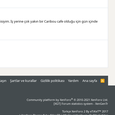
iyim. İş yerine çok yakın bir Caribou cafe olduğu için gün içinde
laşın
Şartlar ve kurallar
Gizlilik politikası
Yardım
Ana sayfa
R
S
S
®
Community platform by XenForo
© 2010-2021 XenForo Ltd.
[XGT] Forum statistics system
- XenGenTr
Türkçe XenForo 2
By eTiKeT™ 2017