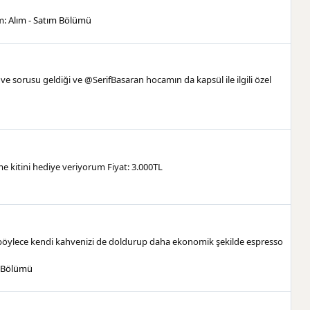
m:
Alım - Satım Bölümü
 sorusu geldiği ve @SerifBasaran hocamın da kapsül ile ilgili özel
e kitini hediye veriyorum Fiyat: 3.000TL
, böylece kendi kahvenizi de doldurup daha ekonomik şekilde espresso
m Bölümü