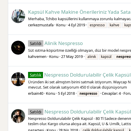
Kapsül Kahve Makine Önerileriniz Yada Satan
Merhaba, Tchibo kapsüllerini kullanmaya zorunlu kalmayaca
cerkezmustafa
Konu
4 Eyl 2019
espresso
kahve
kap
Alinik Nespresso
Satıldı
Süt ısıtma-köpürtme özelliği olmayan, düz bir model nespres
kahvemen
Konu
27 May 2019
alınık
kapsül
nespres
Nespresso Doldurulabilir Çelik Kapsül
Satılık
Üründen iki set almıştım birini satmak istiyorum. Waycap Nes
mevcut. Set olarak satıyorum 450 tl olarak düşünüyorum
erbain40
Konu
5 Eyl 2018
Cevaplar: 4
For
nespresso
Nespresso Doldurulabilir Çelik Kapsül
Satıldı
Nespresso Doldurulabilir Çelik Kapsül - 80 Tl Sadece denenm
teslim olur. Kargo olursa alıcıya ait. Kapsül, U & Umilk, Latti
pazartesi
Konu
28 Nis 2018
çelik doldurulabilir kapsül
k