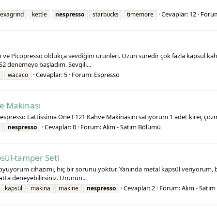
Cevaplar: 12
Foru
exagrind
kettle
nespresso
starbucks
timemore
 Picopresso oldukça sevdiğim ürünleri. Uzun süredir çok fazla kapsül kahve
S2 denemeye başladım. Sevgili...
Cevaplar: 5
Forum:
Espresso
wacaco
e Makinası
Nespresso Lattissima One F121 Kahve Makinasını satıyorum 1 adet kireç çözm
Cevaplar: 0
Forum:
Alım - Satım Bölümü
nespresso
sül-tamper Seti
 koyuyorum cihazımı, hiç bir sorunu yoktur. Yanında metal kapsül veriyorum
matta deneyebilirsiniz. Ürünün...
Cevaplar: 2
Forum:
Alım - Satı
kapsül
makina
makine
nespresso