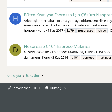
Bütçe Kısıtlıysa Espresso Için Çözüm Nespre
H
Arkadaşlar merhaba, Foruma yeni üye oldum. Öncelikle paylaş
Americano ,taze filtre kahve ve Türk kahvesi tüketiyorum. Evd
honour
Konu
1 Kas 2017
C
kg79
nespresso
tchibo
Nespresso C101 Espreso Makinesi
D
NESPRESSO C101 - ESPRESSO MAKİNESİ, TÜRK KAHVESİ Gitt
danjamem
Konu
3 Kas 2014
c101
espreso
makinesi
Ana sayfa
Etiketler
Kahveler.net - LIGHT
Türkçe (TR)