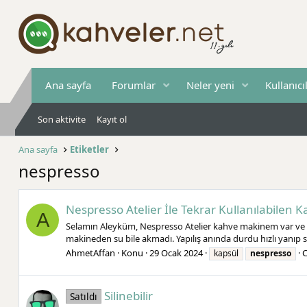
Ana sayfa
Forumlar
Neler yeni
Kullanıcı
Son aktivite
Kayıt ol
Ana sayfa
Etiketler
nespresso
Nespresso Atelier İle Tekrar Kullanılabilen
A
Selamın Aleyküm, Nespresso Atelier kahve makinem var ve ben
makineden su bile akmadı. Yapılış anında durdu hızlı yanıp 
AhmetAffan
Konu
29 Ocak 2024
C
kapsül
nespresso
Silinebilir
Satıldı