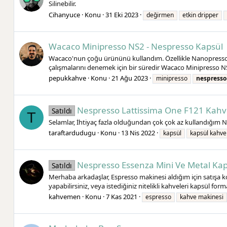
Silinebilir.
Cihanyuce
Konu
31 Eki 2023
değirmen
etkin dripper
Wacaco Minipresso NS2 - Nespresso Kapsül
Wacaco'nun çoğu ürününü kullandım. Özellikle Nanopresso ve
çalışmalarını denemek için bir süredir Wacaco Minipresso N
pepukkahve
Konu
21 Ağu 2023
minipresso
nespresso
Nespresso Lattissima One F121 Kahv
Satıldı
T
Selamlar, İhtiyaç fazla olduğundan çok çok az kullandığım 
taraftardudugu
Konu
13 Nis 2022
kapsül
kapsül kahve
Nespresso Essenza Mini Ve Metal Kap
Satıldı
Merhaba arkadaşlar, Espresso makinesi aldığım için satışa
yapabilirsiniz, veya istediğiniz nitelikli kahveleri kapsül for
kahvemen
Konu
7 Kas 2021
espresso
kahve makinesi