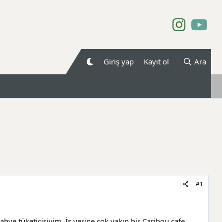
Giriş yap
Kayıt ol
Ara
#1
ve tüketicisiyim. İş yerine çok yakın bir Caribou cafe