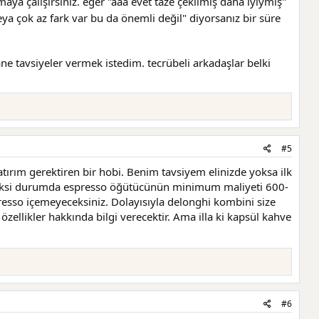
aya çalışırsınız. eğer "aaa evet taze çekilmiş daha iyiymiş"
a çok az fark var bu da önemli değil" diyorsanız bir süre
ane tavsiyeler vermek istedim. tecrübeli arkadaşlar belki
#5
rım gerektiren bir hobi. Benim tavsiyem elinizde yoksa ilk
niz. Aksi durumda espresso öğütücünün minimum maliyeti 600-
presso içemeyeceksiniz. Dolayısıyla delonghi kombini size
ellikler hakkında bilgi verecektir. Ama illa ki kapsül kahve
#6