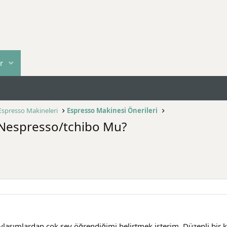
r
Espresso Makineleri
Espresso Makinesi Önerileri
m Nespresso/tchibo Mu?
aşımlardan çok şey öğrendiğimi belirtmek isterim. Düzenli bir kah