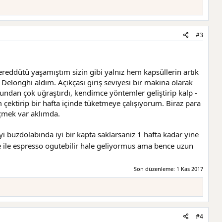
#3
eddütü yaşamıştım sizin gibi yalnız hem kapsüllerin artık
 Delonghi aldım. Açıkçası giriş seviyesi bir makina olarak
ğundan çok uğraştırdı, kendimce yöntemler geliştirip kalp -
çektirip bir hafta içinde tüketmeye çalışıyorum. Biraz para
eçmek var aklımda.
 buzdolabında iyi bir kapta saklarsaniz 1 hafta kadar yine
ile espresso ogutebilir hale geliyormus ama bence uzun
Son düzenleme:
1 Kas 2017
#4