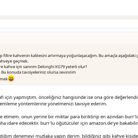
filtre kahvenin kalitesini artırmaya yoğunlaşacağım. Bu amaçla aşağıdaki 
kahveye geçmek.
re kahve için sanırım Delonghi KG79 yeterli olur?
 Bu konuda tavsiyeleriniz olursa sevinirim
etmek
ı için yapmıştım. önceliğiniz hangisinde ise ona göre değerlendir
 demleme yöntemlerine yönelmenizi tavsiye ederim.
e etmem. onun yerine bir miktar para biriktirip en azından burr'lu
daha idare edecektir. burr'lu öğütücüler için amazon.de'ye bakabili
ğım denemeyi mutlaka yapın derim. bildiğiniz gibi kahve kişide