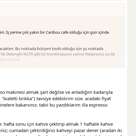
. İş yerine çok yakın bir Caribou cafe olduğu için gün içinde
acaktım. Bu noktada bütçem kısıtlı olduğu için şu noktada
31& Delonghi KG79 gibi bir kombinasyon yerine Nespresso ya da
 bakmalıyım?
karıştırmayın
Belirttiğim gibi bütçem kısıtlı ve sınırlı bir ev
teceğim kadar miktarı Caribou'da Cuma'dan çektirsem öğütücüden
o makinesi almak şart değilse ve anladığım kadarıyla
ialetti brikka") tavsiye edebilirim size. aradaki fiyat
nelere bakarsınız. tabii bu yazdıklarım illa espresso
. hafta sonu için kahve çektirip almak 1 haftalık kahve
rsiniz; cumadan çektirdiğiniz kahveyi pazar dener (aradan iki