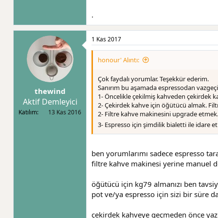
.
1 Kas 2017
honour' Alıntı:
Çok faydalı yorumlar. Teşekkür ederim.
Sanırım bu aşamada espressodan vazgeçip 
thewind
1- Öncelikle çekilmiş kahveden çekirdek 
Aktif Demleyici
2- Çekirdek kahve için öğütücü almak. Filt
Katılım
13 Kas 2016
2- Filtre kahve makinesini upgrade etmek.
3- Espresso için şimdilik bialetti ile idare 
ben yorumlarımı sadece espresso taraf
filtre kahve makinesi yerine manuel
öğütücü için kg79 almanızı ben tavsiy
pot ve/ya espresso için sizi bir süre 
çekirdek kahveye geçmeden önce yazdı