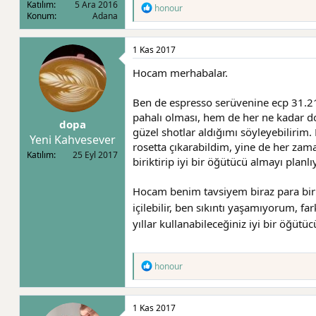
Katılım
5 Ara 2016
T
honour
Konum
Adana
e
p
k
1 Kas 2017
i
l
Hocam merhabalar.
e
r
:
Ben de espresso serüvenine ecp 31.21
pahalı olması, hem de her ne kadar dol
dopa
güzel shotlar aldığımı söyleyebilirim.
Yeni Kahvesever
rosetta çıkarabildim, yine de her zam
Katılım
25 Eyl 2017
biriktirip iyi bir öğütücü almayı plan
Hocam benim tavsiyem biraz para birik
içilebilir, ben sıkıntı yaşamıyorum, 
yıllar kullanabileceğiniz iyi bir öğütü
T
honour
e
p
k
1 Kas 2017
i