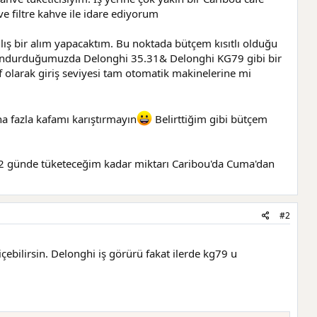
e filtre kahve ile idare ediyorum
ış bir alım yapacaktım. Bu noktada bütçem kısıtlı olduğu
bulundurduğumuzda Delonghi 35.31& Delonghi KG79 gibi bir
f olarak giriş seviyesi tam otomatik makinelerine mi
ha fazla kafamı karıştırmayın
Belirttiğim gibi bütçem
-2 günde tüketeceğim kadar miktarı Caribou'da Cuma'dan
#2
ebilirsin. Delonghi iş görürü fakat ilerde kg79 u