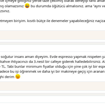
e içmeye gittiğiniz yerde taze çekilmiş olarak deneyip farkı anlam
mış olamazsınız
bu durumda öğütücü almalısınız. ama "aynı vey
zsınız.
etmeyen biriyim. kısıtlı bütçe ile denemeler yapabileceğiniz naçiz
soğutur insanı aman diyeyim. Evde espresso yapmak nispeten yatı
 kahve ihtiyacınızı da 3.nesil bir cafeye giderek halledebilirsi
 TL. Tabi bunlar minimum fiyatlar olduğu için yine çok iyi bir es
dece bu işi öğrenmek ve daha iyi bir makineye geçiş için aranan öz
ghi derim