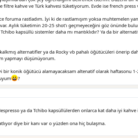
 filtre kahve ve Türk kahvesi tüketiyorum. Evde ise french press v
e foruma rastladım. İyi ki de rastlamışım yoksa muhtemelen yanl
ım var. Aylık tüketimin 20-25 shot'ı geçmeyeceğini göz önünde 
hibo kapsüllü sistemler daha mı mantıklıdır? Ya da bir alternati
kalkmış alternatifler ya da Rocky vb pahalı öğütücüleri önerip da
n alım yapmayı düşünüyorum.
i bir konik öğütücü alamayacaksam altenatif olarak haftasonu 1
muyum
?
presso ya da Tchibo kapsüllülerden onlarca kat daha iyi kahve iç
tlıyor diye bir kanı var o yüzden ona hiç bulaşma.