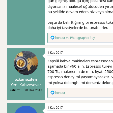
gün geçmiş olduğu için) pazartesi kahv
diyorsanız maalesef öğütücüden yırt
bu şekilde devam edersiniz veya alma
başta da belirttiğim gibi espresso tük
daha iyi tavsiyelerde bulunabilirler.
T
honour
ve
PhotographerBoy
e
p
k
1 Kas 2017
i
l
Kapsül kahve makinaları espressodan 
e
r
aşamada bir v60 alın. Espresso türevi
:
700 TL, makinenin de min. fiyatı 2500
espresso deneyimi yaşatmayacaktır. Sa
ozkanozden
mi yoksa delonghi mi derseniz delon
Yeni Kahvesever
Katılım
20 Haz 2017
T
honour
e
p
k
1 Kas 2017
i
l