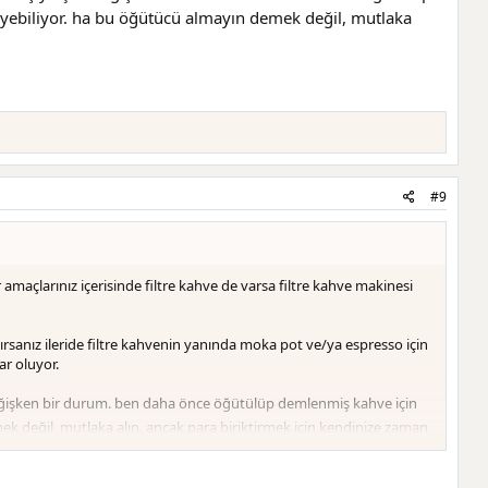
yebiliyor. ha bu öğütücü almayın demek değil, mutlaka
#9
maçlarınız içerisinde filtre kahve de varsa filtre kahve makinesi
ırsanız ileride filtre kahvenin yanında moka pot ve/ya espresso için
ar oluyor.
eğişken bir durum. ben daha önce öğütülüp demlenmiş kahve için
k değil, mutlaka alın. ancak para biriktirmek için kendinize zaman