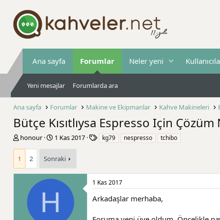
Ana sayfa
Forumlar
Neler yeni
Kullanıcıla
Yeni mesajlar
Forumlarda ara
Ana sayfa
Forumlar
Makine ve Ekipmanlar
Kahve Makineleri
Bütçe Kısıtlıysa Espresso Için Çözü
K
B
E
honour
1 Kas 2017
kg79
nespresso
tchibo
o
a
t
n
ş
i
1
2
Sonraki
b
l
k
u
a
e
y
n
t
1 Kas 2017
u
g
l
H
Arkadaşlar merhaba,
b
ı
e
a
ç
r
ş
t
Foruma yeni üye oldum. Öncelikle payl