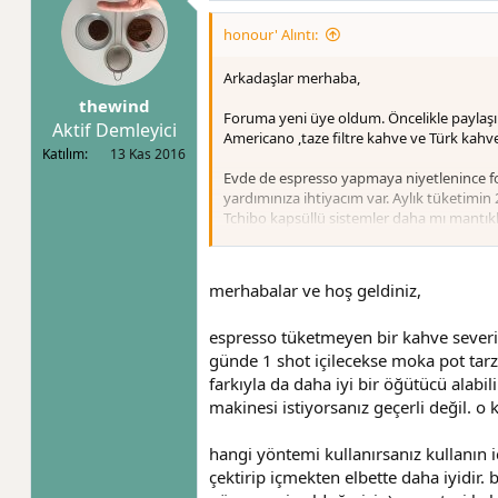
l
e
honour' Alıntı:
r
:
Arkadaşlar merhaba,
thewind
Foruma yeni üye oldum. Öncelikle paylaşım
Aktif Demleyici
Americano ,taze filtre kahve ve Türk kahve
Katılım
13 Kas 2016
Evde de espresso yapmaya niyetlenince fo
yardımınıza ihtiyacım var. Aylık tüketi
Tchibo kapsüllü sistemler daha mı mantıklı
Lütfen Arçelik & Beko gibi üretimden kalk
kullanımı için alım yapmayı düşünüyorum
merhabalar ve hoş geldiniz,
Öğütücünün önemini anladım. Eğer iyi bi
espresso tüketmeyen bir kahve severi
yırtmış olur muyum
?
günde 1 shot içilecekse moka pot tarzı 
farkıyla da daha iyi bir öğütücü alabi
makinesi istiyorsanız geçerli değil
hangi yöntemi kullanırsanız kullanın i
çektirip içmekten elbette daha iyidir. 