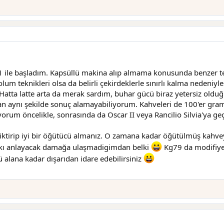
 ile başladım. Kapsüllü makina alıp almama konusunda benzer ter
um teknikleri olsa da belirli çekirdeklerle sınırlı kalma nedeniyle
 Hatta latte arta da merak sardım, buhar gücü biraz yetersiz oldu
an aynı şekilde sonuç alamayabiliyorum. Kahveleri de 100'er gram 
lıyorum öncelikle, sonrasında da Oscar II veya Rancilio Silvia'ya g
tirip iyi bir öğütücü almanız. O zamana kadar öğütülmüş kahveyi
farkı anlayacak damağa ulaşmadigimdan belki
Kg79 da modifiye 
cü alana kadar dışarıdan idare edebilirsiniz