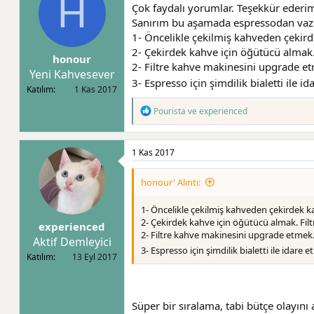
H
Çok faydalı yorumlar. Teşekkür ederi
e
r
Sanırım bu aşamada espressodan vazge
:
1- Öncelikle çekilmiş kahveden çeki
2- Çekirdek kahve için öğütücü almak.
honour
2- Filtre kahve makinesini upgrade et
Yeni Kahvesever
3- Espresso için şimdilik bialetti ile i
Katılım
1 Kas 2017
T
Pourista
ve
experienced
e
p
k
1 Kas 2017
i
l
e
honour' Alıntı:
r
:
1- Öncelikle çekilmiş kahveden çekirdek 
2- Çekirdek kahve için öğütücü almak. Filt
experienced
2- Filtre kahve makinesini upgrade etmek.
Aktif Demleyici
3- Espresso için şimdilik bialetti ile idare 
Katılım
13 Eyl 2017
Süper bir sıralama, tabi bütçe olayını 