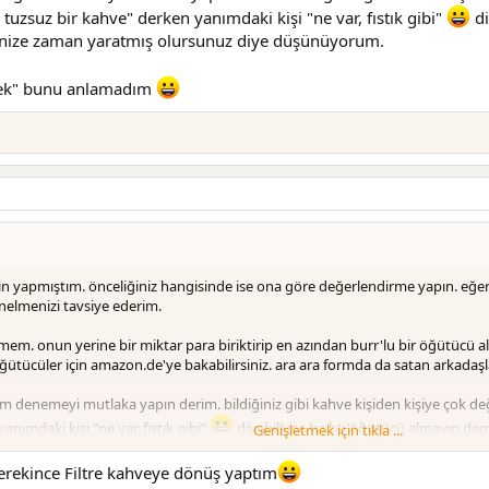
tuzsuz bir kahve" derken yanımdaki kişi "ne var, fıstık gibi"
di
ndinize zaman yaratmış olursunuz diye düşünüyorum.
tmek" bunu anlamadım
n yapmıştım. önceliğiniz hangisinde ise ona göre değerlendirme yapın. eğer a
elmenizi tavsiye ederim.
em. onun yerine bir miktar para biriktirip en azından burr'lu bir öğütücü al
 öğütücüler için amazon.de'ye bakabilirsiniz. ara ara formda da satan arkadaşl
 denemeyi mutlaka yapın derim. bildiğiniz gibi kahve kişiden kişiye çok d
anımdaki kişi "ne var, fıstık gibi"
diyebiliyor. ha bu öğütücü almayın deme
Genişletmek için tıkla ...
gerekince Filtre kahveye dönüş yaptım