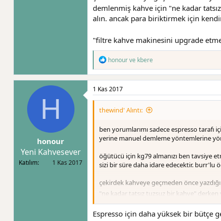
demlenmiş kahve için "ne kadar tatsız 
alın. ancak para biriktirmek için ke
"filtre kahve makinesini upgrade e
T
honour
ve
kbere
e
p
k
1 Kas 2017
i
H
l
e
thewind' Alıntı:
r
:
ben yorumlarımı sadece espresso tarafı içi
yerine manuel demleme yöntemlerine yön
honour
Yeni Kahvesever
öğütücü için kg79 almanızı ben tavsiye etm
Katılım
1 Kas 2017
sizi bir süre daha idare edecektir. burr'lu
çekirdek kahveye geçmeden önce yazdığım
"ne kadar tatsız tuzsuz bir kahve" derken y
yaratmış olursunuz diye düşünüyorum.
Espresso için daha yüksek bir bütçe 