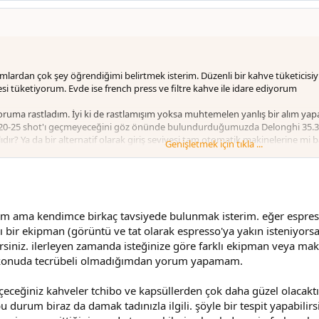
lardan çok şey öğrendiğimi belirtmek isterim. Düzenli bir kahve tüketicisiyim
si tüketiyorum. Evde ise french press ve filtre kahve ile idare ediyorum
ruma rastladım. İyi ki de rastlamışım yoksa muhtemelen yanlış bir alım yap
min 20-25 shot'ı geçmeyeceğini göz önünde bulundurduğumuzda Delonghi 35.
dır? Ya da bir alternatif olarak giriş seviyesi tam otomatik makinelerine mi
Genişletmek için tıkla ...
mış alternatifler ya da Rocky vb pahalı öğütücüleri önerip daha fazla kafamı 
.
r konik öğütücü alamayacaksam altenatif olarak haftasonu 1-2 günde tüke
m ama kendimce birkaç tavsiyede bulunmak isterim. eğer espress
bir ekipman (görüntü ve tat olarak espresso'ya yakın isteniyorsa "b
lirsiniz. ilerleyen zamanda isteğinize göre farklı ekipman veya maki
. o konuda tecrübeli olmadığımdan yorum yapamam.
çeceğiniz kahveler tchibo ve kapsüllerden çok daha güzel olacaktır
bu durum biraz da damak tadınızla ilgili. şöyle bir tespit yapabili