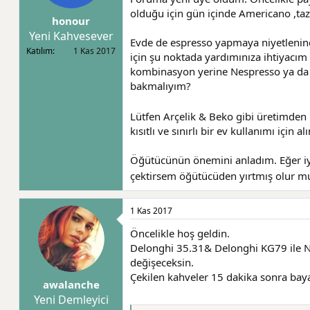
l
a
olduğu için gün içinde Americano ,taze
honour
a
r
t
i
Yeni Kahvesever
Evde de espresso yapmaya niyetleninc
a
h
Katılım
1 Kas 2017
için şu noktada yardımınıza ihtiyac
n
i
kombinasyon yerine Nespresso ya da Tc
bakmalıyım?
Lütfen Arçelik & Beko gibi üretimden 
kısıtlı ve sınırlı bir ev kullanımı içi
Öğütücünün önemini anladım. Eğer iy
çektirsem öğütücüden yırtmış olur 
1 Kas 2017
Öncelikle hoş geldin.
Delonghi 35.31& Delonghi KG79 ile Nes
değişeceksin.
Çekilen kahveler 15 dakika sonra baya
awalanche
Yeni Demleyici