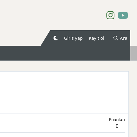
Giriş yap
Kayıt ol
Ara
Puanları
0