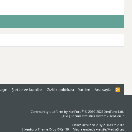
laşın
Şartlar ve kurallar
Gizlilik politikası
Yardım
Ana sayfa
R
S
S
®
Community platform by XenForo
© 2010-2021 XenForo Ltd.
[XGT] Forum statistics system
- XenGenTr
Türkçe XenForo 2
By eTiKeT™ 2017
|
Xenforo Theme
© by ©XenTR
|
Media embeds via s9e/MediaSites