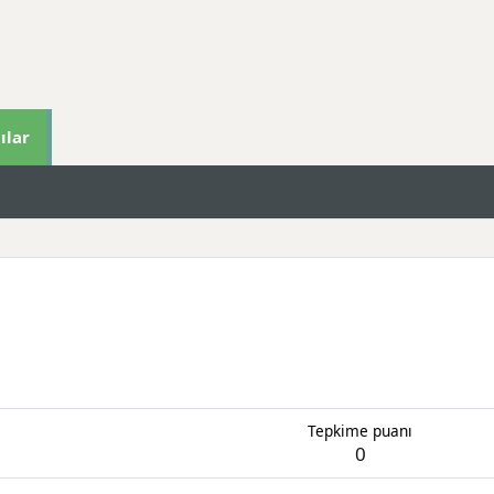
ılar
Tepkime puanı
0