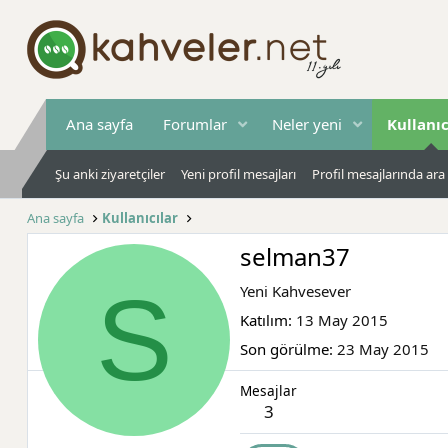
Ana sayfa
Forumlar
Neler yeni
Kullanıc
Şu anki ziyaretçiler
Yeni profil mesajları
Profil mesajlarında ara
Ana sayfa
Kullanıcılar
selman37
S
Yeni Kahvesever
Katılım
13 May 2015
Son görülme
23 May 2015
Mesajlar
3