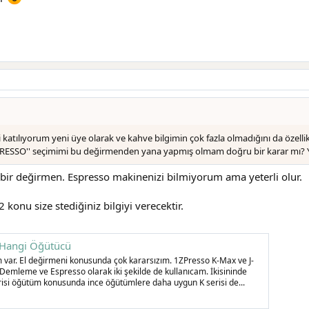
katılıyorum yeni üye olarak ve kahve bilgimin çok fazla olmadığını da özellikl
SPRESSO'' seçimimi bu değirmenden yana yapmış olmam doğru bir karar mı? Y
 bir değirmen. Espresso makinenizi bilmiyorum ama yeterli olur.
 konu size stediğiniz bilgiyi verecektir.
 Hangi Öğütücü
m var. El değirmeni konusunda çok kararsızım. 1ZPresso K-Max ve J-
Demleme ve Espresso olarak iki şekilde de kullanıcam. İkisininde
J serisi öğütüm konusunda ince öğütümlere daha uygun K serisi de...