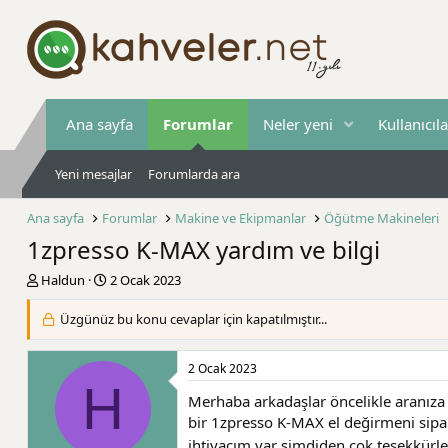
Ana sayfa
Forumlar
Neler yeni
Kullanıcıla
Yeni mesajlar
Forumlarda ara
Ana sayfa
Forumlar
Makine ve Ekipmanlar
Öğütme Makineleri
1zpresso K-MAX yardım ve bilgi
K
B
Haldun
2 Ocak 2023
o
a
n
ş
Üzgünüz bu konu cevaplar için kapatılmıştır...
b
l
u
a
y
n
2 Ocak 2023
H
u
g
Merhaba arkadaşlar öncelikle aranıza y
b
ı
bir 1zpresso K-MAX el değirmeni sipa
a
ç
ş
t
ihtiyacım var şimdiden çok teşekkürl