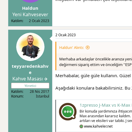
l
a
Haldun
a
r
Yeni Kahvesever
t
i
a
h
Katılım
2 Ocak 2023
n
i
2 Ocak 2023
Haldun' Alıntı:
Merhaba arkadaşlar öncelikle aranıza yeni 
değirmeni sipariş ettim ve önceliğim ''E
teyyaredenkahv
e
Merhabalar, güle güle kullanın. Güzel
Kahve Masası ✈️
Yönetici
Aşağıdaki konulara bakabilirsiniz. Bu 2
Katılım
28 Nis 2017
Konum
İstanbul
1zpresso J-Max vs K-Max
Bir konuda yardımınıza ihtiyacı
Max arasından kararsız kaldım. 
artıları ve eksileri var tabiki. 
www.kahveler.net