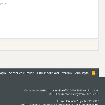
tml/
laşın
Şartlar ve kurallar
Gizlilik politikası
Yardım
Ana sayfa
R
S
S
®
Community platform by XenForo
© 2010-2021 XenForo Ltd.
[XGT] Forum statistics system
- XenGenTr
Türkçe XenForo 2
By eTiKeT™ 2017
|
Xenforo Theme
© by ©XenTR
|
Media embeds via s9e/MediaSites