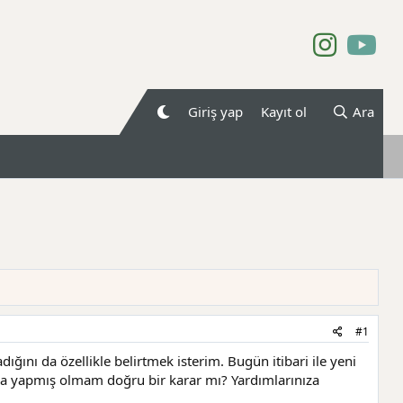
Giriş yap
Kayıt ol
Ara
#1
ğını da özellikle belirtmek isterim. Bugün itibari ile yeni
na yapmış olmam doğru bir karar mı? Yardımlarınıza