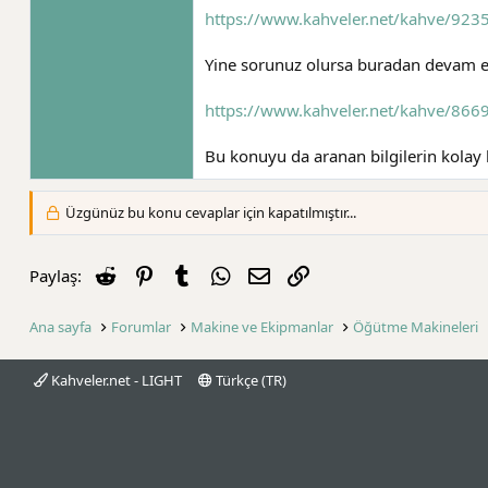
https://www.kahveler.net/kahve/923
Yine sorunuz olursa buradan devam ed
https://www.kahveler.net/kahve/8669
Bu konuyu da aranan bilgilerin kolay 
Üzgünüz bu konu cevaplar için kapatılmıştır...
Reddit
Pinterest
Tumblr
WhatsApp
E-posta
Link
Paylaş:
Ana sayfa
Forumlar
Makine ve Ekipmanlar
Öğütme Makineleri
Kahveler.net - LIGHT
Türkçe (TR)