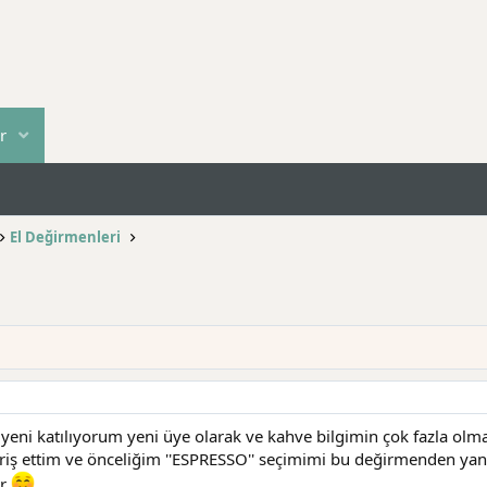
r
El Değirmenleri
eni katılıyorum yeni üye olarak ve kahve bilgimin çok fazla olmadı
riş ettim ve önceliğim ''ESPRESSO'' seçimimi bu değirmenden ya
er