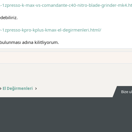
5-1zpresso-k-max-vs-comandante-c40-nitro-blade-grinder-mk4.h
ebiliriz.
-1zpresso-kpro-kplus-kmax-el-degirmenleri.html/
bulunması adına kilitliyorum.
El Değirmenleri
Bize u