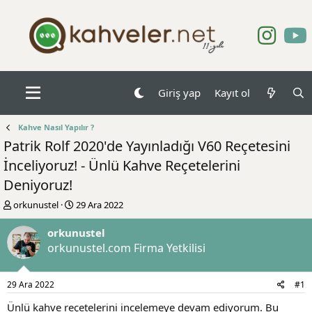
Giriş yap
Kayıt ol
Kahve Nasıl Yapılır ?
Patrik Rolf 2020'de Yayınladığı V60 Reçetesini
İnceliyoruz! - Ünlü Kahve Reçetelerini
Deniyoruz!
K
B
orkunustel
29 Ara 2022
o
a
n
ş
orkunustel
b
l
orkunustel.com Firma Yetkilisi
u
a
y
n
u
g
29 Ara 2022
#1
b
ı
a
ç
Ünlü kahve reçetelerini incelemeye devam ediyorum. Bu