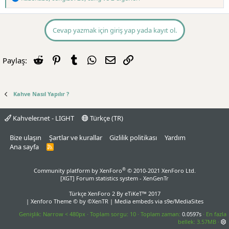
e
p
k
i
Cevap yazmak için giriş yap yada kayıt ol.
l
e
r
Reddit
Pinterest
Tumblr
WhatsApp
E-posta
Link
Paylaş:
:
Kahve Nasıl Yapılır ?
Kahveler.net - LIGHT
Türkçe (TR)
Bize ulaşın
Şartlar ve kurallar
Gizlilik politikası
Yardım
Ana sayfa
R
S
S
®
Community platform by XenForo
© 2010-2021 XenForo Ltd.
[XGT] Forum statistics system
- XenGenTr
Türkçe XenForo 2
By eTiKeT™ 2017
|
Xenforo Theme
© by ©XenTR
|
Media embeds via s9e/MediaSites
Genişlik
Toplam sorgu
10
Toplam zaman
0.0597s
En fazla
bellek
3.57MB