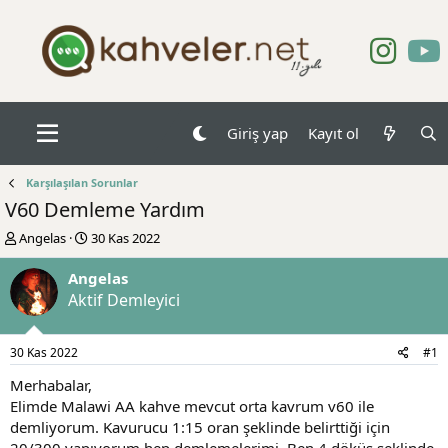
Giriş yap
Kayıt ol
Karşılaşılan Sorunlar
V60 Demleme Yardım
K
B
Angelas
30 Kas 2022
o
a
n
ş
Angelas
b
l
Aktif Demleyici
u
a
y
n
u
g
30 Kas 2022
#1
b
ı
a
ç
Merhabalar,
ş
t
Elimde Malawi AA kahve mevcut orta kavrum v60 ile
l
a
demliyorum. Kavurucu 1:15 oran şeklinde belirttiği için
a
r
20/300 yapıyorum hep demlemelerimi. Ben 4 döküş şeklinde