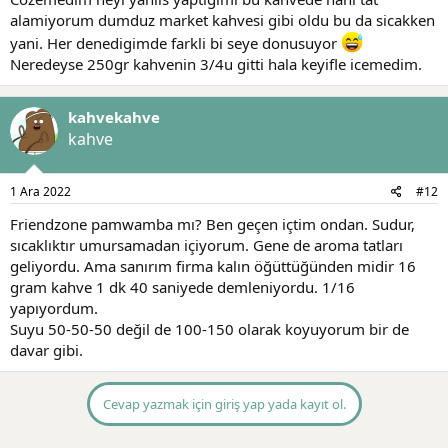
alamiyorum dumduz market kahvesi gibi oldu bu da sicakken
yani. Her denedigimde farkli bi seye donusuyor
Neredeyse 250gr kahvenin 3/4u gitti hala keyifle icemedim.
kahvekahve
kahve
1 Ara 2022
#12
Friendzone pamwamba mı? Ben geçen içtim ondan. Sudur,
sıcaklıktır umursamadan içiyorum. Gene de aroma tatları
geliyordu. Ama sanırım firma kalın öğüttüğünden midir 16
gram kahve 1 dk 40 saniyede demleniyordu. 1/16
yapıyordum.
Suyu 50-50-50 değil de 100-150 olarak koyuyorum bir de
davar gibi.
Cevap yazmak için giriş yap yada kayıt ol.