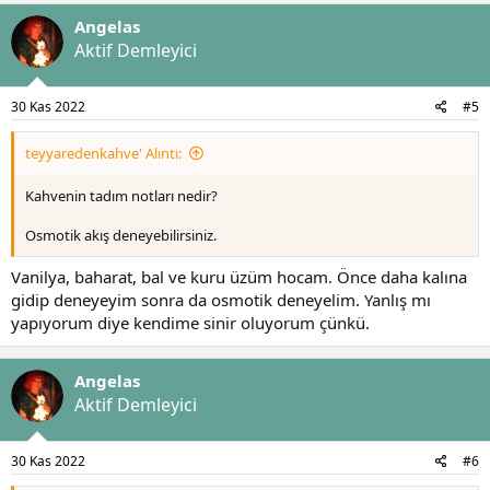
Şimdiden herkese teşekkürler.
Angelas
Aktif Demleyici
30 Kas 2022
#5
teyyaredenkahve' Alıntı:
Kahvenin tadım notları nedir?
Osmotik akış deneyebilirsiniz.
Vanilya, baharat, bal ve kuru üzüm hocam. Önce daha kalına
gidip deneyeyim sonra da osmotik deneyelim. Yanlış mı
yapıyorum diye kendime sinir oluyorum çünkü.
Angelas
Aktif Demleyici
30 Kas 2022
#6