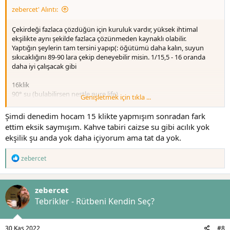
zebercet' Alıntı:
Çekirdeği fazlaca çözdüğün için kuruluk vardır, yüksek ihtimal
ekşilikte aynı şekilde fazlaca çözünmeden kaynaklı olabilir.
Yaptığın şeylerin tam tersini yapıp(: öğütümü daha kalın, suyun
sıkıcaklığını 89-90 lara çekip deneyebilir misin. 1/15,5 - 16 oranda
daha iyi çalışacak gibi
16klik
90° su (bulabilirsen nestle pure life)
Genişletmek için tıkla ...
1/16 - 15/240
60x4 döküş iyi bir çıkış noktası olabilir
Şimdi denedim hocam 15 klikte yapmışım sonradan fark
ettim eksik saymışım. Kahve tabiri caizse su gibi acılık yok
ekşilik şu anda yok daha içiyorum ama tat da yok.
T
zebercet
e
p
k
zebercet
i
l
Tebrikler - Rütbeni Kendin Seç?
e
r
:
30 Kas 2022
#8