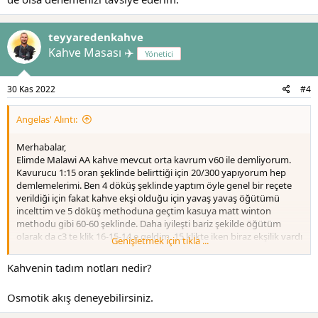
teyyaredenkahve
Kahve Masası ✈️
Yönetici
30 Kas 2022
#4
Angelas' Alıntı:
Merhabalar,
Elimde Malawi AA kahve mevcut orta kavrum v60 ile demliyorum.
Kavurucu 1:15 oran şeklinde belirttiği için 20/300 yapıyorum hep
demlemelerimi. Ben 4 döküş şeklinde yaptım öyle genel bir reçete
verildiği için fakat kahve ekşi olduğu için yavaş yavaş öğütümü
incelttim ve 5 döküş methoduna geçtim kasuya matt winton
methodu gibi 60-60 şeklinde. Daha iyileşti bariz şekilde öğütüm
olarak da c3 te klik 16-15-14 e geldim. 15 klikte iken biraz ekşilik vardı
Genişletmek için tıkla ...
ama güzeldi dedim az daha inceltirsem tam iyi olacak fakat şimdi 14
deneyince özellikle soğudukça ekşilik var yine fakat kahve ağızda
Kahvenin tadım notları nedir?
kuruluk yapmaya başladı biraz. Ne yapmalıyım bilemedim daha
inceltsem sanki hoş olmayacak gibi. Hario 40 lı japon filtre
Osmotik akış deneyebilirsiniz.
kullanıyorum 93-94 derecelerde Saka su. Kahve fiyatlarını
düşününce çok deneme yaptıkça üzülüyorum