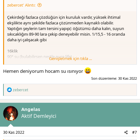
zebercet' Alıntı:
Çekirdeği fazlaca çözdüğün için kuruluk vardır, yüksek ihtimal
ekşilikte aynı şekilde fazlaca çözünmeden kaynaklı olabilir.
Yaptığın şeylerin tam tersini yapıp(: öğütümü daha kalın, suyun
sıkıcaklığını 89-90 lara çekip deneyebilir misin. 1/15,5 - 16 oranda
daha iyi çalışacak gibi
16klik
90° su (bulabilirsen nestle pure life)
Genişletmek için tıkla ...
1/16 - 15/240
60x4 döküş iyi bir çıkış noktası olabilir
Hemen deniyorum hocam su ısınıyor
Son düzenleme:
30 Kas 2022
T
zebercet
e
p
k
Angelas
i
l
Aktif Demleyici
e
r
:
30 Kas 2022
#7