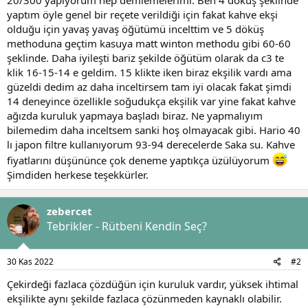
t
i
yaptım öyle genel bir reçete verildiği için fakat kahve ekşi
a
h
olduğu için yavaş yavaş öğütümü incelttim ve 5 döküş
n
i
methoduna geçtim kasuya matt winton methodu gibi 60-60
şeklinde. Daha iyileşti bariz şekilde öğütüm olarak da c3 te
klik 16-15-14 e geldim. 15 klikte iken biraz ekşilik vardı ama
güzeldi dedim az daha inceltirsem tam iyi olacak fakat şimdi
14 deneyince özellikle soğudukça ekşilik var yine fakat kahve
ağızda kuruluk yapmaya başladı biraz. Ne yapmalıyım
bilemedim daha inceltsem sanki hoş olmayacak gibi. Hario 40
lı japon filtre kullanıyorum 93-94 derecelerde Saka su. Kahve
fiyatlarını düşününce çok deneme yaptıkça üzülüyorum
Şimdiden herkese teşekkürler.
zebercet
Tebrikler - Rütbeni Kendin Seç?
30 Kas 2022
#2
Çekirdeği fazlaca çözdüğün için kuruluk vardır, yüksek ihtimal
ekşilikte aynı şekilde fazlaca çözünmeden kaynaklı olabilir.