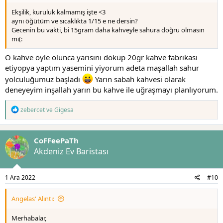
Ekşilik, kuruluk kalmamış işte <3
aynı öğütüm ve sıcaklıkta 1/15 e ne dersin?
Gecenin bu vakti, bi 15gram daha kahveyle sahura doğru olmasın
mı(:
O kahve öyle olunca yarısını döküp 20gr kahve fabrikası
etiyopya yaptım yasemini yiyorum adeta maşallah sahur
yolculuğumuz başladı
Yarın sabah kahvesi olarak
deneyeyim inşallah yarın bu kahve ile uğraşmayı planlıyorum.
T
zebercet
ve
Gigesa
e
p
k
CoFFeePaTh
i
l
Akdeniz Ev Baristası
e
r
:
1 Ara 2022
#10
Angelas' Alıntı:
Merhabalar,