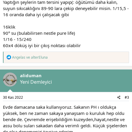
Yaptığın şeylerin tam tersini yapıp(: öğütümü daha kalın,
suyun sıkıcaklığını 89-90 lara çekip deneyebilir misin. 1/15,5 -
16 oranda daha iyi çalışacak gibi
16klik
90° su (bulabilirsen nestle pure life)
1/16 - 15/240
60x4 döküş iyi bir çıkış noktası olabilir
T
Angelas
ve
alterEluna
e
p
k
aliduman
i
l
Yeni Demleyici
e
r
:
30 Kas 2022
#3
Evde damacana saka kullanıyoruz. Sakanın PH ı oldukça
yüksek, ben ne zaman sakaya yanaşsam o kuruluk hep oldu
bende de. Çevremde erişebildiğim kuzeyden,hayat,nestle ve
assu bolu suları sakadan daha verimli geldi. Küçük şişelerden
de olsa denemenizi tavsiye ederim.