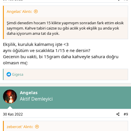
Angelas' Alıntı:
Şimdi denedim hocam 15 klikte yapmışım sonradan fark ettim eksik
saymışım. Kahve tabiri caizse su gibi acılık yok ekşilik şu anda yok
daha içiyorum ama tat da yok.
Ekşilik, kuruluk kalmamış işte <3
aynı öğütüm ve sıcaklıkta 1/15 e ne dersin?
Gecenin bu vakti, bi 15gram daha kahveyle sahura doğru
olmasın mı(:
T
Gigesa
e
p
k
Angelas
i
l
Aktif Demleyici
e
r
:
30 Kas 2022
#9
zebercet' Alıntı: