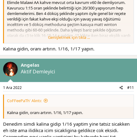
Elimde Malawi AA kahve mevcut orta kavrum v60 ile demliyorum.
Kavurucu 1:15 oran şeklinde belirttiği için 20/300 yapıyorum hep
demlemelerimi. Ben 4 döküş şeklinde yaptım öyle genel bir reçete
verildiği için fakat kahve ekşi olduğu için yavaş yavaş öğütümü
incelttim ve 5 döküş methoduna geçtim kasuya matt winton
methodu gibi 60-60 şeklinde. Daha iyileşti bariz şekilde öğütüm
olarak da c3 te klik 16-15-14 e geldim. 15 klikte iken biraz ekşilik vardı
Genişletmek için tıkla ...
ama güzeldi dedim az daha inceltirsem tam iyi olacak fakat şimdi 14
deneyince özellikle soğudukça ekşilik var yine fakat kahve ağızda
Kalına gidin, oranı artırın. 1/16, 1/17 yapın.
kuruluk yapmaya başladı biraz. Ne yapmalıyım bilemedim daha
inceltsem sanki hoş olmayacak gibi. Hario 40 lı japon filtre
kullanıyorum 93-94 derecelerde Saka su. Kahve fiyatlarını
Angelas
düşününce çok deneme yaptıkça üzülüyorum
Aktif Demleyici
Şimdiden herkese teşekkürler.
1 Ara 2022
#11
CoFFeePaTh' Alıntı:
Kalına gidin, oranı artırın. 1/16, 1/17 yapın.
Denedim simdi kalina gidip 1/16 yaptim yine tatsiz sicakken
eh iste ama ilidikca icim sicakligina geldikce cok eksidi.
Cozemedim neyi yanlis yaptigimi bu kahvede hani tat