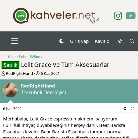
Giriş yap
Kayıt ol
Alım - Satım Bölümü
Lelit Grace Ve Tüm Aksesuarlar
Satılık
K
B
RedRightHand
6 Kas 2021
o
a
n
ş
RedRightHand
b
l
Tecrübeli Demleyici
u
a
y
n
u
g
6 Kas 2021
#1
b
ı
a
ç
Merhabalar, Lelit Grace espresso makinemi satıyorum.
ş
t
Full+full ihtiyaç duyabileceğiniz herşey dahil. Bear Barista
l
a
Essentials leveler, Bear Barista Essentials tamper, normal
a
r
tamper, ahşap dosing ring, coffee distributor, neredeyse full