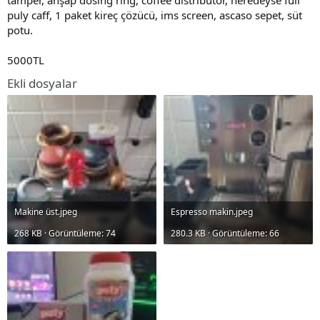
t
i
puly caff, 1 paket kireç çözücü, ims screen, ascaso sepet, süt
a
h
potu.
n
i
5000TL
Ekli dosyalar
Makine üst.jpeg
Espresso makin.jpeg
268 KB · Görüntüleme: 74
280.3 KB · Görüntüleme: 66