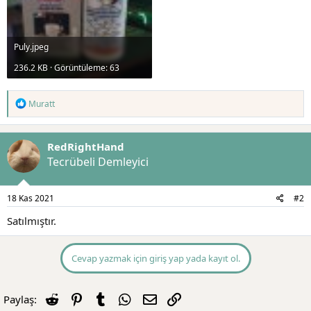
Puly.jpeg
236.2 KB · Görüntüleme: 63
T
Muratt
e
p
k
RedRightHand
i
l
Tecrübeli Demleyici
e
r
:
18 Kas 2021
#2
Satılmıştır.
Cevap yazmak için giriş yap yada kayıt ol.
Reddit
Pinterest
Tumblr
WhatsApp
E-posta
Link
Paylaş: