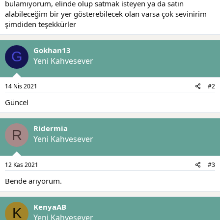
bulamıyorum, elinde olup satmak isteyen ya da satın
a
r
alabileceğim bir yer gösterebilecek olan varsa çok sevinirim
t
i
şimdiden teşekkürler
a
h
n
i
Gokhan13
G
Yeni Kahvesever
14 Nis 2021
#2
Güncel
Ridermia
R
Yeni Kahvesever
12 Kas 2021
#3
Bende arıyorum.
KenyaAB
K
Yeni Kahvesever