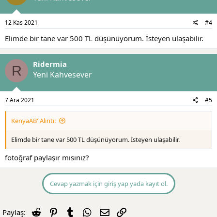
12 Kas 2021
#4
Elimde bir tane var 500 TL düşünüyorum. İsteyen ulaşabilir.
Ridermia
R
Yeni Kahvesever
7 Ara 2021
#5
KenyaAB' Alıntı:
Elimde bir tane var 500 TL düşünüyorum. İsteyen ulaşabilir.
fotoğraf paylaşır mısınız?
Cevap yazmak için giriş yap yada kayıt ol.
Reddit
Pinterest
Tumblr
WhatsApp
E-posta
Link
Paylaş: