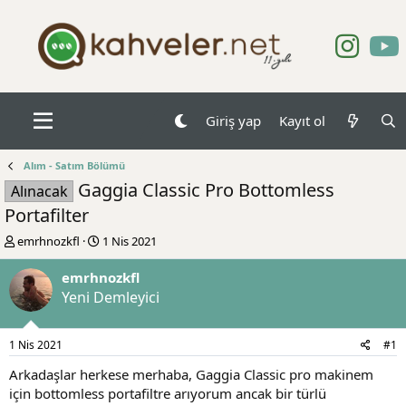
Giriş yap
Kayıt ol
Alım - Satım Bölümü
Gaggia Classic Pro Bottomless
Alınacak
Portafilter
K
B
emrhnozkfl
1 Nis 2021
o
a
n
ş
emrhnozkfl
b
l
Yeni Demleyici
u
a
y
n
u
g
1 Nis 2021
#1
b
ı
a
ç
Arkadaşlar herkese merhaba, Gaggia Classic pro makinem
ş
t
için bottomless portafiltre arıyorum ancak bir türlü
l
a