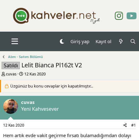
Giriş yap
Kayıt ol
Alım - Satım Bölümü
Lelit Bianca Pl162t V2
Satıldı
K
B
cuvas
12 Kas 2020
o
a
n
ş
Üzgünüz bu konu cevaplar için kapatılmıştır...
b
l
u
a
y
n
cuvas
u
g
Yeni Kahvesever
b
ı
a
ç
ş
t
12 Kas 2020
#1
l
a
Hem artık evde vakit geçirme fırsatı bulamadığımdan dolayı
a
r