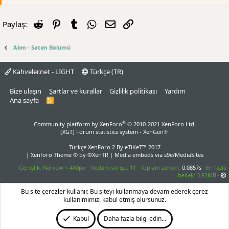
Reddit
Pinterest
Tumblr
WhatsApp
E-posta
Link
Paylaş:
Alım - Satım Bölümü
Kahveler.net - LIGHT
Türkçe (TR)
Bize ulaşın
Şartlar ve kurallar
Gizlilik politikası
Yardım
Ana sayfa
R
S
S
®
Community platform by XenForo
© 2010-2021 XenForo Ltd.
[XGT] Forum statistics system
- XenGenTr
Türkçe XenForo 2
By eTiKeT™ 2017
|
Xenforo Theme
© by ©XenTR
|
Media embeds via s9e/MediaSites
Genişlik
Toplam sorgu
11
Toplam zaman
0.0857s
En fazla
bellek
3.93MB
Bu site çerezler kullanır. Bu siteyi kullanmaya devam ederek çerez
kullanımımızı kabul etmiş olursunuz.
Kabul
Daha fazla bilgi edin…