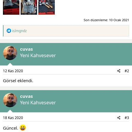
Son düzenleme:
10 Ocak 2021
T
islmgndz
e
p
k
cuvas
i
l
Yeni Kahvesever
e
r
:
12 Kas 2020
#2
Görsel eklendi.
cuvas
Yeni Kahvesever
18 Kas 2020
#3
Güncel.