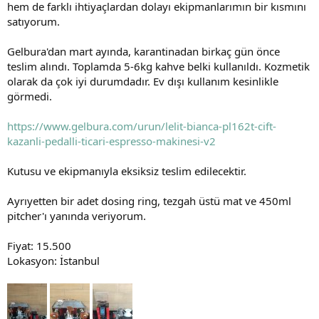
t
i
hem de farklı ihtiyaçlardan dolayı ekipmanlarımın bir kısmını
a
h
satıyorum.
n
i
Gelbura'dan mart ayında, karantinadan birkaç gün önce
teslim alındı. Toplamda 5-6kg kahve belki kullanıldı. Kozmetik
olarak da çok iyi durumdadır. Ev dışı kullanım kesinlikle
görmedi.
https://www.gelbura.com/urun/lelit-bianca-pl162t-cift-
kazanli-pedalli-ticari-espresso-makinesi-v2
Kutusu ve ekipmanıyla eksiksiz teslim edilecektir.
Ayrıyetten bir adet dosing ring, tezgah üstü mat ve 450ml
pitcher'ı yanında veriyorum.
Fiyat: 15.500
Lokasyon: İstanbul