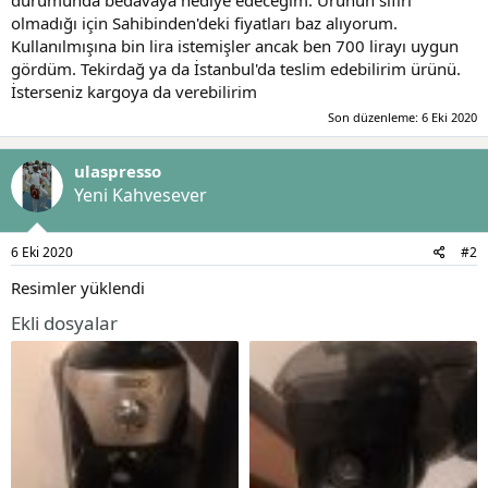
t
i
olmadığı için Sahibinden'deki fiyatları baz alıyorum.
a
h
Kullanılmışına bin lira istemişler ancak ben 700 lirayı uygun
n
i
gördüm. Tekirdağ ya da İstanbul'da teslim edebilirim ürünü.
İsterseniz kargoya da verebilirim
Son düzenleme:
6 Eki 2020
ulaspresso
Yeni Kahvesever
6 Eki 2020
#2
Resimler yüklendi
Ekli dosyalar