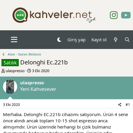
Giriş yap
Kayıt ol
Alım - Satım Bölümü
Delonghi Ec.221b
Satılık
K
B
ulaspresso
3 Eki 2020
o
a
n
ş
ulaspresso
b
l
Yeni Kahvesever
u
a
y
n
u
g
3 Eki 2020
#1
b
ı
a
ç
Merhaba. Delonghi EC.221b cihazımı satıyorum. Ürün 4 sene
ş
t
önce alındı ancak toplam 10-15 shot espresso anca
l
a
almışımdır. Ürün üzerinde herhangi bi çizik bulmanız
a
r
durumunda bedavaya hediye edeceğim. Ürünün sıfırı