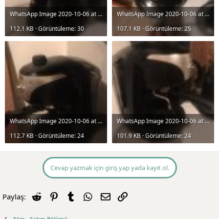
WhatsApp Image 2020-10-06 at 03.21.10 (1).jpeg
WhatsApp Image 2020-10-06 at 03.21.10.jpeg
112.1 KB · Görüntüleme: 30
107.1 KB · Görüntüleme: 25
WhatsApp Image 2020-10-06 at 03.21.11 (1).jpeg
WhatsApp Image 2020-10-06 at 03.21.11.jpeg
112.7 KB · Görüntüleme: 24
101.9 KB · Görüntüleme: 24
Cevap yazmak için giriş yap yada kayıt ol.
Reddit
Pinterest
Tumblr
WhatsApp
E-posta
Link
Paylaş:
Alım - Satım Bölümü