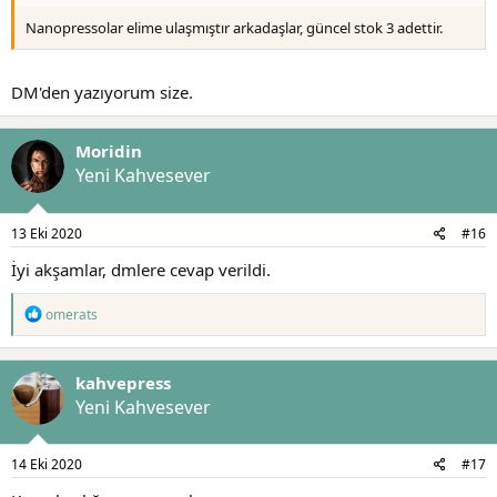
Nanopressolar elime ulaşmıştır arkadaşlar, güncel stok 3 adettir.
DM'den yazıyorum size.
Moridin
Yeni Kahvesever
13 Eki 2020
#16
İyi akşamlar, dmlere cevap verildi.
T
omerats
e
p
k
kahvepress
i
l
Yeni Kahvesever
e
r
:
14 Eki 2020
#17