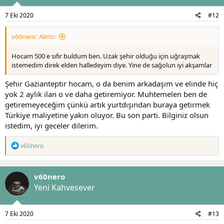
7 Eki 2020
#12
v60nero' Alıntı:
Hocam 500 e sıfır buldum ben. Uzak şehir olduğu için uğraşmak
istemedim direk elden halledeyim diye. Yine de sağolun iyi akşamlar
Şehir Gazianteptir hocam, o da benim arkadaşım ve elinde hiç
yok 2 aylık ilan o ve daha getiremiyor. Muhtemelen ben de
getiremeyeceğim çünkü artık yurtdışından buraya getirmek
Türkiye maliyetine yakın oluyor. Bu son parti. Bilginiz olsun
istedim, iyi geceler dilerim.
T
v60nero
e
p
k
v60nero
i
l
Yeni Kahvesever
e
r
:
7 Eki 2020
#13