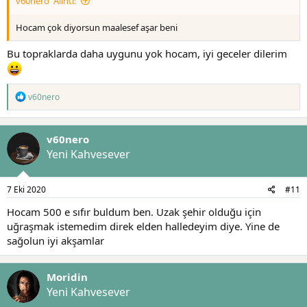
v60nero' Alıntı:
Hocam çok diyorsun maalesef aşar beni
Bu topraklarda daha uygunu yok hocam, iyi geceler dilerim
T
v60nero
e
p
k
v60nero
i
l
Yeni Kahvesever
e
r
:
7 Eki 2020
#11
Hocam 500 e sıfır buldum ben. Uzak şehir olduğu için
uğraşmak istemedim direk elden halledeyim diye. Yine de
sağolun iyi akşamlar
Moridin
Yeni Kahvesever