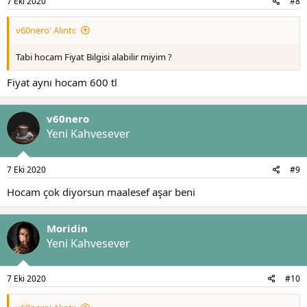
7 Eki 2020
#8
v60nero' Alıntı:
Tabi hocam Fiyat Bilgisi alabilir miyim ?
Fiyat aynı hocam 600 tl
v60nero
Yeni Kahvesever
7 Eki 2020
#9
Hocam çok diyorsun maalesef aşar beni
Moridin
Yeni Kahvesever
7 Eki 2020
#10