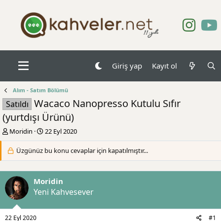
Giriş yap
Kayıt ol
Alım - Satım Bölümü
Wacaco Nanopresso Kutulu Sıfır
Satıldı
(yurtdışı Ürünü)
K
B
Moridin
22 Eyl 2020
o
a
n
ş
Üzgünüz bu konu cevaplar için kapatılmıştır...
b
l
u
a
y
n
Moridin
u
g
Yeni Kahvesever
b
ı
a
ç
ş
t
22 Eyl 2020
#1
l
a