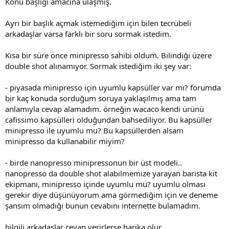
Konu başlığı amacına ulaşmış.
Ayrı bir başlık açmak istemediğim için bilen tecrübeli
arkadaşlar varsa farklı bir soru sormak istedim.
Kısa bir süre önce minipresso sahibi oldum. Bilindiği üzere
double shot alınamıyor. Sormak istediğim iki şey var:
- piyasada minipresso için uyumlu kapsüller var mı? forumda
bir kaç konuda sorduğum soruya yaklaşılmış ama tam
anlamıyla cevap alamadım. örneğin wacaco kendi ürünü
cafissimo kapsülleri olduğundan bahsediliyor. Bu kapsüller
minipresso ile uyumlu mu? Bu kapsüllerden alsam
minipresso da kullanabilir miyim?
- birde nanopresso minipressonun bir üst modeli..
nanopresso da double shot alabilmemize yarayan barista kit
ekipmanı, minipresso içinde uyumlu mu? uyumlu olması
gerekir diye düşünüyorum ama görmediğim için ve deneme
şansım olmadığı bunun cevabını internette bulamadım.
bilgili arkadaşlar cevap verirlerse harika olur.