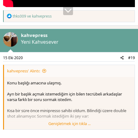
T
thks009
ve
kahvepress
e
p
k
kahvepress
i
l
Yeni Kahvesever
e
r
:
15 Eki 2020
#19
kahvepress' Alıntı:
Konu başlığı amacına ulaşmış.
Ayrı bir başlık açmak istemediğim için bilen tecrübeli arkadaşlar
varsa farklı bir soru sormak istedim.
Kısa bir süre önce minipresso sahibi oldum. Bilindiği üzere double
shot alınamıyor. Sormak istediğim iki şey var:
Genişletmek için tıkla ...
- piyasada minipresso için uyumlu kapsüller var mı? forumda bir kaç
konuda sorduğum soruya yaklaşılmış ama tam anlamıyla cevap