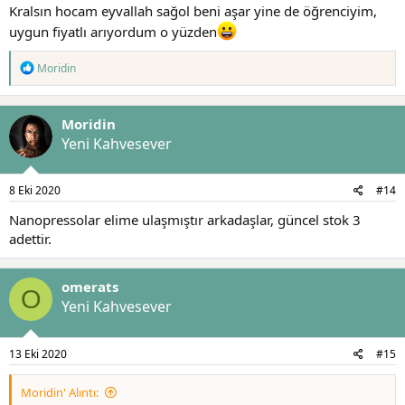
Kralsın hocam eyvallah sağol beni aşar yine de öğrenciyim,
uygun fiyatlı arıyordum o yüzden
T
Moridin
e
p
k
Moridin
i
l
Yeni Kahvesever
e
r
:
8 Eki 2020
#14
Nanopressolar elime ulaşmıştır arkadaşlar, güncel stok 3
adettir.
omerats
O
Yeni Kahvesever
13 Eki 2020
#15
Moridin' Alıntı: