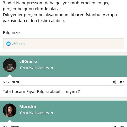
3 adet Nanopressom daha geliyor muhtemelen en geç
perşembe günü elimde olacak,
Dileyenler perşembe akşamından itibaren İstanbul Avrupa
yakasından elden teslim alabilir.
Bilginize.
T
v60nero
e
p
k
v60nero
i
l
Yeni Kahvesever
e
r
:
6 Eki 2020
#7
Tabi hocam Fiyat Bilgisi alabilir miyim ?
Moridin
Yeni Kahvesever