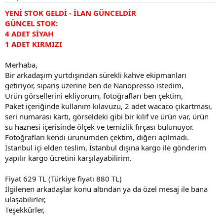
a
r
YENİ STOK GELDİ - İLAN GÜNCELDİR
t
i
GÜNCEL STOK:
a
h
4 ADET SİYAH
n
i
1 ADET KIRMIZI
Merhaba,
Bir arkadaşım yurtdışından sürekli kahve ekipmanları
getiriyor, sipariş üzerine ben de Nanopresso istedim,
Ürün görsellerini ekliyorum, fotoğrafları ben çektim,
Paket içeriğinde kullanım kılavuzu, 2 adet wacaco çıkartması,
seri numarası kartı, görseldeki gibi bir kılıf ve ürün var, ürün
su haznesi içerisinde ölçek ve temizlik fırçası bulunuyor.
Fotoğrafları kendi ürünümden çektim, diğeri açılmadı.
İstanbul içi elden teslim, İstanbul dışına kargo ile gönderim
yapılır kargo ücretini karşılayabilirim.
Fiyat 629 TL (Türkiye fiyatı 880 TL)
İlgilenen arkadaşlar konu altından ya da özel mesaj ile bana
ulaşabilirler,
Teşekkürler,