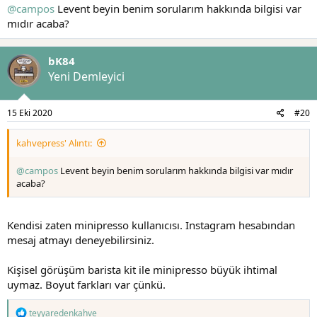
alamadım. örneğin wacaco kendi ürünü cafissimo kapsülleri
@campos
Levent beyin benim sorularım hakkında bilgisi var
olduğundan bahsediliyor. Bu kapsüller minipresso ile uyumlu mu?
mıdır acaba?
Bu kapsüllerden alsam minipresso da kullanabilir miyim?
- birde nanopresso minipressonun bir üst modeli.. nanopresso da
bK84
double shot alabilmemize yarayan barista kit ekipmanı, minipresso
Yeni Demleyici
içinde uyumlu mu? uyumlu olması gerekir diye düşünüyorum ama
görmediğim için ve deneme şansım olmadığı bunun cevabını
internette bulamadım.
15 Eki 2020
#20
bilgili arkadaşlar cevap verirlerse harika olur.
kahvepress' Alıntı:
@campos
Levent beyin benim sorularım hakkında bilgisi var mıdır
acaba?
Kendisi zaten minipresso kullanıcısı. Instagram hesabından
mesaj atmayı deneyebilirsiniz.
Kişisel görüşüm barista kit ile minipresso büyük ihtimal
uymaz. Boyut farkları var çünkü.
T
teyyaredenkahve