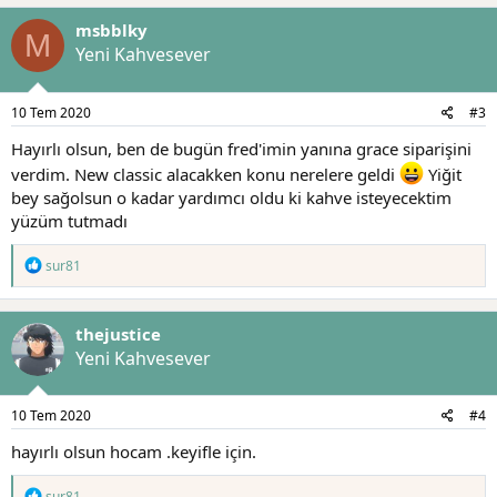
msbblky
M
Yeni Kahvesever
10 Tem 2020
#3
Hayırlı olsun, ben de bugün fred'imin yanına grace siparişini
verdim. New classic alacakken konu nerelere geldi
Yiğit
bey sağolsun o kadar yardımcı oldu ki kahve isteyecektim
yüzüm tutmadı
T
sur81
e
p
k
thejustice
i
l
Yeni Kahvesever
e
r
:
10 Tem 2020
#4
hayırlı olsun hocam .keyifle için.
T
sur81