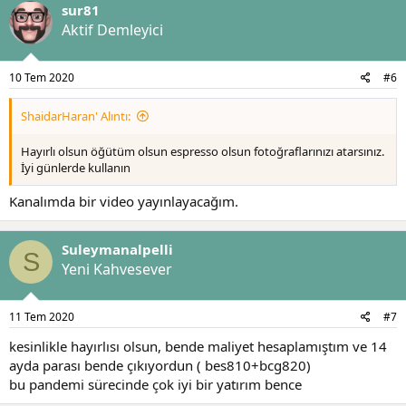
sur81
i
l
Aktif Demleyici
e
r
:
10 Tem 2020
#6
ShaidarHaran' Alıntı:
Hayırlı olsun öğütüm olsun espresso olsun fotoğraflarınızı atarsınız.
İyi günlerde kullanın
Kanalımda bir video yayınlayacağım.
Suleymanalpelli
S
Yeni Kahvesever
11 Tem 2020
#7
kesinlikle hayırlısı olsun, bende maliyet hesaplamıştım ve 14
ayda parası bende çıkıyordun ( bes810+bcg820)
bu pandemi sürecinde çok iyi bir yatırım bence