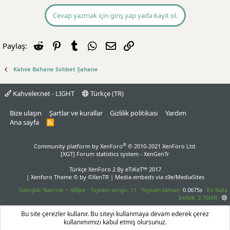
Cevap yazmak için giriş yap yada kayıt ol.
Reddit
Pinterest
Tumblr
WhatsApp
E-posta
Link
Paylaş:
Kahve Bahane Sohbet Şahane
Kahveler.net - LIGHT
Türkçe (TR)
Bize ulaşın
Şartlar ve kurallar
Gizlilik politikası
Yardım
Ana sayfa
R
S
S
®
Community platform by XenForo
© 2010-2021 XenForo Ltd.
[XGT] Forum statistics system
- XenGenTr
Türkçe XenForo 2
By eTiKeT™ 2017
|
Xenforo Theme
© by ©XenTR
|
Media embeds via s9e/MediaSites
Genişlik
Toplam sorgu
11
Toplam zaman
0.0675s
En fazla
bellek
3.76MB
Bu site çerezler kullanır. Bu siteyi kullanmaya devam ederek çerez
kullanımımızı kabul etmiş olursunuz.