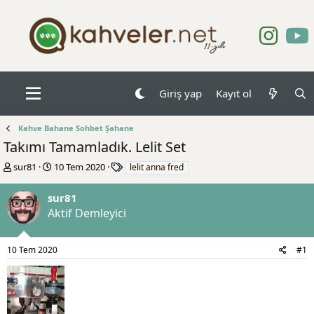
Giriş yap
Kayıt ol
Kahve Bahane Sohbet Şahane
Takımı Tamamladık. Lelit Set
K
B
E
sur81
10 Tem 2020
lelit anna fred
o
a
t
n
ş
i
sur81
b
l
k
Aktif Demleyici
u
a
e
y
n
t
u
g
l
10 Tem 2020
#1
b
ı
e
a
ç
r
ş
t
l
a
a
r