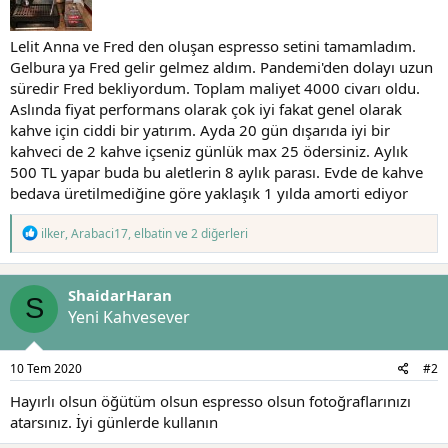
t
i
a
h
n
i
Lelit Anna ve Fred den oluşan espresso setini tamamladım.
Gelbura ya Fred gelir gelmez aldım. Pandemi'den dolayı uzun
süredir Fred bekliyordum. Toplam maliyet 4000 civarı oldu.
Aslında fiyat performans olarak çok iyi fakat genel olarak
kahve için ciddi bir yatırım. Ayda 20 gün dışarıda iyi bir
kahveci de 2 kahve içseniz günlük max 25 ödersiniz. Aylık
500 TL yapar buda bu aletlerin 8 aylık parası. Evde de kahve
bedava üretilmediğine göre yaklaşık 1 yılda amorti ediyor
T
ilker
,
Arabaci17
,
elbatin
ve 2 diğerleri
e
p
k
ShaidarHaran
i
S
l
Yeni Kahvesever
e
r
:
10 Tem 2020
#2
Hayırlı olsun öğütüm olsun espresso olsun fotoğraflarınızı
atarsınız. İyi günlerde kullanın