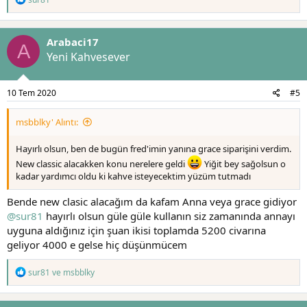
e
p
k
Arabaci17
i
A
l
Yeni Kahvesever
e
r
:
10 Tem 2020
#5
msbblky' Alıntı:
Hayırlı olsun, ben de bugün fred'imin yanına grace siparişini verdim.
New classic alacakken konu nerelere geldi
Yiğit bey sağolsun o
kadar yardımcı oldu ki kahve isteyecektim yüzüm tutmadı
Bende new clasic alacağım da kafam Anna veya grace gidiyor
@sur81
hayırlı olsun güle güle kullanın siz zamanında annayı
uyguna aldığınız için şuan ikisi toplamda 5200 civarına
geliyor 4000 e gelse hiç düşünmücem
T
sur81
ve
msbblky
e
p
k