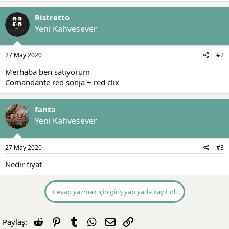
t
i
a
h
Ristretto
n
i
Yeni Kahvesever
27 May 2020
#2
Merhaba ben satıyorum
Comandante red sonja + red clix
fanta
Yeni Kahvesever
27 May 2020
#3
Nedir fiyat
Cevap yazmak için giriş yap yada kayıt ol.
Reddit
Pinterest
Tumblr
WhatsApp
E-posta
Link
Paylaş: