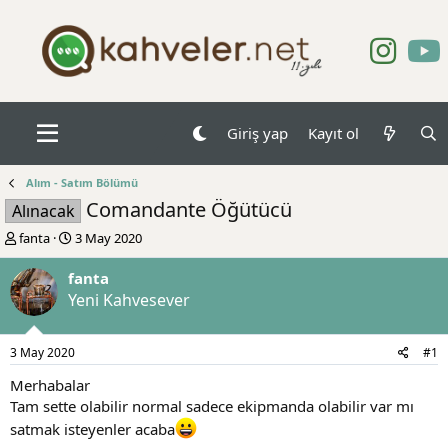
Giriş yap
Kayıt ol
Alım - Satım Bölümü
Comandante Öğütücü
Alınacak
K
B
fanta
3 May 2020
o
a
n
ş
fanta
b
l
Yeni Kahvesever
u
a
y
n
u
g
3 May 2020
#1
b
ı
a
ç
Merhabalar
ş
t
Tam sette olabilir normal sadece ekipmanda olabilir var mı
l
a
satmak isteyenler acaba
a
r