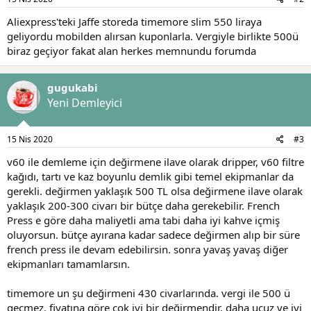
Aliexpress'teki Jaffe storeda timemore slim 550 liraya
geliyordu mobilden alırsan kuponlarla. Vergiyle birlikte 500ü
biraz geçiyor fakat alan herkes memnundu forumda
gugukabi
Yeni Demleyici
15 Nis 2020
#3
v60 ile demleme için değirmene ilave olarak dripper, v60 filtre
kağıdı, tartı ve kaz boyunlu demlik gibi temel ekipmanlar da
gerekli. değirmen yaklaşık 500 TL olsa değirmene ilave olarak
yaklaşık 200-300 civarı bir bütçe daha gerekebilir. French
Press e göre daha maliyetli ama tabi daha iyi kahve içmiş
oluyorsun. bütçe ayırana kadar sadece değirmen alıp bir süre
french press ile devam edebilirsin. sonra yavaş yavaş diğer
ekipmanları tamamlarsın.
timemore un şu değirmeni 430 civarlarında. vergi ile 500 ü
geçmez. fiyatına göre çok iyi bir değirmendir. daha ucuz ve iyi