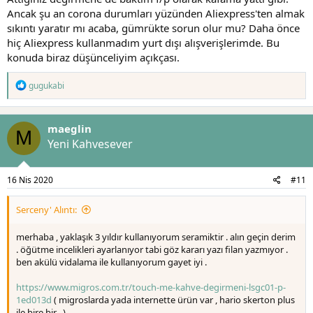
Ancak şu an corona durumları yüzünden Aliexpress'ten almak
sıkıntı yaratır mı acaba, gümrükte sorun olur mu? Daha önce
hiç Aliexpress kullanmadım yurt dışı alışverişlerimde. Bu
konuda biraz düşünceliyim açıkçası.
T
gugukabi
e
p
k
maeglin
i
M
l
Yeni Kahvesever
e
r
:
16 Nis 2020
#11
Serceny' Alıntı:
merhaba , yaklaşık 3 yıldır kullanıyorum seramiktir . alın geçin derim
. öğütme incelikleri ayarlanıyor tabi göz kararı yazı filan yazmıyor .
ben akülü vidalama ile kullanıyorum gayet iyi .
https://www.migros.com.tr/touch-me-kahve-degirmeni-lsgc01-p-
1ed013d
( migroslarda yada internette ürün var , hario skerton plus
ile bire bir . )