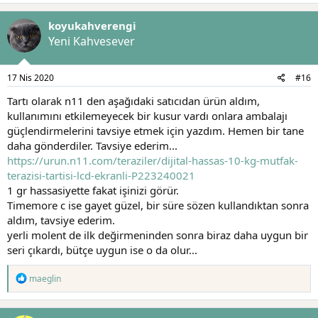
p
k
koyukahverengi
i
l
Yeni Kahvesever
e
r
:
17 Nis 2020
#16
Tartı olarak n11 den aşağıdaki satıcıdan ürün aldım,
kullanımını etkilemeyecek bir kusur vardı onlara ambalajı
güçlendirmelerini tavsiye etmek için yazdım. Hemen bir tane
daha gönderdiler. Tavsiye ederim...
https://urun.n11.com/teraziler/dijital-hassas-10-kg-mutfak-
terazisi-tartisi-lcd-ekranli-P223240021
1 gr hassasiyette fakat işinizi görür.
Timemore c ise gayet güzel, bir süre sözen kullandıktan sonra
aldım, tavsiye ederim.
yerli molent de ilk değirmeninden sonra biraz daha uygun bir
seri çıkardı, bütçe uygun ise o da olur...
T
maeglin
e
p
k