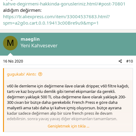
kahve-degirmeni-hakkinda-gorusleriniz.html/#post-70801
aldığım değirmen:
https://tr.aliexpress.com/item/33004537683.html?
spm=a2g0o.cart.0.0.19413c00Bre9u9&mp=1
maeglin
M
Yeni Kahvesever
16 Nis 2020
#10
gugukabi' Alıntı:
v60 ile demleme için değirmene ilave olarak dripper, v60 filtre kağıdı,
tartı ve kaz boyunlu demlik gibi temel ekipmanlar da gerekli.
değirmen yaklaşık 500 TL olsa değirmene ilave olarak yaklaşık 200-
300 civarı bir bütçe daha gerekebilir. French Press e göre daha
maliyetli ama tabi daha iyi kahve içmiş oluyorsun. bütçe ayırana
kadar sadece değirmen alıp bir süre french press ile devam
edebilirsin. sonra yavaş yavaş diğer ekipmanları tamamlarsın.
Genişletmek için tıkla ...
timemore un şu değirmeni 430 civarlarında. vergi ile 500 ü geçmez.
fiyatına göre çok iyi bir değirmendir. daha ucuz ve iyi bir değirmen