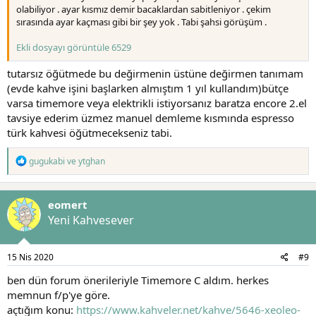
olabiliyor . ayar kısmız demir bacaklardan sabitleniyor . çekim
sırasında ayar kaçması gibi bir şey yok . Tabi şahsi görüşüm .
Ekli dosyayı görüntüle 6529
tutarsız öğütmede bu değirmenin üstüne değirmen tanımam
(evde kahve işini başlarken almıştım 1 yıl kullandım)bütçe
varsa timemore veya elektrikli istiyorsanız baratza encore 2.el
tavsiye ederim üzmez manuel demleme kısmında espresso
türk kahvesi öğütmecekseniz tabi.
T
gugukabi
ve
ytghan
e
p
k
eomert
i
l
Yeni Kahvesever
e
r
:
15 Nis 2020
#9
ben dün forum önerileriyle Timemore C aldım. herkes
memnun f/p'ye göre.
açtığım konu:
https://www.kahveler.net/kahve/5646-xeoleo-