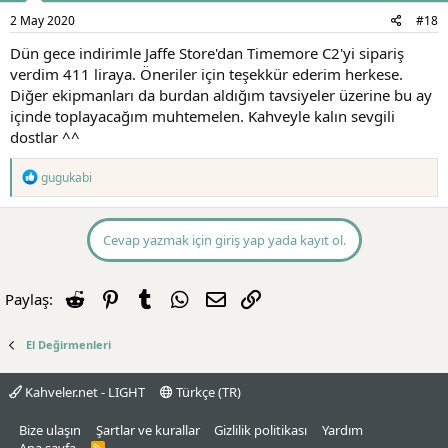
:
2 May 2020
#18
Dün gece indirimle Jaffe Store'dan Timemore C2'yi sipariş
verdim 411 liraya. Öneriler için teşekkür ederim herkese.
Diğer ekipmanları da burdan aldığım tavsiyeler üzerine bu ay
içinde toplayacağım muhtemelen. Kahveyle kalın sevgili
dostlar ^^
T
gugukabi
e
p
k
i
Cevap yazmak için giriş yap yada kayıt ol.
l
e
r
Reddit
Pinterest
Tumblr
WhatsApp
E-posta
Link
Paylaş:
:
El Değirmenleri
Kahveler.net - LIGHT
Türkçe (TR)
Bize ulaşın
Şartlar ve kurallar
Gizlilik politikası
Yardım
R