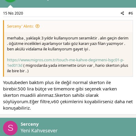
15 Nis 2020
#6
Serceny' Alıntı:
merhaba , yaklaşık 3 yıldır kullanıyorum seramiktir . alın geçin derim
. öğütme incelikleri ayarlanıyor tabi göz kararı yazı filan yazmıyor .
ben akülü vidalama ile kullanıyorum gayet iyi .
https://www.migros.com.tr/touch-me-kahve-degirmeni-lsgc01-p-
1ed013d
( migroslarda yada internette ürün var , hario skerton plus
ile bire bir . )
Youtubeden baktım plus ile değil normal skerton ile
birebir.500 lira bütçe ve timemore gibi seçenek varken
skerton muadili alınmaz.Skerton sahibi olarak
söylüyorum.Eğer filtre,v60 çekimlerini koyabilirseniz daha net
konuşabiliriz.
Serceny
S
Yeni Kahvesever