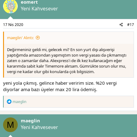
eomert
i
l
Yeni Kahvesever
e
r
:
17 Nis 2020
#17
maeglin' Alıntı:
Değirmeniniz geldi mi, gelecek mi? En son yurt dışı alışverişi
yaptığımda amazondan yapmıştım son vergi yasası da çıkmamıştı
zaten o zamanlar daha. Aliexpress'i de ilk kez kullanacağım eğer
kararımda sabit kalır Timemore alırsam. Gümrükte sorun olur mu,
vergi ne kadar olur gibi konularda çok bilgisizim.
yeni yola çıkmış. gelince haber veririm size. %20 vergi
diyorlar ama bazı üyeler max 20 lira ödemiş.
T
maeglin
e
p
k
maeglin
i
M
l
Yeni Kahvesever
e
r