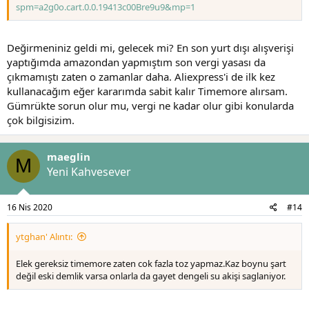
spm=a2g0o.cart.0.0.19413c00Bre9u9&mp=1
Değirmeniniz geldi mi, gelecek mi? En son yurt dışı alışverişi
yaptığımda amazondan yapmıştım son vergi yasası da
çıkmamıştı zaten o zamanlar daha. Aliexpress'i de ilk kez
kullanacağım eğer kararımda sabit kalır Timemore alırsam.
Gümrükte sorun olur mu, vergi ne kadar olur gibi konularda
çok bilgisizim.
maeglin
M
Yeni Kahvesever
16 Nis 2020
#14
ytghan' Alıntı:
Elek gereksiz timemore zaten cok fazla toz yapmaz.Kaz boynu şart
değil eski demlik varsa onlarla da gayet dengeli su akişi saglaniyor.