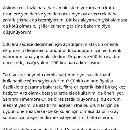
bulamazsın.
Aslında çok fazla para harcamak istemiyorum ama kötü
ürünlere yeniden ve yeniden ucuz diye para vererek daha
https://tr.aliexpress.com/item/33004537683.html?
zararlı çıkmak da istemiyorum. Bir kez alayım en iyisi olamasa
spm=a2g0o.detail.1000060.1.709b1c21mfnQxQ&gps-
id=pcDetailBottomMoreThisSeller&scm=1007.14977.166126.0&scm_
da kötü olmasın, işi ilerletirsem gerisine bakarım diye
id=1007.14977.166126.0&scm-
düşünüyorum.
url=1007.14977.166126.0&pvid=671369be-2235-4456-b9d2-
41c7bd51bf9c&_t=gps-id
cDetailBottomMoreThisSeller,scm-
500 lira sadece değirmen için ayırdığım miktar. En önemli
url:1007.14977.166126.0,pvid:671369be-2235-4456-b9d2-
ekipmanın değirmen olduğunu düşündüğüm için en büyük
41c7bd51bf9c,tpp_buckets:668#0#131923#20_668#808#5965#597_6
yatırımımı ona yapmak istedim. Dripper ve v60 filtre aldım
68#888#3325#1_668#2717#7566#811
öncesinde, aşağı yukarı 100 lira harcadım ikisine.
Tartı ve kaz boyunlu demlik şart mıdır yoksa alternatif
kullanabileceğim şeyler olur mu? Çünkü onların fiyatları,
özellikle tr pazarına bakarsak, filtre-dripper ikilisini birkaç kez
katlıyor. Artı olarak bazı yerlerde elek kullanımı da öneriliyor.
Sanırım Timemore C1 de biraz statik oluyormuş, bu durum
elek ihtiyacımı da azaltır mı acaba? Yİne bu ürünler için de
uygun öneriniz varsa -belki- şu an için olmasa da bir iki ay
sonrası için değerlendirmek isteyebilirim, hatta isterim.
Attığınız değirmene de baktım f/p olarak kafama yattı gibi.