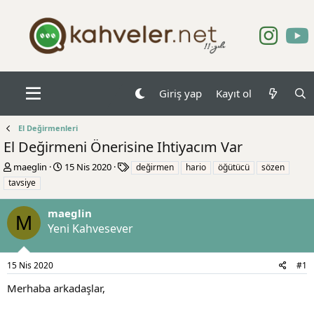
Giriş yap
Kayıt ol
El Değirmenleri
El Değirmeni Önerisine Ihtiyacım Var
K
B
E
maeglin
15 Nis 2020
değirmen
hario
öğütücü
sözen
o
a
t
tavsiye
n
ş
i
b
l
k
maeglin
u
a
e
M
Yeni Kahvesever
y
n
t
u
g
l
b
ı
e
15 Nis 2020
#1
a
ç
r
ş
t
Merhaba arkadaşlar,
l
a
a
r