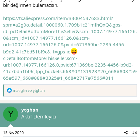
bir değirmen bulamazsın.
https://tr.aliexpress.com/item/33004537683.html?
spm=a2g0o.detail.1000060.1.709b1c21mfnQxQ&gps-
id=pcDetailBottomMoreThisSeller&scm=1007.14977.166126.
0&scm_id=1007.14977.166126.0&scm-
url=1007.14977.166126.0&pvid=671369be-2235-4456-
b9d2-41c7bd51bf9c&_t=gps-id
cDetailBottomMoreThisSeller,scm-
url:1007.14977.166126.0,pvid:671369be-2235-4456-b9d2-
41c7bd51bf9c,tpp_buckets:668#0#131923#20_668#808#59
65#597_668#888#3325#1_668#2717#7566#811
T
maeglin
ve
ytghan
e
p
k
ytghan
i
Y
l
Aktif Demleyici
e
r
:
15 Nis 2020
#4