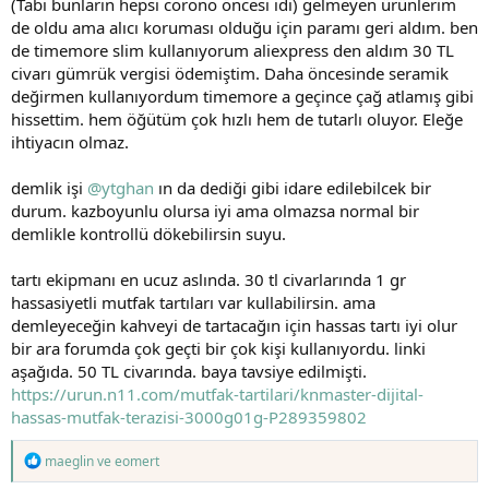
(Tabi bunların hepsi corono öncesi idi) gelmeyen ürünlerim
pazarına bakarsak, filtre-dripper ikilisini birkaç kez katlıyor. Artı
de oldu ama alıcı koruması olduğu için paramı geri aldım. ben
olarak bazı yerlerde elek kullanımı da öneriliyor. Sanırım Timemore
C1 de biraz statik oluyormuş, bu durum elek ihtiyacımı da azaltır mı
de timemore slim kullanıyorum aliexpress den aldım 30 TL
acaba? Yİne bu ürünler için de uygun öneriniz varsa -belki- şu an için
civarı gümrük vergisi ödemiştim. Daha öncesinde seramik
olmasa da bir iki ay sonrası için değerlendirmek isteyebilirim, hatta
değirmen kullanıyordum timemore a geçince çağ atlamış gibi
isterim.
hissettim. hem öğütüm çok hızlı hem de tutarlı oluyor. Eleğe
ihtiyacın olmaz.
Attığınız değirmene de baktım f/p olarak kafama yattı gibi. Ancak şu
an corona durumları yüzünden Aliexpress'ten almak sıkıntı yaratır
mı acaba, gümrükte sorun olur mu? Daha önce hiç Aliexpress
demlik işi
@ytghan
ın da dediği gibi idare edilebilcek bir
kullanmadım yurt dışı alışverişlerimde. Bu konuda biraz
durum. kazboyunlu olursa iyi ama olmazsa normal bir
düşünceliyim açıkçası.
demlikle kontrollü dökebilirsin suyu.
tartı ekipmanı en ucuz aslında. 30 tl civarlarında 1 gr
hassasiyetli mutfak tartıları var kullabilirsin. ama
demleyeceğin kahveyi de tartacağın için hassas tartı iyi olur
bir ara forumda çok geçti bir çok kişi kullanıyordu. linki
aşağıda. 50 TL civarında. baya tavsiye edilmişti.
https://urun.n11.com/mutfak-tartilari/knmaster-dijital-
hassas-mutfak-terazisi-3000g01g-P289359802
T
maeglin
ve
eomert
e