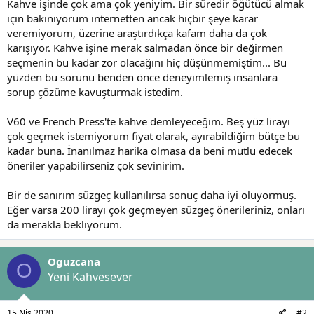
Kahve işinde çok ama çok yeniyim. Bir süredir öğütücü almak
t
i
a
h
için bakınıyorum internetten ancak hiçbir şeye karar
n
i
veremiyorum, üzerine araştırdıkça kafam daha da çok
karışıyor. Kahve işine merak salmadan önce bir değirmen
seçmenin bu kadar zor olacağını hiç düşünmemiştim... Bu
yüzden bu sorunu benden önce deneyimlemiş insanlara
sorup çözüme kavuşturmak istedim.
V60 ve French Press'te kahve demleyeceğim. Beş yüz lirayı
çok geçmek istemiyorum fiyat olarak, ayırabildiğim bütçe bu
kadar buna. İnanılmaz harika olmasa da beni mutlu edecek
öneriler yapabilirseniz çok sevinirim.
Bir de sanırım süzgeç kullanılırsa sonuç daha iyi oluyormuş.
Eğer varsa 200 lirayı çok geçmeyen süzgeç önerileriniz, onları
da merakla bekliyorum.
Oguzcana
O
Yeni Kahvesever
15 Nis 2020
#2