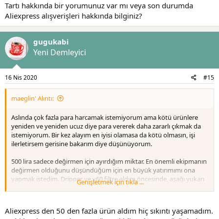
Tartı hakkında bir yorumunuz var mı veya son durumda
Aliexpress alışverişleri hakkında bilginiz?
gugukabi
Yeni Demleyici
16 Nis 2020
#15
maeglin' Alıntı:
Aslında çok fazla para harcamak istemiyorum ama kötü ürünlere
yeniden ve yeniden ucuz diye para vererek daha zararlı çıkmak da
istemiyorum. Bir kez alayım en iyisi olamasa da kötü olmasın, işi
ilerletirsem gerisine bakarım diye düşünüyorum.
500 lira sadece değirmen için ayırdığım miktar. En önemli ekipmanın
değirmen olduğunu düşündüğüm için en büyük yatırımımı ona
yapmak istedim. Dripper ve v60 filtre aldım öncesinde, aşağı yukarı
Genişletmek için tıkla ...
100 lira harcadım ikisine.
Tartı ve kaz boyunlu demlik şart mıdır yoksa alternatif
Aliexpress den 50 den fazla ürün aldım hiç sıkıntı yaşamadım.
kullanabileceğim şeyler olur mu? Çünkü onların fiyatları, özellikle tr