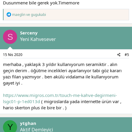
Dusunmene bile gerek yok.Timemore
T
maeglin
ve
gugukabi
e
p
k
Serceny
i
S
l
Yeni Kahvesever
e
r
:
15 Nis 2020
#5
merhaba , yaklaşık 3 yıldır kullanıyorum seramiktir . alın
geçin derim . öğütme incelikleri ayarlanıyor tabi göz kararı
yazı filan yazmıyor . ben akülü vidalama ile kullanıyorum
gayet iyi .
https://www.migros.com.tr/touch-me-kahve-degirmeni-
lsgc01-p-1ed013d
( migroslarda yada internette ürün var ,
hario skerton plus ile bire bir . )
ytghan
Y
Aktif Demleyici