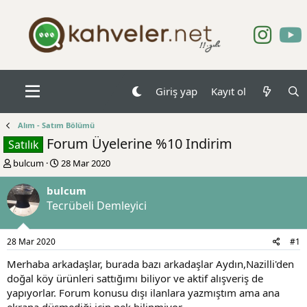
Giriş yap
Kayıt ol
Alım - Satım Bölümü
Forum Üyelerine %10 Indirim
Satılık
K
B
bulcum
28 Mar 2020
o
a
n
ş
bulcum
b
l
Tecrübeli Demleyici
u
a
y
n
u
g
28 Mar 2020
#1
b
ı
a
ç
Merhaba arkadaşlar, burada bazı arkadaşlar Aydın,Nazilli'den
ş
t
doğal köy ürünleri sattığımı biliyor ve aktif alışveriş de
l
a
yapıyorlar. Forum konusu dışı ilanlara yazmıştım ama ana
a
r
ekrana düşmediği için pek bilinmiyor.