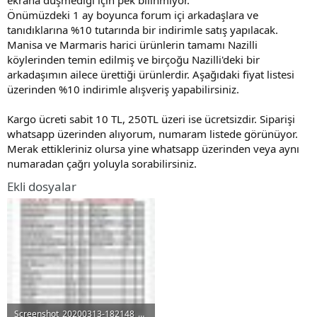
t
i
Önümüzdeki 1 ay boyunca forum içi arkadaşlara ve
a
h
tanıdıklarına %10 tutarında bir indirimle satış yapılacak.
n
i
Manisa ve Marmaris harici ürünlerin tamamı Nazilli
köylerinden temin edilmiş ve birçoğu Nazilli'deki bir
arkadaşımın ailece ürettiği ürünlerdir. Aşağıdaki fiyat listesi
üzerinden %10 indirimle alışveriş yapabilirsiniz.
Kargo ücreti sabit 10 TL, 250TL üzeri ise ücretsizdir. Siparişi
whatsapp üzerinden alıyorum, numaram listede görünüyor.
Merak ettikleriniz olursa yine whatsapp üzerinden veya aynı
numaradan çağrı yoluyla sorabilirsiniz.
Ekli dosyalar
Screenshot_20200313-182148_Drive.jpg