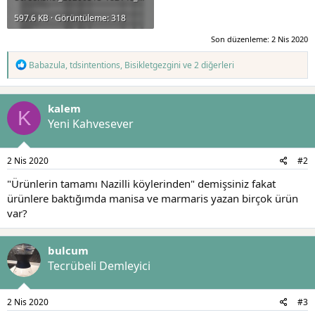
597.6 KB · Görüntüleme: 318
Son düzenleme:
2 Nis 2020
T
Babazula
,
tdsintentions
,
Bisikletgezgini
ve 2 diğerleri
e
p
k
kalem
i
K
l
Yeni Kahvesever
e
r
:
2 Nis 2020
#2
"Ürünlerin tamamı Nazilli köylerinden" demişsiniz fakat
ürünlere baktığımda manisa ve marmaris yazan birçok ürün
var?
bulcum
Tecrübeli Demleyici
2 Nis 2020
#3