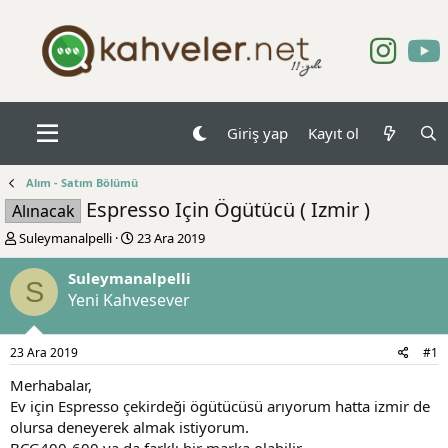
Giriş yap
Kayıt ol
Alım - Satım Bölümü
Espresso Için Ögütücü ( Izmir )
Alınacak
K
B
Suleymanalpelli
23 Ara 2019
o
a
n
ş
Suleymanalpelli
S
b
l
Yeni Kahvesever
u
a
y
n
u
g
23 Ara 2019
#1
b
ı
a
ç
Merhabalar,
ş
t
Ev için Espresso çekirdeği ögütücüsü arıyorum hatta izmir de
l
a
olursa deneyerek almak istiyorum.
a
r
BCG400-600 ya da farklı bir marka olabilir.