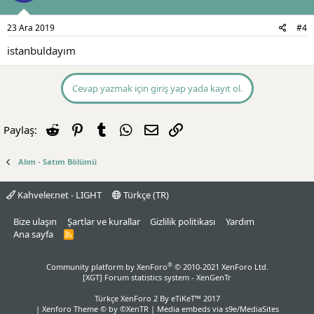
23 Ara 2019
#4
istanbuldayım
Cevap yazmak için giriş yap yada kayıt ol.
Reddit
Pinterest
Tumblr
WhatsApp
E-posta
Link
Paylaş:
Alım - Satım Bölümü
Kahveler.net - LIGHT
Türkçe (TR)
Bize ulaşın
Şartlar ve kurallar
Gizlilik politikası
Yardım
Ana sayfa
R
S
S
®
Community platform by XenForo
© 2010-2021 XenForo Ltd.
[XGT] Forum statistics system
- XenGenTr
Türkçe XenForo 2
By eTiKeT™ 2017
|
Xenforo Theme
© by ©XenTR
|
Media embeds via s9e/MediaSites