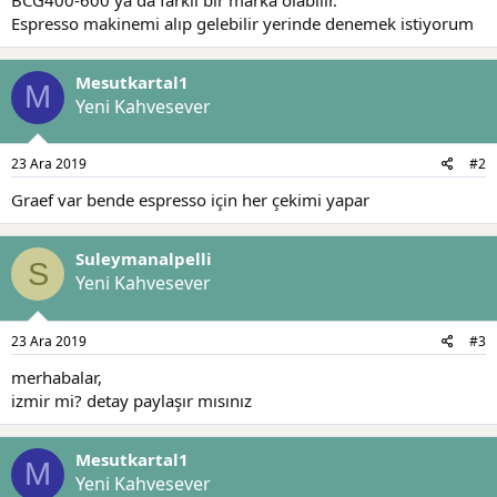
t
i
Espresso makinemi alıp gelebilir yerinde denemek istiyorum
a
h
n
i
Mesutkartal1
M
Yeni Kahvesever
23 Ara 2019
#2
Graef var bende espresso için her çekimi yapar
Suleymanalpelli
S
Yeni Kahvesever
23 Ara 2019
#3
merhabalar,
izmir mi? detay paylaşır mısınız
Mesutkartal1
M
Yeni Kahvesever