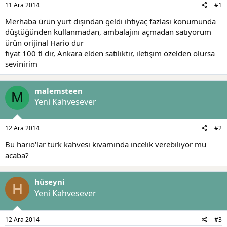
11 Ara 2014
#1
a
r
t
i
Merhaba ürün yurt dışından geldi ihtiyaç fazlası konumunda
a
h
düştüğünden kullanmadan, ambalajını açmadan satıyorum
n
i
ürün orijinal Hario dur
fiyat 100 tl dir, Ankara elden satılıktır, iletişim özelden olursa
sevinirim
malemsteen
M
Yeni Kahvesever
12 Ara 2014
#2
Bu hario'lar türk kahvesi kıvamında incelik verebiliyor mu
acaba?
hüseyni
H
Yeni Kahvesever
12 Ara 2014
#3