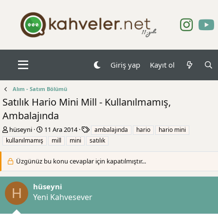
Giriş yap
Kayıt ol
Alım - Satım Bölümü
Satılık Hario Mini Mill - Kullanılmamış,
Ambalajında
K
B
E
hüseyni
11 Ara 2014
ambalajında
hario
hario mini
o
a
t
kullanılmamış
mill
mini
satılık
n
ş
i
b
l
k
Üzgünüz bu konu cevaplar için kapatılmıştır...
u
a
e
y
n
t
u
g
l
hüseyni
H
b
ı
e
Yeni Kahvesever
a
ç
r
ş
t
l
a