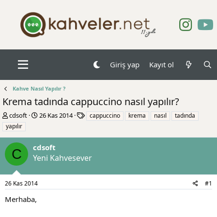
Giriş yap
Kayıt ol
Kahve Nasıl Yapılır ?
Krema tadında cappuccino nasıl yapılır?
K
B
E
cdsoft
26 Kas 2014
cappuccino
krema
nasıl
tadında
o
a
t
yapılır
n
ş
i
b
l
k
cdsoft
u
a
e
C
Yeni Kahvesever
y
n
t
u
g
l
b
ı
e
26 Kas 2014
#1
a
ç
r
ş
t
Merhaba,
l
a
a
r