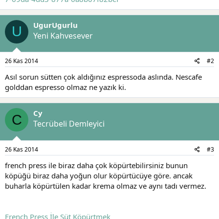
UgurUgurlu
U
Yeni Kahvesever
26 Kas 2014
#2
Asıl sorun sütten çok aldığınız espressoda aslında. Nescafe
golddan espresso olmaz ne yazık ki.
Cy
C
Tecrübeli Demleyici
26 Kas 2014
#3
french press ile biraz daha çok köpürtebilirsiniz bunun
köpüğü biraz daha yoğun olur köpürtücüye göre. ancak
buharla köpürtülen kadar krema olmaz ve aynı tadı vermez.
French Press İle Süt Köpürtmek