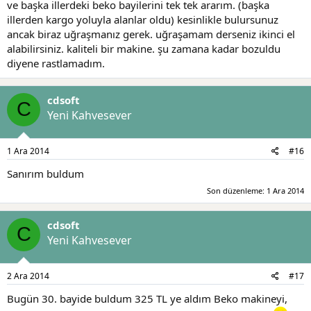
ve başka illerdeki beko bayilerini tek tek ararım. (başka
illerden kargo yoluyla alanlar oldu) kesinlikle bulursunuz
ancak biraz uğraşmanız gerek. uğraşamam derseniz ikinci el
alabilirsiniz. kaliteli bir makine. şu zamana kadar bozuldu
diyene rastlamadım.
cdsoft
C
Yeni Kahvesever
1 Ara 2014
#16
Sanırım buldum
Son düzenleme:
1 Ara 2014
cdsoft
C
Yeni Kahvesever
2 Ara 2014
#17
Bugün 30. bayide buldum 325 TL ye aldım Beko makineyi,