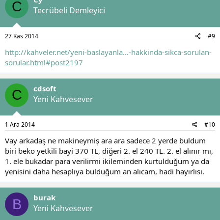
C
Tecrübeli Demleyici
27 Kas 2014
#9
http://kahveler.net/yeni-baslayanla...-hakkinda-sikca-sorulan-
sorular.html#post2197
cdsoft
C
Yeni Kahvesever
1 Ara 2014
#10
Vay arkadaş ne makineymiş ara ara sadece 2 yerde buldum
biri beko yetkili bayi 370 TL, diğeri 2. el 240 TL. 2. el alınır mı,
1. ele bukadar para verilirmi ikileminden kurtulduğum ya da
yenisini daha hesaplıya bulduğum an alıcam, hadi hayırlısı.
burak
B
Yeni Kahvesever