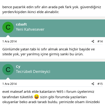
bence pazarlık edin sıfır alın arada pek fark yok. güvendiğiniz
yerden/kişiden ikinci elde alınabilir.
cdsoft
C
Yeni Kahvesever
1 Ara 2014
#14
Gönlümde yatan tabi ki sıfır almak ancak hiçbir bayide ve
sitede yok, yer yarılmış içine girmiş sanki bu ürün.
Cy
C
Tecrübeli Demleyici
1 Ara 2014
#15
evet malesef artık elde kalanların %95 i forum üyelerimiz
tarafından tüketildi
sizin gibi forumda yazılanları
okuyanlar beko aradı taradı buldu. yerinizde olsam ilinizdeki