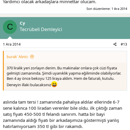
Yardımcı olacak arkadaşlara minnettar olucam.
Son düzenleme:
1 Ara 2014
Cy
C
Tecrübeli Demleyici
1 Ara 2014
#13
burak' Alıntı:
370 liralık yeri zorlayın derim. Bu makinalar onlara çok cüzi fiyata
gelmişti zamanında. Şimdi uyanıklık yapma eğiliminde olabiliyorlar.
Ben 4 ay önce bekoyu 125 liraya aldım. Hem de faturalı, kutulu.
Deneyin illaki bulacaksınız
aslında tam tersi ! zamanında pahalıya aldılar ellerinde 6-7
sene kalınca 100 liradan verenler bile oldu. ilk çıktığı zaman
satış fiyatı 450-500 tl felandı sanırım. hatta bir bayi
zamanında aldığı fiyatı bir arkadaşımıza göstermişti yanlış
hatırlamıyorsam 350 tl gibi bir rakamdı.