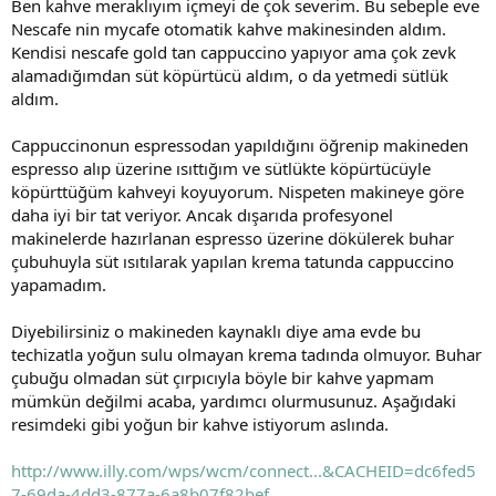
Ben kahve meraklıyım içmeyi de çok severim. Bu sebeple eve
t
i
a
h
Nescafe nin mycafe otomatik kahve makinesinden aldım.
n
i
Kendisi nescafe gold tan cappuccino yapıyor ama çok zevk
alamadığımdan süt köpürtücü aldım, o da yetmedi sütlük
aldım.
Cappuccinonun espressodan yapıldığını öğrenip makineden
espresso alıp üzerine ısıttığım ve sütlükte köpürtücüyle
köpürttüğüm kahveyi koyuyorum. Nispeten makineye göre
daha iyi bir tat veriyor. Ancak dışarıda profesyonel
makinelerde hazırlanan espresso üzerine dökülerek buhar
çubuhuyla süt ısıtılarak yapılan krema tatunda cappuccino
yapamadım.
Diyebilirsiniz o makineden kaynaklı diye ama evde bu
techizatla yoğun sulu olmayan krema tadında olmuyor. Buhar
çubuğu olmadan süt çırpıcıyla böyle bir kahve yapmam
mümkün değilmi acaba, yardımcı olurmusunuz. Aşağıdaki
resimdeki gibi yoğun bir kahve istiyorum aslında.
http://www.illy.com/wps/wcm/connect...&CACHEID=dc6fed5
7-69da-4dd3-877a-6a8b07f82bef