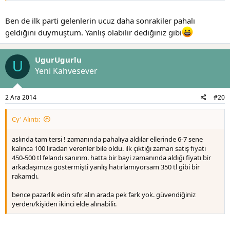
Ben de ilk parti gelenlerin ucuz daha sonrakiler pahalı
geldiğini duymuştum. Yanlış olabilir dediğiniz gibi
UgurUgurlu
U
Yeni Kahvesever
2 Ara 2014
#20
Cy' Alıntı:
aslında tam tersi ! zamanında pahalıya aldılar ellerinde 6-7 sene
kalınca 100 liradan verenler bile oldu. ilk çıktığı zaman satış fiyatı
450-500 tl felandı sanırım. hatta bir bayi zamanında aldığı fiyatı bir
arkadaşımıza göstermişti yanlış hatırlamıyorsam 350 tl gibi bir
rakamdı.
bence pazarlık edin sıfır alın arada pek fark yok. güvendiğiniz
yerden/kişiden ikinci elde alınabilir.