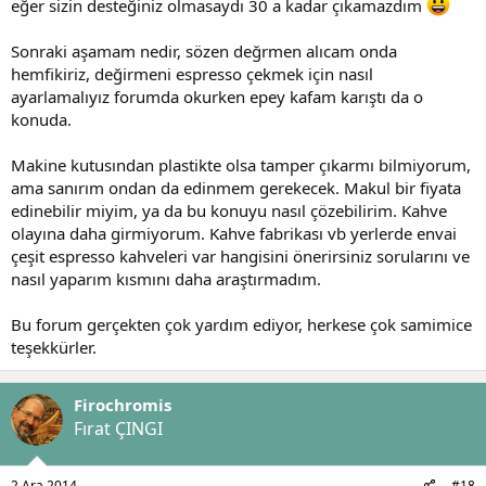
eğer sizin desteğiniz olmasaydı 30 a kadar çıkamazdım
Sonraki aşamam nedir, sözen değrmen alıcam onda
hemfikiriz, değirmeni espresso çekmek için nasıl
ayarlamalıyız forumda okurken epey kafam karıştı da o
konuda.
Makine kutusından plastikte olsa tamper çıkarmı bilmiyorum,
ama sanırım ondan da edinmem gerekecek. Makul bir fiyata
edinebilir miyim, ya da bu konuyu nasıl çözebilirim. Kahve
olayına daha girmiyorum. Kahve fabrikası vb yerlerde envai
çeşit espresso kahveleri var hangisini önerirsiniz sorularını ve
nasıl yaparım kısmını daha araştırmadım.
Bu forum gerçekten çok yardım ediyor, herkese çok samimice
teşekkürler.
Firochromis
Fırat ÇINGI
2 Ara 2014
#18