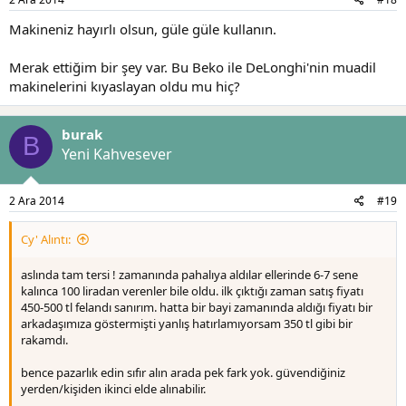
Makineniz hayırlı olsun, güle güle kullanın.
Merak ettiğim bir şey var. Bu Beko ile DeLonghi'nin muadil
makinelerini kıyaslayan oldu mu hiç?
burak
B
Yeni Kahvesever
2 Ara 2014
#19
Cy' Alıntı:
aslında tam tersi ! zamanında pahalıya aldılar ellerinde 6-7 sene
kalınca 100 liradan verenler bile oldu. ilk çıktığı zaman satış fiyatı
450-500 tl felandı sanırım. hatta bir bayi zamanında aldığı fiyatı bir
arkadaşımıza göstermişti yanlış hatırlamıyorsam 350 tl gibi bir
rakamdı.
bence pazarlık edin sıfır alın arada pek fark yok. güvendiğiniz
yerden/kişiden ikinci elde alınabilir.