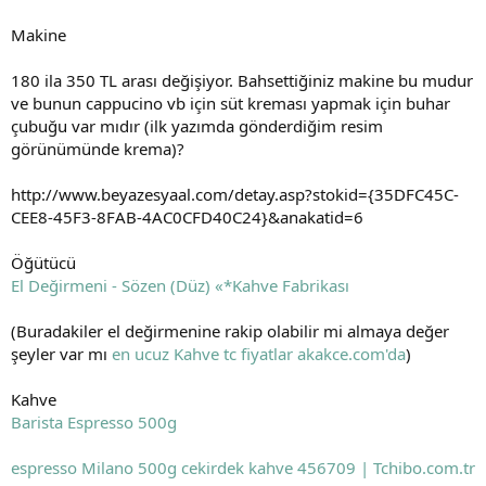
Makine
180 ila 350 TL arası değişiyor. Bahsettiğiniz makine bu mudur
ve bunun cappucino vb için süt kreması yapmak için buhar
çubuğu var mıdır (ilk yazımda gönderdiğim resim
görünümünde krema)?
http://www.beyazesyaal.com/detay.asp?stokid={35DFC45C-
CEE8-45F3-8FAB-4AC0CFD40C24}&anakatid=6
Öğütücü
El Değirmeni - Sözen (Düz) «*Kahve Fabrikası
(Buradakiler el değirmenine rakip olabilir mi almaya değer
şeyler var mı
en ucuz Kahve tc fiyatlar akakce.com'da
)
Kahve
Barista Espresso 500g
espresso Milano 500g cekirdek kahve 456709 | Tchibo.com.tr