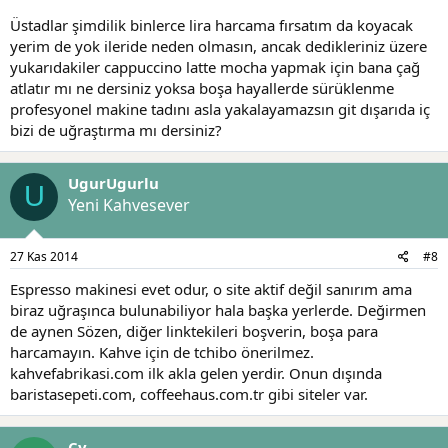
Üstadlar şimdilik binlerce lira harcama fırsatım da koyacak
yerim de yok ileride neden olmasın, ancak dedikleriniz üzere
yukarıdakiler cappuccino latte mocha yapmak için bana çağ
atlatır mı ne dersiniz yoksa boşa hayallerde sürüklenme
profesyonel makine tadını asla yakalayamazsın git dışarıda iç
bizi de uğraştırma mı dersiniz?
UgurUgurlu
U
Yeni Kahvesever
27 Kas 2014
#8
Espresso makinesi evet odur, o site aktif değil sanırım ama
biraz uğraşınca bulunabiliyor hala başka yerlerde. Değirmen
de aynen Sözen, diğer linktekileri boşverin, boşa para
harcamayın. Kahve için de tchibo önerilmez.
kahvefabrikasi.com ilk akla gelen yerdir. Onun dışında
baristasepeti.com, coffeehaus.com.tr gibi siteler var.
Cy