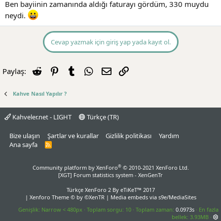
Ben bayiinin zamanında aldığı faturayı gördüm, 330 muydu
neydi.
Cevap yazmak için giriş yap yada kayıt ol.
Reddit
Pinterest
Tumblr
WhatsApp
E-posta
Link
Paylaş:
Kahve Nasıl Yapılır ?
Kahveler.net - LIGHT
Türkçe (TR)
Bize ulaşın
Şartlar ve kurallar
Gizlilik politikası
Yardım
Ana sayfa
R
S
S
®
Community platform by XenForo
© 2010-2021 XenForo Ltd.
[XGT] Forum statistics system
- XenGenTr
Türkçe XenForo 2
By eTiKeT™ 2017
|
Xenforo Theme
© by ©XenTR
|
Media embeds via s9e/MediaSites
Genişlik
Toplam sorgu
10
Toplam zaman
0.0973s
En fazla
bellek
3.93MB