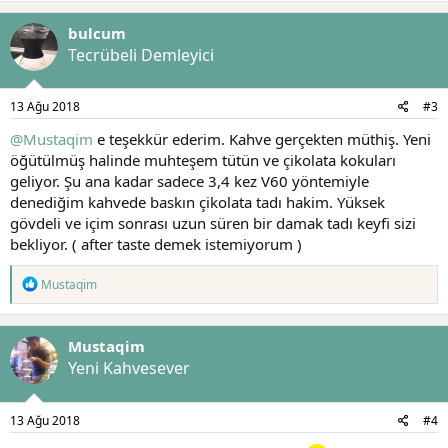
p
k
bulcum
i
l
Tecrübeli Demleyici
e
r
:
13 Ağu 2018
#3
@Mustaqim
e teşekkür ederim. Kahve gerçekten müthiş. Yeni
öğütülmüş halinde muhteşem tütün ve çikolata kokuları
geliyor. Şu ana kadar sadece 3,4 kez V60 yöntemiyle
denediğim kahvede baskın çikolata tadı hakim. Yüksek
gövdeli ve içim sonrası uzun süren bir damak tadı keyfi sizi
bekliyor. ( after taste demek istemiyorum )
T
Mustaqim
e
p
k
Mustaqim
i
l
Yeni Kahvesever
e
r
:
13 Ağu 2018
#4