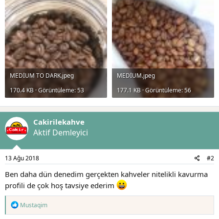
MEDİUM TO DARK.jpeg
MEDİUM.jpeg
170.4 KB · Görüntüleme: 53
177.1 KB · Görüntüleme: 56
Cakirilekahve
Aktif Demleyici
13 Ağu 2018
#2
Ben daha dün denedim gerçekten kahveler nitelikli kavurma
profili de çok hoş tavsiye ederim
T
Mustaqim
e