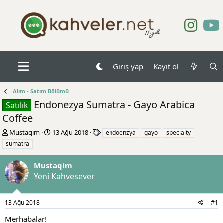
Giriş yap
Kayıt ol
Alım - Satım Bölümü
Endonezya Sumatra - Gayo Arabica
Satılık
Coffee
K
B
E
Mustaqim
13 Ağu 2018
endoenzya
gayo
specialty
o
a
t
sumatra
n
ş
i
b
l
k
Mustaqim
u
a
e
Yeni Kahvesever
y
n
t
u
g
l
b
ı
e
13 Ağu 2018
#1
a
ç
r
ş
t
Merhabalar!
l
a