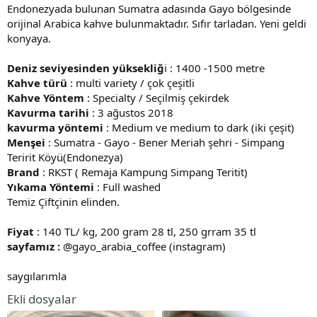
Endonezyada bulunan Sumatra adasında Gayo bölgesinde
a
r
orijinal Arabica kahve bulunmaktadır. Sıfır tarladan. Yeni geldi
t
i
a
h
konyaya.
n
i
Deniz seviyesinden yüksekliğ
i : 1400 -1500 metre
Kahve türü
: multi variety / çok çeşitli
Kahve Yöntem
: Specialty / Seçilmiş çekirdek
Kavurma tarihi
: 3 ağustos 2018
kavurma yöntemi
: Medium ve medium to dark (iki çeşit)
Menşei
: Sumatra - Gayo - Bener Meriah şehri - Simpang
Teririt Köyü(Endonezya)
Brand
: RKST ( Remaja Kampung Simpang Teritit)
Yıkama Yöntemi
: Full washed
Temiz Çiftçinin elinden.
Fiyat
: 140 TL/ kg, 200 gram 28 tl, 250 grram 35 tl
sayfamız :
@gayo_arabia_coffee (instagram)
saygılarımla
Ekli dosyalar