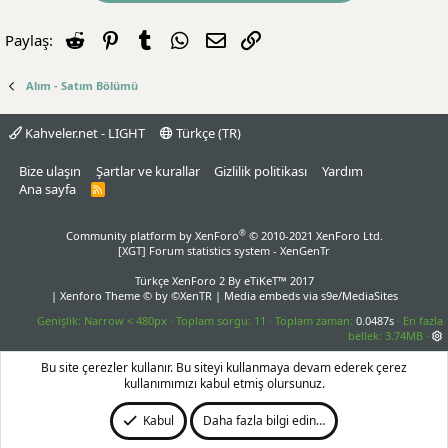
Reddit
Pinterest
Tumblr
WhatsApp
E-posta
Link
Paylaş:
Alım - Satım Bölümü
Kahveler.net - LIGHT
Türkçe (TR)
Bize ulaşın
Şartlar ve kurallar
Gizlilik politikası
Yardım
Ana sayfa
R
S
S
®
Community platform by XenForo
© 2010-2021 XenForo Ltd.
[XGT] Forum statistics system
- XenGenTr
Türkçe XenForo 2
By eTiKeT™ 2017
|
Xenforo Theme
© by ©XenTR
|
Media embeds via s9e/MediaSites
Genişlik
Toplam sorgu
11
Toplam zaman
0.0487s
En fazla
bellek
3.74MB
Bu site çerezler kullanır. Bu siteyi kullanmaya devam ederek çerez
kullanımımızı kabul etmiş olursunuz.
Kabul
Daha fazla bilgi edin…