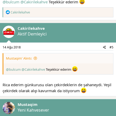
@bulcum
@Cakirilekahve
Teşekkür ederim
T
Cakirilekahve
e
p
k
Cakirilekahve
i
l
Aktif Demleyici
e
r
:
14 Ağu 2018
#5
Mustaqim' Alıntı:
@bulcum
@Cakirilekahve
Teşekkür ederim
Rica ederim günkurusu olan çekirdeklerin de şahaneydi. Yeşil
çekirdek olarak alıp kavurmak da istiyorum
Mustaqim
Yeni Kahvesever