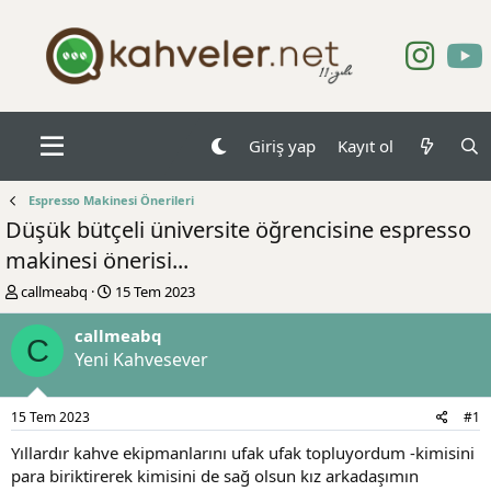
Giriş yap
Kayıt ol
Espresso Makinesi Önerileri
Düşük bütçeli üniversite öğrencisine espresso
makinesi önerisi...
K
B
callmeabq
15 Tem 2023
o
a
n
ş
callmeabq
C
b
l
Yeni Kahvesever
u
a
y
n
u
g
15 Tem 2023
#1
b
ı
a
ç
Yıllardır kahve ekipmanlarını ufak ufak topluyordum -kimisini
ş
t
para biriktirerek kimisini de sağ olsun kız arkadaşımın
l
a