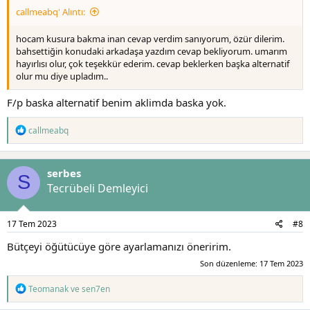
callmeabq' Alıntı:
hocam kusura bakma inan cevap verdim sanıyorum, özür dilerim.
bahsettiğin konudaki arkadaşa yazdım cevap bekliyorum. umarım
hayırlısı olur, çok teşekkür ederim. cevap beklerken başka alternatif
olur mu diye upladım..
F/p baska alternatif benim aklimda baska yok.
T
callmeabq
e
p
k
serbes
i
S
l
Tecrübeli Demleyici
e
r
:
17 Tem 2023
#8
Bütçeyi öğütücüye göre ayarlamanızı öneririm.
Son düzenleme:
17 Tem 2023
T
Teomanak
ve
sen7en
e
p