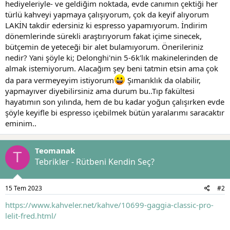
hediyeleriyle- ve geldiğim noktada, evde canımın çektiği her
a
r
türlü kahveyi yapmaya çalışıyorum, çok da keyif alıyorum
t
i
LAKİN takdir edersiniz ki espresso yapamıyorum. İndirim
a
h
dönemlerinde sürekli araştırıyorum fakat içime sinecek,
n
i
bütçemin de yeteceği bir alet bulamıyorum. Önerileriniz
nedir? Yani şöyle ki; Delonghi'nin 5-6k'lık makinelerinden de
almak istemiyorum. Alacağım şey beni tatmin etsin ama çok
da para vermeyeyim istiyorum
Şımarıklık da olabilir,
yapmayıver diyebilirsiniz ama durum bu..Tıp fakültesi
hayatımın son yılında, hem de bu kadar yoğun çalışırken evde
şöyle keyifle bi espresso içebilmek bütün yaralarımı saracaktır
eminim..
Teomanak
T
Tebrikler - Rütbeni Kendin Seç?
15 Tem 2023
#2
https://www.kahveler.net/kahve/10699-gaggia-classic-pro-
lelit-fred.html/