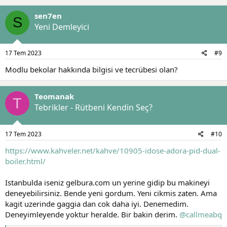
k
sen7en
i
S
l
Yeni Demleyici
e
r
:
17 Tem 2023
#9
Modlu bekolar hakkında bilgisi ve tecrübesi olan?
Teomanak
T
Tebrikler - Rütbeni Kendin Seç?
17 Tem 2023
#10
https://www.kahveler.net/kahve/10905-idose-adora-pid-dual-
boiler.html/
Istanbulda iseniz gelbura.com un yerine gidip bu makineyi
deneyebilirsiniz. Bende yeni gordum. Yeni cikmis zaten. Ama
kagit uzerinde gaggia dan cok daha iyi. Denemedim.
Deneyimleyende yoktur heralde. Bir bakin derim.
@callmeabq