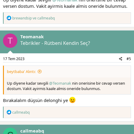
versen dostum. Vakit ayirmis kaale almis oneride bulunmus.
T
brewandsip
ve
callmeabq
e
p
k
Teomanak
i
T
l
Tebrikler - Rütbeni Kendin Seç?
e
r
:
17 Tem 2023
#5
beytbaba' Alıntı:
Up diyene kadar sevgili
@Teomanak
nin onerisine bir cevap versen
dostum. Vakit ayirmis kaale almis oneride bulunmus.
Bırakalalım düşsün delonghi ye
T
callmeabq
e
p
k
callmeabq
i