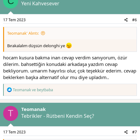
C
l
Yeni Kahvesever
e
r
:
17 Tem 2023
#6
Teomanak' Alıntı:
Bırakalalım düşsün delonghi ye
hocam kusura bakma inan cevap verdim sanıyorum, özür
dilerim. bahsettiğin konudaki arkadaşa yazdım cevap
bekliyorum. umarım hayırlısı olur, çok teşekkür ederim. cevap
beklerken başka alternatif olur mu diye upladım..
T
Teomanak
ve
beytbaba
e
p
k
Teomanak
i
T
l
Tebrikler - Rütbeni Kendin Seç?
e
r
:
17 Tem 2023
#7