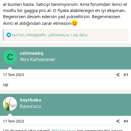
al bunları basla. Satıcıyı tanımıyorum. Ama forumdan ikinci el
modlu bir gaggia pro al. O fiyata alabilecegin en iyi ekipman.
Begenirsen devam edersin yad yukseltirsin. Begenmezsen
ikinci el aldığından zarar etmezsin
T
sen7en
,
enkoppkaffe
,
callmeabq
ve 1 kişi daha
e
p
k
callmeabq
i
C
l
Yeni Kahvesever
e
r
:
17 Tem 2023
#3
up
beytbaba
Kavurucu
17 Tem 2023
#4
Up diyene kadar sevgili
@Teomanak
nin onerisine bir cevap