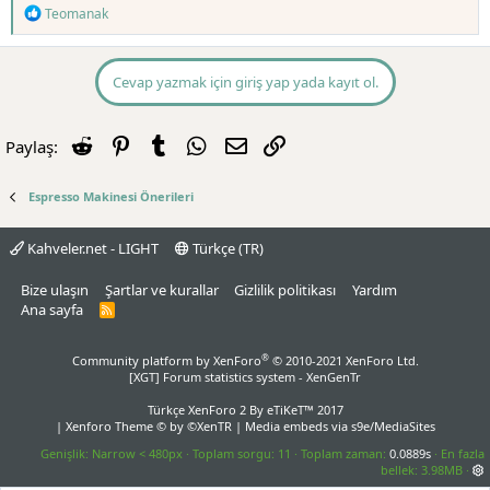
T
Teomanak
e
p
k
i
Cevap yazmak için giriş yap yada kayıt ol.
l
e
r
Reddit
Pinterest
Tumblr
WhatsApp
E-posta
Link
Paylaş:
:
Espresso Makinesi Önerileri
Kahveler.net - LIGHT
Türkçe (TR)
Bize ulaşın
Şartlar ve kurallar
Gizlilik politikası
Yardım
Ana sayfa
R
S
S
®
Community platform by XenForo
© 2010-2021 XenForo Ltd.
[XGT] Forum statistics system
- XenGenTr
Türkçe XenForo 2
By eTiKeT™ 2017
|
Xenforo Theme
© by ©XenTR
|
Media embeds via s9e/MediaSites
Genişlik
Toplam sorgu
11
Toplam zaman
0.0889s
En fazla
bellek
3.98MB