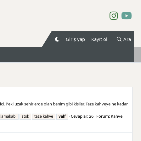
Giriş yap
Kayıt ol
Ara
i. Peki uzak sehirlerde olan benim gibi kisiler. Taze kahveye ne kadar
Cevaplar: 26
Forum:
Kahve
klamakabi
stok
taze kahve
valf