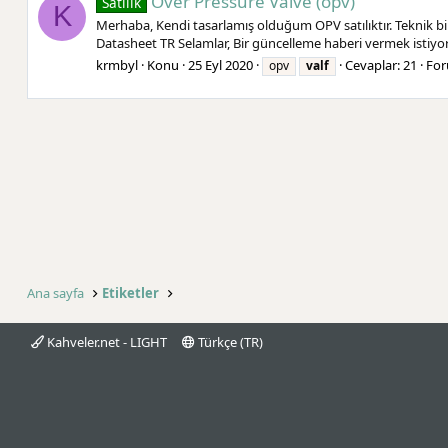
Over Pressure Valve (opv)
Satılık
K
Merhaba, Kendi tasarlamış olduğum OPV satılıktır. Teknik b
Datasheet TR Selamlar, Bir güncelleme haberi vermek istiyor
krmbyl
Konu
25 Eyl 2020
Cevaplar: 21
Fo
opv
valf
Ana sayfa
Etiketler
Kahveler.net - LIGHT
Türkçe (TR)