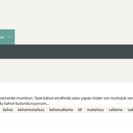
lar
erisinde mumkun. Taze kahve etrafinda satis yapan kisiler icin mutluluk veric
oklu kahve bulunduruyorum...
kahve
kahvemuhafaza
kahvesaklama
klt
muhafaza
saklama
sa