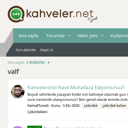
Ana sayfa
Forumlar
Neler yeni
Kullanıcı
Son aktivite
Kayıt ol
Ana sayfa
Etiketler
valf
Kahvelerinizi Nasıl Muhafaza Ediyorsunuz?
Buyuk sehirlerde yasayan kisiler icin kahveye ulasmak gun ic
sure icerisinde ulasiyorsunuz? Ben genel olarak evinde st
KemalTuredi
Konu
5 Eki 2020
çekirdek
çekirdek kahve
Çekirdekleri