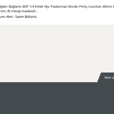
ilgiler: Bağlantı: BSP 1/4 Erkek Yay: Paslanmaz Gövde: Pirinç Uzunluk: 40m
um, ilk mesajı maalesef...
rum:
Alım - Satım Bölümü
Bize u