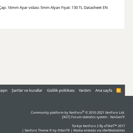
m Çap: 16mm Ayar vidası: 5mm Alyan Fiyat: 130 TL Datasheet EN
laşın
Şartlar ve kurallar
Gizlilik politikası
Yardım
Ana sayfa
R
S
S
®
Community platform by XenForo
© 2010-2021 XenForo Ltd.
[XGT] Forum statistics system
- XenGenTr
Türkçe XenForo 2
By eTiKeT™ 2017
|
Xenforo Theme
© by ©XenTR
|
Media embeds via s9e/MediaSites