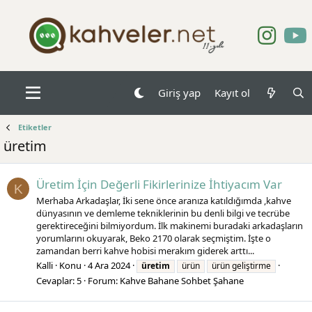
Giriş yap
Kayıt ol
Etiketler
üretim
Üretim İçin Değerli Fikirlerinize İhtiyacım Var
K
Merhaba Arkadaşlar, İki sene önce aranıza katıldığımda ,kahve
dünyasının ve demleme tekniklerinin bu denli bilgi ve tecrübe
gerektireceğini bilmiyordum. İlk makinemi buradaki arkadaşların
yorumlarını okuyarak, Beko 2170 olarak seçmiştim. İşte o
zamandan berri kahve hobisi merakım giderek arttı...
Kalli
Konu
4 Ara 2024
üretim
ürün
ürün geliştirme
Cevaplar: 5
Forum:
Kahve Bahane Sohbet Şahane