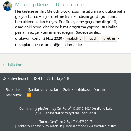
Melodrip Benzeri Ürün Imalatı
Herkese selamlar; Melodrip çok hoşuma gitti ama oldukça pahalı
geliyor bana. Haliyle üretme fikri, kendisini gördüğüm andan
beri aklımda olan bir şey. Bugün eyleme geçişimin ilk günü,
aşağıdaki resmi çizdim ve biraz araştırma yaptım. 303 kalite
paslanmaz çelikten imal edeceğim. Sadece su ile...
uralavci
Konu
2 Haz 2020
melodrip
muadili
üretim
Cevaplar: 21
Forum:
Diğer Ekipmanlar
Etiketler
Kahveler.net - LIGHT
Türkçe (TR)
Bize ulaşın
Şartlar ve kurallar
Gizlilik politikası
Yardım
Ana sayfa
R
S
S
®
Community platform by XenForo
© 2010-2021 XenForo Ltd.
[XGT] Forum statistics system
- XenGenTr
Türkçe XenForo 2
By eTiKeT™ 2017
|
Xenforo Theme
© by ©XenTR
|
Media embeds via s9e/MediaSites