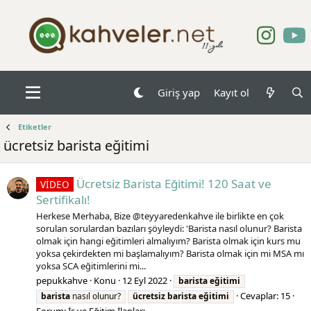
Giriş yap
Kayıt ol
Etiketler
ücretsiz barista eğitimi
Ücretsiz Barista Eğitimi! 120 Saat ve
VİDEO
Sertifikalı!
Herkese Merhaba, Bize @teyyaredenkahve ile birlikte en çok
sorulan sorulardan bazıları şöyleydi: 'Barista nasıl olunur? Barista
olmak için hangi eğitimleri almalıyım? Barista olmak için kurs mu
yoksa çekirdekten mi başlamalıyım? Barista olmak için mi MSA mı
yoksa SCA eğitimlerini mi...
pepukkahve
Konu
12 Eyl 2022
barista
eğitimi
Cevaplar: 15
barista
nasıl olunur?
ücretsiz
barista
eğitimi