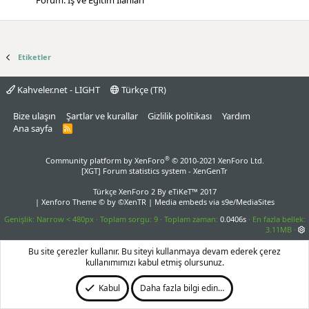
Forum:
İş ve Eğitim İlanları
Etiketler
Kahveler.net - LIGHT
Türkçe (TR)
Bize ulaşın
Şartlar ve kurallar
Gizlilik politikası
Yardım
Ana sayfa
R
S
S
®
Community platform by XenForo
© 2010-2021 XenForo Ltd.
[XGT] Forum statistics system
- XenGenTr
Türkçe XenForo 2
By eTiKeT™ 2017
|
Xenforo Theme
© by ©XenTR
|
Media embeds via s9e/MediaSites
Genişlik
Toplam sorgu
9
Toplam zaman
0.0406s
En fazla bellek
3.11MB
Bu site çerezler kullanır. Bu siteyi kullanmaya devam ederek çerez
kullanımımızı kabul etmiş olursunuz.
Kabul
Daha fazla bilgi edin…