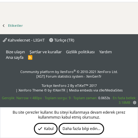
Etiketler
Kahveler.net - LIGHT
Türkçe (TR)
Bize ulaşın
Şartlar ve kurallar
Gizlilik politikası
Yardım
Ana sayfa
R
S
S
®
Community platform by XenForo
© 2010-2021 XenForo Ltd.
[XGT] Forum statistics system
- XenGenTr
Türkçe XenForo 2
By eTiKeT™ 2017
|
Xenforo Theme
© by ©XenTR
|
Media embeds via s9e/MediaSites
Genişlik
Toplam sorgu
9
Toplam zaman
0.0653s
En fazla bellek
3.18MB
Bu site çerezler kullanır. Bu siteyi kullanmaya devam ederek çerez
kullanımımızı kabul etmiş olursunuz.
Kabul
Daha fazla bilgi edin…