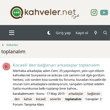
Giriş yap
Kayıt ol
Etiketler
toplanalım
Kocaeli' den bağlanan arkadaşlar toplanalım
K
Merhaba arkadaşlar, adım Cem, 25 yaşındayım, yenı uye oldum
kahveler.net bunyesıne ve acıkcası cok samımı cok ılgılı gordum
herkesı, cok ısındım kısa surede bu foruma, buradan Kocaelin'de
oturan tüm arkadaşlara seslenıyorum, tanışalım sohbet edelım
hatta mumkunse belkı toplanıp bırer kahve...
karakalemcem
Konu
17 May 2015
arkadaşlar
bağlanan
Cevaplar: 2
den
kahve
kocaeli
severler
toplanalım
Forum:
Tanışma Alanı