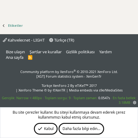
Etiketler
Kahveler.net - LIGHT
Türkçe (TR)
Bize ulaşın
Şartlar ve kurallar
Gizlilik politikası
Yardım
Ana sayfa
R
S
S
®
Community platform by XenForo
© 2010-2021 XenForo Ltd.
[XGT] Forum statistics system
- XenGenTr
Türkçe XenForo 2
By eTiKeT™ 2017
|
Xenforo Theme
© by ©XenTR
|
Media embeds via s9e/MediaSites
Genişlik
Toplam sorgu
9
Toplam zaman
0.0547s
En fazla bellek
3.18MB
Bu site çerezler kullanır. Bu siteyi kullanmaya devam ederek çerez
kullanımımızı kabul etmiş olursunuz.
Kabul
Daha fazla bilgi edin…