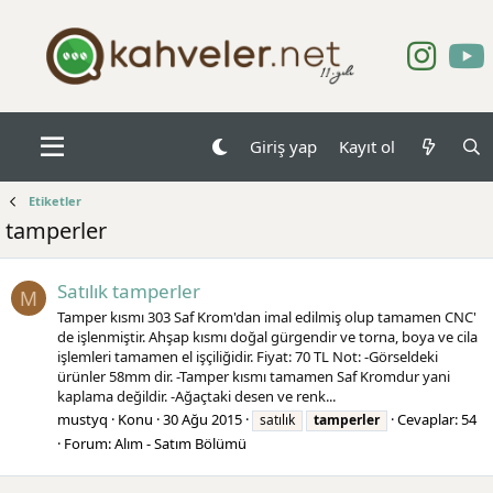
Giriş yap
Kayıt ol
Etiketler
tamperler
Satılık tamperler
M
Tamper kısmı 303 Saf Krom'dan imal edilmiş olup tamamen CNC'
de işlenmiştir. Ahşap kısmı doğal gürgendir ve torna, boya ve cila
işlemleri tamamen el işçiliğidir. Fiyat: 70 TL Not: -Görseldeki
ürünler 58mm dir. -Tamper kısmı tamamen Saf Kromdur yani
kaplama değildir. -Ağaçtaki desen ve renk...
mustyq
Konu
30 Ağu 2015
Cevaplar: 54
satılık
tamperler
Forum:
Alım - Satım Bölümü