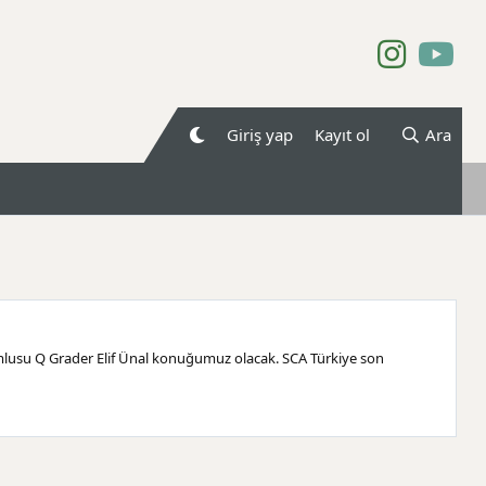
Giriş yap
Kayıt ol
Ara
mlusu Q Grader Elif Ünal konuğumuz olacak. SCA Türkiye son