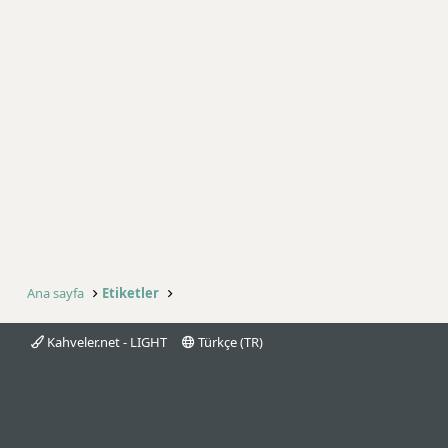
Ana sayfa
Etiketler
Kahveler.net - LIGHT
Türkçe (TR)