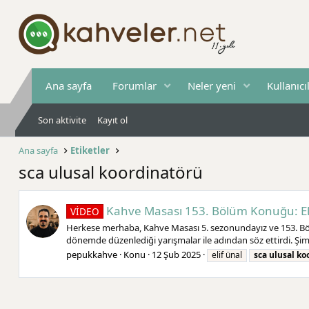
Ana sayfa
Forumlar
Neler yeni
Kullanıcı
Son aktivite
Kayıt ol
Ana sayfa
Etiketler
sca ulusal koordinatörü
Kahve Masası 153. Bölüm Konuğu: El
VİDEO
Herkese merhaba, Kahve Masası 5. sezonundayız ve 153. Böl
dönemde düzenlediği yarışmalar ile adından söz ettirdi. Şim
pepukkahve
Konu
12 Şub 2025
elif ünal
sca
ulusal
ko