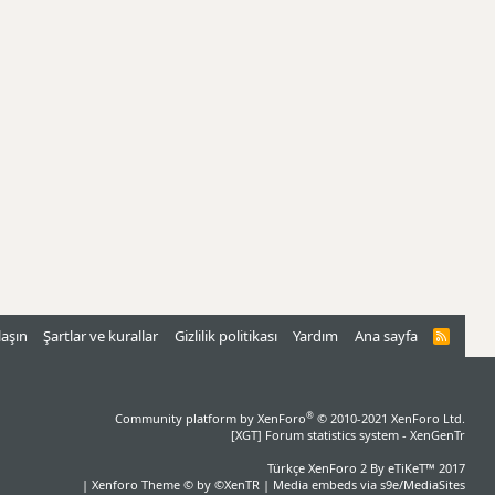
laşın
Şartlar ve kurallar
Gizlilik politikası
Yardım
Ana sayfa
R
S
S
®
Community platform by XenForo
© 2010-2021 XenForo Ltd.
[XGT] Forum statistics system
- XenGenTr
Türkçe XenForo 2
By eTiKeT™ 2017
|
Xenforo Theme
© by ©XenTR
|
Media embeds via s9e/MediaSites