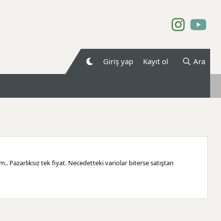
Giriş yap
Kayıt ol
Ara
. Pazarlıksız tek fiyat. Necedetteki variolar biterse satıştan