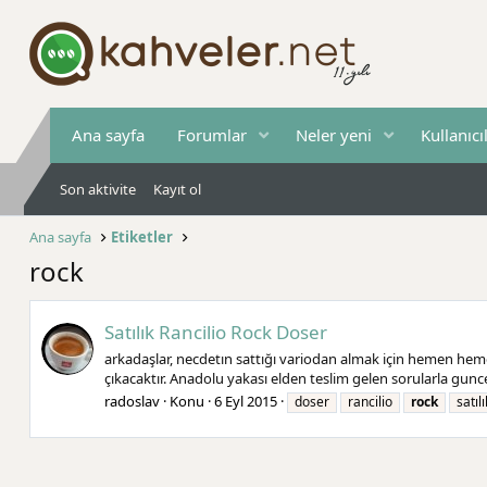
Ana sayfa
Forumlar
Neler yeni
Kullanıcı
Son aktivite
Kayıt ol
Ana sayfa
Etiketler
rock
Satılık Rancilio Rock Doser
arkadaşlar, necdetın sattığı variodan almak için hemen hemen 
çıkacaktır. Anadolu yakası elden teslim gelen sorularla gunce
radoslav
Konu
6 Eyl 2015
doser
rancilio
rock
satılı