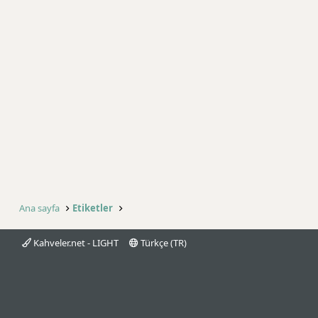
Ana sayfa
Etiketler
Kahveler.net - LIGHT
Türkçe (TR)