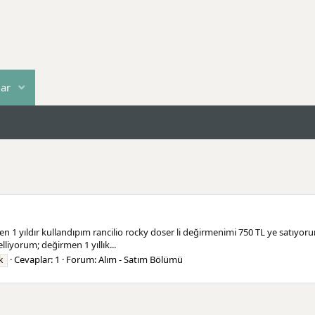
lar
1 yıldır kullandıpım rancilio rocky doser li değirmenimi 750 TL ye satıyorum.
lliyorum; değirmen 1 yıllık...
Cevaplar: 1
Forum:
Alım - Satım Bölümü
k