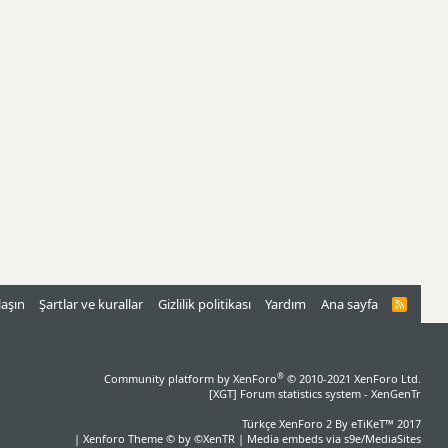
laşın
Şartlar ve kurallar
Gizlilik politikası
Yardım
Ana sayfa
R
S
S
®
Community platform by XenForo
© 2010-2021 XenForo Ltd.
[XGT] Forum statistics system
- XenGenTr
Türkçe XenForo 2
By eTiKeT™ 2017
|
Xenforo Theme
© by ©XenTR
|
Media embeds via s9e/MediaSites