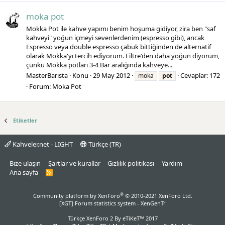
moka pot
Mokka Pot ile kahve yapımı benim hoşuma gidiyor, zira ben "saf
kahveyi" yoğun içmeyi sevenlerdenim (espresso gibi), ancak
Espresso veya double espresso çabuk bittiğinden de alternatif
olarak Mokka'yı tercih ediyorum. Filtre'den daha yoğun diyorum,
çünkü Mokka potları 3-4 Bar aralığında kahveye...
MasterBarista
Konu
29 May 2012
Cevaplar: 172
moka
pot
Forum:
Moka Pot
Etiketler
Kahveler.net - LIGHT
Türkçe (TR)
Bize ulaşın
Şartlar ve kurallar
Gizlilik politikası
Yardım
Ana sayfa
R
S
S
®
Community platform by XenForo
© 2010-2021 XenForo Ltd.
[XGT] Forum statistics system
- XenGenTr
Türkçe XenForo 2
By eTiKeT™ 2017