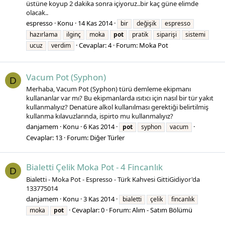
üstüne koyup 2 dakika sonra içiyoruz..bir kaç güne elimde
olacak..
espresso
Konu
14 Kas 2014
bir
değişik
espresso
hazırlama
ilginç
moka
pot
pratik
siparişi
sistemi
Cevaplar: 4
Forum:
Moka Pot
ucuz
verdim
Vacum Pot (Syphon)
D
Merhaba, Vacum Pot (Syphon) türü demleme ekipmanı
kullananlar var mı? Bu ekipmanlarda ısıtıcı için nasıl bir tür yakıt
kullanmalıyız? Denatüre alkol kullanılması gerektiği belirtilmiş
kullanma kılavuzlarında, ispirto mu kullanmalıyız?
danjamem
Konu
6 Kas 2014
pot
syphon
vacum
Cevaplar: 13
Forum:
Diğer Türler
Bialetti Çelik Moka Pot - 4 Fincanlık
D
Bialetti - Moka Pot - Espresso - Türk Kahvesi GittiGidiyor'da
133775014
danjamem
Konu
3 Kas 2014
bialetti
çelik
fincanlık
Cevaplar: 0
Forum:
Alım - Satım Bölümü
moka
pot