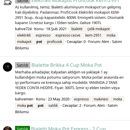
Elektrikli Mokapot Proficook Kem-2951
Satıldı
Az kullanılmış, temiz. Bialetti aluminyum mokapot'un gelişmiş
hali diyebiliriz. Paslanmaz. ProfiCook Elektrikli mokapot KEM-
2951 3cup.. 6cup kapasitelidir. 400W. Emniyetli sistem. Otomatik
kapanır Ücretsiz kargo / Elden teslim. Gebze 190TL
kahve724
Konu
18 Şub 2021
bialetti
çelik mokapot
elektrikli
espresso
espresso cezve
kem-2951
moka
Cevaplar: 0
Forum:
Alım - Satım
mokapot
pot
proficook
Bölümü
Bialette Brikka 4 Cup Moka Pot
Satıldı
Merhaba arkadaşlar, italyadan aldığım ve yaklaşık 1 ay
kullandığım moka potumu satıyorum. Moka potlar arasında en
iyi performans ve kremaya sahip modeldir. YANINDA 2 TANE
YEDEK CONTA HEDİYE. Fiyat: 300TL İzmir içi elden teslim veya
kargo.
kahvemen
Konu
23 May 2020
espresso
makinesi
moka
Cevaplar: 2
Forum:
Alım - Satım
moka
pot
pot
satılık
Bölümü
Bialetti Moka Pot Express - 2 Cup
Satılık