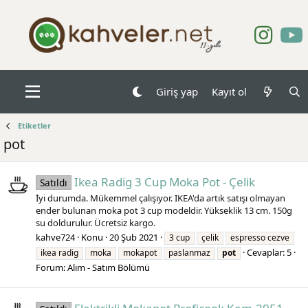
Giriş yap
Kayıt ol
Etiketler
pot
Ikea Radig 3 Cup Moka Pot - Çelik
Satıldı
İyi durumda. Mükemmel çalışıyor. IKEA'da artık satışı olmayan
ender bulunan moka pot 3 cup modeldir. Yükseklik 13 cm. 150g
su doldurulur. Ücretsiz kargo.
kahve724
Konu
20 Şub 2021
3 cup
çelik
espresso cezve
Cevaplar: 5
ikea radig
moka
mokapot
paslanmaz
pot
Forum:
Alım - Satım Bölümü