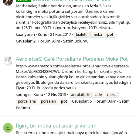
Merhabalar, 2 yıldır bende olan, ancak en fazla 2-3 kez
kullandığım moka potumu satıyorum. Üzerinde kısmen
oksitlenmeler ve küçük çizikler var, ancak sadece kozmetik
sıkıntılar. Fotoğraflardan detaylıca inceleyebilirsiniz. Sıfır fiyatı şu
an 125 TL, ben 90 TL istiyorum. İsteyene 10 TL ekstra...
kaanyaren
Konu
21 Kas 2017
bialetti
moka
pot
Cevaplar: 2
Forum:
Alım - Satım Bölümü
Aerolatte® Café Porcellana Porselen Moka Pot
http://www.amazon.com/Aerolatte-Porcellana-Stove-Espresso-
Maker/dp/B00428M7WU Ürünün herhangi bir sıkıntısı yok.
Bazen kahvenin yukarı çıktığı kolun alt kısmından kahve damlası
gelebiliyor. İlk aldığımda da vardı,bir sıkıntı yaratmıyor. İstediğim
Fiyat: 70 TL Bu arada porlex satılık...
spongio
Konu
12 Nis 2015
aerolatte®
cafe
moka
Cevaplar: 6
Forum:
Alım - Satım
porcellana
porselen
pot
Bölümü
İlginç bir moka pot siparişi verdim
E
Bu sistem cok hosuma gitti..makinaya gerek kalmadı :))ocağın