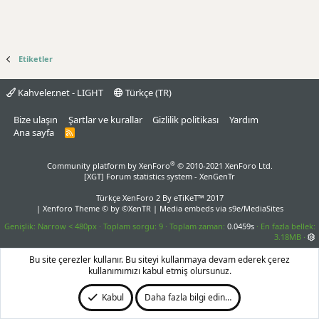
Etiketler
Kahveler.net - LIGHT
Türkçe (TR)
Bize ulaşın
Şartlar ve kurallar
Gizlilik politikası
Yardım
Ana sayfa
R
S
S
®
Community platform by XenForo
© 2010-2021 XenForo Ltd.
[XGT] Forum statistics system
- XenGenTr
Türkçe XenForo 2
By eTiKeT™ 2017
|
Xenforo Theme
© by ©XenTR
|
Media embeds via s9e/MediaSites
Genişlik
Toplam sorgu
9
Toplam zaman
0.0459s
En fazla bellek
3.18MB
Bu site çerezler kullanır. Bu siteyi kullanmaya devam ederek çerez
kullanımımızı kabul etmiş olursunuz.
Kabul
Daha fazla bilgi edin…