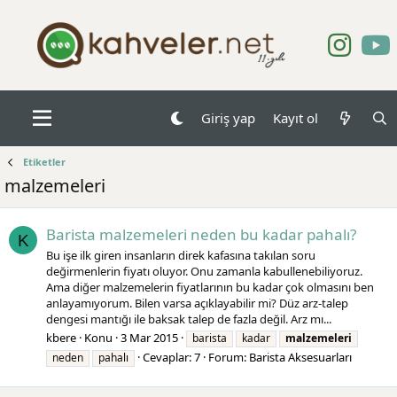
Giriş yap
Kayıt ol
Etiketler
malzemeleri
Barista malzemeleri neden bu kadar pahalı?
K
Bu işe ilk giren insanların direk kafasına takılan soru
değirmenlerin fiyatı oluyor. Onu zamanla kabullenebiliyoruz.
Ama diğer malzemelerin fiyatlarının bu kadar çok olmasını ben
anlayamıyorum. Bilen varsa açıklayabilir mi? Düz arz-talep
dengesi mantığı ile baksak talep de fazla değil. Arz mı...
kbere
Konu
3 Mar 2015
barista
kadar
malzemeleri
Cevaplar: 7
Forum:
Barista Aksesuarları
neden
pahalı