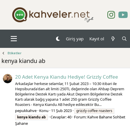
Giriş yap
Kayıt ol
Etiketler
kenya kiandu ab
20 Adet Kenya Kiandu Hediye! Grizzly Coffee
Arkadaşlar herkese selamlar, 11 Şubat 2023 – 10:30 itibari ile
Hepsiburada'dan alt limiti 250TL değerinde olan Ahbap Deprem
Bölgelerine Destek Kartı yada Akut Deprem Bölgelerine Destek
Kartı alarak bağış yapana 1 adet 250 gram Grizzly Coffee
Roasters - Kenya Kiandu AB hediye edilecektir Bu...
pepukkahve
Konu
11 Şub 2023
grizzly coffee roasters
Cevaplar: 40
Forum:
Kahve Bahane Sohbet
kenya
kiandu
ab
Şahane