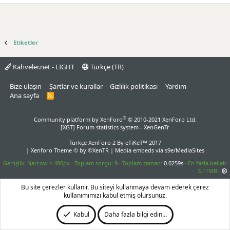
Etiketler
Kahveler.net - LIGHT
Türkçe (TR)
Bize ulaşın
Şartlar ve kurallar
Gizlilik politikası
Yardım
Ana sayfa
R
S
S
®
Community platform by XenForo
© 2010-2021 XenForo Ltd.
[XGT] Forum statistics system
- XenGenTr
Türkçe XenForo 2
By eTiKeT™ 2017
|
Xenforo Theme
© by ©XenTR
|
Media embeds via s9e/MediaSites
Genişlik
Toplam sorgu
9
Toplam zaman
0.0259s
En fazla bellek
3.11MB
Bu site çerezler kullanır. Bu siteyi kullanmaya devam ederek çerez
kullanımımızı kabul etmiş olursunuz.
Kabul
Daha fazla bilgi edin…