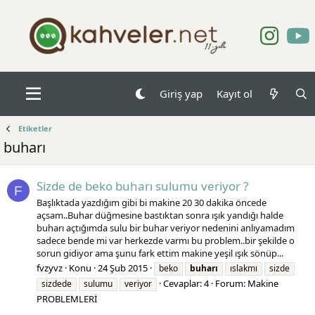
Giriş yap
Kayıt ol
Etiketler
buharı
Sizde de beko buharı sulumu veriyor ?
F
Başlıktada yazdığım gibi bi makine 20 30 dakika öncede
açsam..Buhar düğmesine bastıktan sonra ışık yandığı halde
buharı açtığımda sulu bir buhar veriyor nedenini anlıyamadım
sadece bende mi var herkezde varmı bu problem..bir şekilde o
sorun gidiyor ama şunu fark ettim makine yeşil ışık sönüp...
fvzyvz
Konu
24 Şub 2015
beko
buharı
ıslakmı
sizde
Cevaplar: 4
Forum:
Makine
sizdede
sulumu
veriyor
PROBLEMLERİ