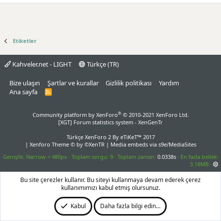
Etiketler
Kahveler.net - LIGHT
Türkçe (TR)
Bize ulaşın
Şartlar ve kurallar
Gizlilik politikası
Yardım
Ana sayfa
R
S
S
®
Community platform by XenForo
© 2010-2021 XenForo Ltd.
[XGT] Forum statistics system
- XenGenTr
Türkçe XenForo 2
By eTiKeT™ 2017
|
Xenforo Theme
© by ©XenTR
|
Media embeds via s9e/MediaSites
Genişlik
Toplam sorgu
9
Toplam zaman
0.0338s
En fazla bellek
3.18MB
Bu site çerezler kullanır. Bu siteyi kullanmaya devam ederek çerez
kullanımımızı kabul etmiş olursunuz.
Kabul
Daha fazla bilgi edin…