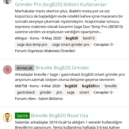
Grinder Pro (bcg820) Ikilisini Kullananlar
Merhabalar Hario skerton plus, Bialetti moka pot ve süt
köpürtücü ile başladığım evde nitelikli kahve içme maceramı bir
sonraki seviyeye çıkarmak niyetindeyim. Araştırmalar sonucu
espresso makinesi olarak kararımı Sage Duo Temp Pro (BES810)
üzerine verdim ve enplustan verdiğim siparişimin...
etkigur
Konu
9 May 2020
bcg820
bes810
Cevaplar: 0
sage duo temp pro
sage smart grinder pro
Forum:
Espresso Makinesi Önerileri
Breville Bsg820 Grinder
Alınacak
6
Arkadaşlar breville / Sage / gastroback bcg820 smart grinder pro
arıyorum.satmak isteyen olursa iletişime geçerse sevinirim
668758
Konu
4 Mar 2020
bcg820
bcg820
bss
breville
Cevaplar: 0
gastroback
grinder
pro
sage
smart
Forum:
Alım - Satım Bölümü
Breville Bcg820 Bssxl Usa
Satılık
Selamlar arkadaşlar 2019 Ocak'ta aldığım 1 senedir kullandığım
Breville'mi satıyorum. Temiz kullanılmış haftada 5-6 kez kahve