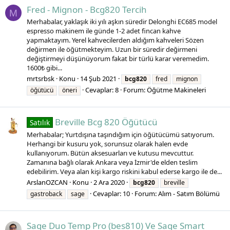
Fred - Mignon - Bcg820 Tercih
M
Merhabalar, yaklaşık iki yılı aşkın süredir Delonghi EC685 model
espresso makinem ile günde 1-2 adet fincan kahve
yapmaktayım. Yerel kahvecilerden aldığım kahveleri Sözen
değirmen ile öğütmekteyim. Uzun bir süredir değirmeni
değiştirmeyi düşünüyorum fakat bir türlü karar veremedim.
1600₺ gibi...
mrtsrbsk
Konu
14 Şub 2021
bcg820
fred
mignon
Cevaplar: 8
Forum:
Öğütme Makineleri
öğütücü
öneri
Breville Bcg 820 Öğütücü
Satılık
Merhabalar; Yurtdışına taşındığım için öğütücümü satıyorum.
Herhangi bir kusuru yok, sorunsuz olarak halen evde
kullanıyorum. Bütün aksesuarları ve kutusu mevcuttur.
Zamanına bağlı olarak Ankara veya İzmir'de elden teslim
edebilirim. Veya alan kişi kargo riskini kabul ederse kargo ile de...
ArslanOZCAN
Konu
2 Ara 2020
bcg820
breville
Cevaplar: 10
Forum:
Alım - Satım Bölümü
gastroback
sage
Sage Duo Temp Pro (bes810) Ve Sage Smart