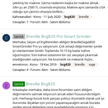
çekilmiş bir makine. Satma nedenim başka bir makine almak.
Sıfırı şu an 2500 TL civarında enplusta. Makine aynı zamanda USA
olduğu için çevirici cihazıyla birlikte...
kahveanalisti
Konu
11 Şub 2020
bcg820
breville
Cevaplar: 7
Forum:
Alım - Satım Bölümü
Breville Bcg820 Pro Smart Grinder
Satıldı
E
Merhaba, Geçen yıl İngiltere'den aldığım Breville(Sage)820
SmartGrinder Pro yu satıyorum. Çok amaçlı değirmenler içinde
iyi olanlarından biridir. Toplamda 10-15 kg kadar kahve
öğütmüştür. Tüm kahve sistemimi bir üst seviyeye çıkarmak
istediğimden satıyorum. Ne kozmetik ne mekanik hiçbir...
emretoros
Konu
19 Kas 2019
bcg820
breville
sage
Cevaplar: 4
Forum:
Alım - Satım Bölümü
Breville Bcg820
Satılık
Z
Arkadaşlar merhaba, daha önce forumdan satın aldığım
değirmenimi satmak istiyorum ancak ederi hususunda bilgim
yok. Herhangi bozuk kırık parçası yoktur. Kozmetik olarak çok iyi
durumda. Bıçakları için yorum yapamayacağım ancak burada
verilen emsal değerlere göre ayarladığımda espresso için...