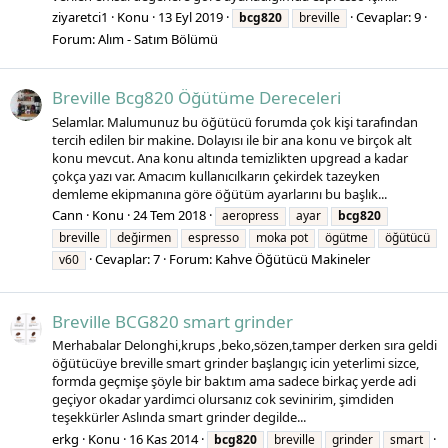
ziyaretci1
Konu
13 Eyl 2019
Cevaplar: 9
bcg820
breville
Forum:
Alım - Satım Bölümü
Breville Bcg820 Öğütüme Dereceleri
Selamlar. Malumunuz bu öğütücü forumda çok kişi tarafından
tercih edilen bir makine. Dolayısı ile bir ana konu ve birçok alt
konu mevcut. Ana konu altında temizlikten upgread a kadar
çokça yazı var. Amacım kullanıcılkarın çekirdek tazeyken
demleme ekipmanına göre öğütüm ayarlarını bu başlık...
Cann
Konu
24 Tem 2018
aeropress
ayar
bcg820
breville
değirmen
espresso
moka pot
ögütme
öğütücü
Cevaplar: 7
Forum:
Kahve Öğütücü Makineler
v60
Breville BCG820 smart grinder
Merhabalar Delonghi,krups ,beko,sözen,tamper derken sıra geldi
öğütücüye breville smart grinder başlangıç icin yeterlimi sizce,
formda geçmişe şöyle bir baktım ama sadece birkaç yerde adi
geçiyor okadar yardimci olursanız cok sevinirim, şimdiden
teşekkürler Aslında smart grinder degilde...
erkg
Konu
16 Kas 2014
bcg820
breville
grinder
smart