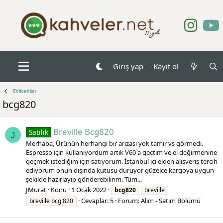
Giriş yap
Kayıt ol
Etiketler
bcg820
Breville Bcg820
Satılık
J
Merhaba, Ürünün herhangi bir arızası yok tamir vs görmedi.
Espresso için kullanıyordum artık V60 a geçtim ve el değirmenine
geçmek istediğim için satıyorum. İstanbul içi elden alışveriş tercih
ediyorum onun dışında kutusu duruyor güzelce kargoya uygun
şekilde hazırlayıp gönderebilirim. Tüm...
JMurat
Konu
1 Ocak 2022
bcg820
breville
Cevaplar: 5
Forum:
Alım - Satım Bölümü
breville bcg 820