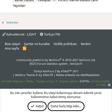
Cevaplar: 17
Forum:
Kahve Masası Canlı
kahve masası
Yayınları
Etiketler
Kahveler.net - LIGHT
Türkçe (TR)
Bize ulaşın
Şartlar ve kurallar
Gizlilik politikası
Yardım
Ana sayfa
R
S
S
®
Community platform by XenForo
© 2010-2021 XenForo Ltd.
[XGT] Forum statistics system
- XenGenTr
Türkçe XenForo 2
By eTiKeT™ 2017
|
Xenforo Theme
© by ©XenTR
|
Media embeds via s9e/MediaSites
Genişlik
Toplam sorgu
9
Toplam zaman
0.0775s
En fazla bellek
3.11MB
Bu site çerezler kullanır. Bu siteyi kullanmaya devam ederek çerez
kullanımımızı kabul etmiş olursunuz.
Kabul
Daha fazla bilgi edin…