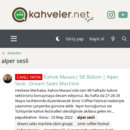
Giriş yap
Kayıt ol
Etiketler
alper sesli
Kahve Masası| 98.Bölüm | Alper
CANLI YAYIN
Sesli - Dream Sales Machine
Herkese Merhaba, Kahve Masası'nda tam 98 haftadır kahve
sektörünü konuşmaya devam ediyoruz. Bu hafta da 27-28-29
Mayıs tarihlerinde düzenlenecek İzmir Coffee Festival nedeniyle
yayınımızı çarşamba gününe aldık. Yayın konuğumuz ise
Türkiye'de kahve festivalleri dendiğinde akıllara gelen en...
pepukkahve
Konu
23 May 2022
alper
sesli
dream sales machine (dsm group)
i̇zmir coffee festival