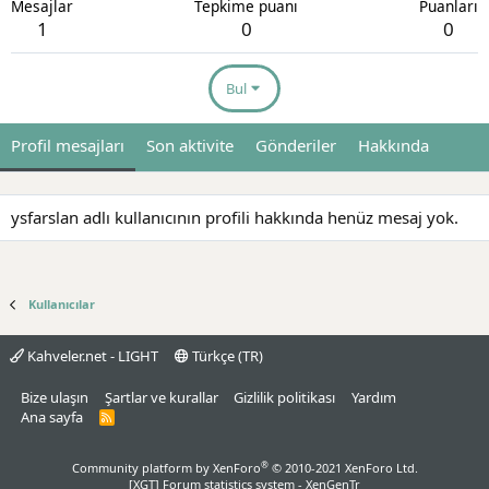
Mesajlar
Tepkime puanı
Puanları
1
0
0
Bul
Profil mesajları
Son aktivite
Gönderiler
Hakkında
ysfarslan adlı kullanıcının profili hakkında henüz mesaj yok.
Kullanıcılar
Kahveler.net - LIGHT
Türkçe (TR)
Bize ulaşın
Şartlar ve kurallar
Gizlilik politikası
Yardım
Ana sayfa
R
S
S
®
Community platform by XenForo
© 2010-2021 XenForo Ltd.
[XGT] Forum statistics system
- XenGenTr