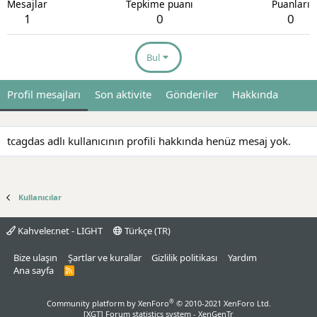
Mesajlar
Tepkime puanı
Puanları
1
0
0
Bul
Profil mesajları
Son aktivite
Gönderiler
Hakkında
tcagdas adlı kullanıcının profili hakkında henüz mesaj yok.
Kullanıcılar
Kahveler.net - LIGHT
Türkçe (TR)
Bize ulaşın
Şartlar ve kurallar
Gizlilik politikası
Yardım
Ana sayfa
R
S
S
®
Community platform by XenForo
© 2010-2021 XenForo Ltd.
[XGT] Forum statistics system
- XenGenTr