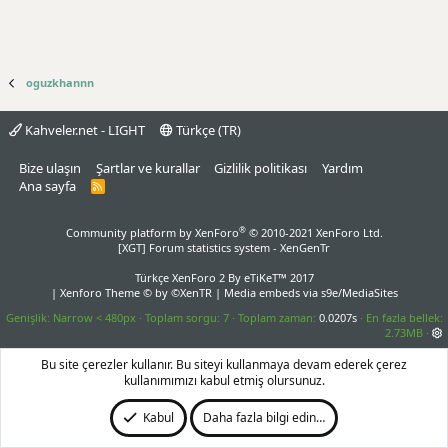
oguzkhannn
Kahveler.net - LIGHT
Türkçe (TR)
Bize ulaşın
Şartlar ve kurallar
Gizlilik politikası
Yardım
Ana sayfa
R
S
S
®
Community platform by XenForo
© 2010-2021 XenForo Ltd.
[XGT] Forum statistics system
- XenGenTr
Türkçe XenForo 2
By eTiKeT™ 2017
|
Xenforo Theme
© by ©XenTR
|
Media embeds via s9e/MediaSites
Genişlik
Toplam sorgu
7
Toplam zaman
0.0207s
En fazla bellek
2.73MB
Bu site çerezler kullanır. Bu siteyi kullanmaya devam ederek çerez
kullanımımızı kabul etmiş olursunuz.
Kabul
Daha fazla bilgi edin…