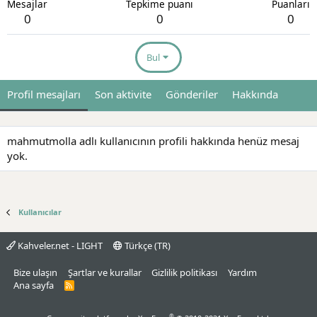
Mesajlar
Tepkime puanı
Puanları
0
0
0
Bul
Profil mesajları
Son aktivite
Gönderiler
Hakkında
mahmutmolla adlı kullanıcının profili hakkında henüz mesaj
yok.
Kullanıcılar
Kahveler.net - LIGHT
Türkçe (TR)
Bize ulaşın
Şartlar ve kurallar
Gizlilik politikası
Yardım
Ana sayfa
R
S
S
®