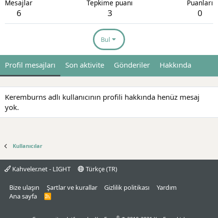
Mesajlar
Tepkime puanı
Puanları
6
3
0
Bul
Profil mesajları
Son aktivite
Gönderiler
Hakkında
Keremburns adlı kullanıcının profili hakkında henüz mesaj
yok.
Kullanıcılar
Kahveler.net - LIGHT
Türkçe (TR)
Bize ulaşın
Şartlar ve kurallar
Gizlilik politikası
Yardım
Ana sayfa
R
S
S
®