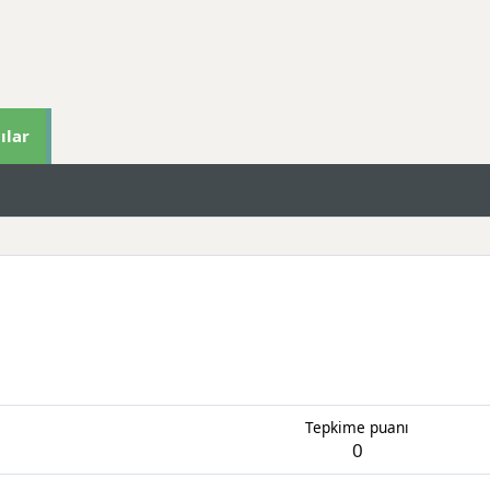
ılar
Tepkime puanı
0