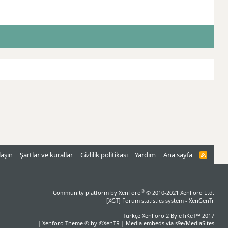
laşın
Şartlar ve kurallar
Gizlilik politikası
Yardım
Ana sayfa
R
S
S
®
Community platform by XenForo
© 2010-2021 XenForo Ltd.
[XGT] Forum statistics system
- XenGenTr
Türkçe XenForo 2
By eTiKeT™ 2017
|
Xenforo Theme
© by ©XenTR
|
Media embeds via s9e/MediaSites