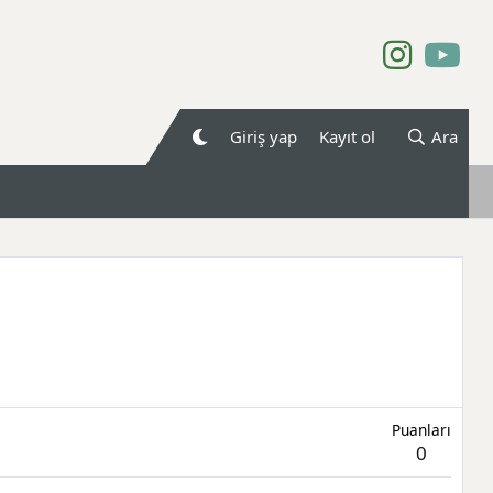
Giriş yap
Kayıt ol
Ara
Puanları
0