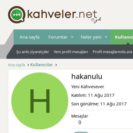
Ana sayfa
Forumlar
Neler yeni
Kullanıc
Şu anki ziyaretçiler
Yeni profil mesajları
Profil mesajlarında ara
Ana sayfa
Kullanıcılar
hakanulu
H
Yeni Kahvesever
Katılım
11 Ağu 2017
Son görülme
11 Ağu 2017
Mesajlar
0