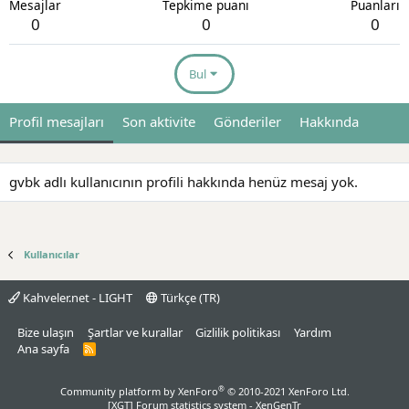
Mesajlar
Tepkime puanı
Puanları
0
0
0
Bul
Profil mesajları
Son aktivite
Gönderiler
Hakkında
gvbk adlı kullanıcının profili hakkında henüz mesaj yok.
Kullanıcılar
Kahveler.net - LIGHT
Türkçe (TR)
Bize ulaşın
Şartlar ve kurallar
Gizlilik politikası
Yardım
Ana sayfa
R
S
S
®
Community platform by XenForo
© 2010-2021 XenForo Ltd.
[XGT] Forum statistics system
- XenGenTr