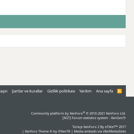
laşın
Şartlar ve kurallar
Gizlilik politikası
Yardım
Ana sayfa
R
S
S
®
Community platform by XenForo
© 2010-2021 XenForo Ltd.
[XGT] Forum statistics system
- XenGenTr
Türkçe XenForo 2
By eTiKeT™ 2017
|
Xenforo Theme
© by ©XenTR
|
Media embeds via s9e/MediaSites