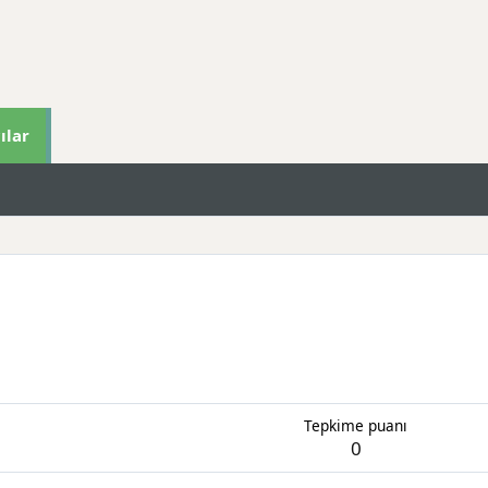
ılar
Tepkime puanı
0