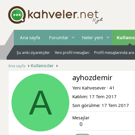
Ana sayfa
Forumlar
Neler yeni
Kullanıc
Şu anki ziyaretçiler
Yeni profil mesajları
Profil mesajlarında ara
Ana sayfa
Kullanıcılar
ayhozdemir
A
Yeni Kahvesever
·
41
Katılım
17 Tem 2017
Son görülme
17 Tem 2017
Mesajlar
0