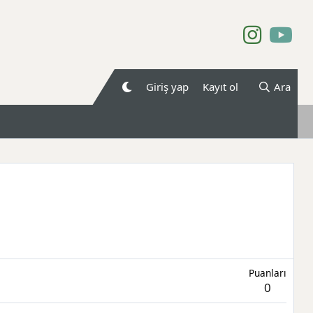
Giriş yap
Kayıt ol
Ara
Puanları
0