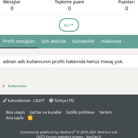
Mesajlar
Tepkime puanı
Puanları
0
0
0
Bul
Profil mesajları
Son aktivite
Gönderiler
Hakkında
adnan adlı kullanıcının profili hakkında henüz mesaj yok.
Kullanıcılar
Kahveler.net - LIGHT
Türkçe (TR)
Bize ulaşın
Şartlar ve kurallar
Gizlilik politikası
Yardım
Ana sayfa
R
S
S
®
Community platform by XenForo
© 2010-2021 XenForo Ltd.
[XGT] Forum statistics system
- XenGenTr