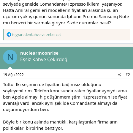
seviyede genelde Comandante/1zpresso ikilemi yaşanıyor.
Hatta Amiral gemileri modellerin fiyatları arasında şu an
uçurum yok iş günün sonunda Iphone Pro mu Samsung Note
mu benzeri bir sarmala giriyor. Sizde durumlar nasıl?
T
teyyaredenkahve
ve
zebercet
e
p
k
nuclearmoonrise
i
N
l
Eşsiz Kahve Çekirdeği
e
r
:
19 Ağu 2022
#2
Tuttu. İki seçimin de fiyattan bağımsız olduğunu
söyleyebilirim. Telefon konusunda zaten fiyatlar aynıydı ama
ben Apple almayı hiç düşünmemiştim. 1zpresso'nun ise fiyat
avantajı vardı ancak aynı şekilde Comandante almayı da
düşünmüyordum ben.
Böyle bir konu aslında mantıklı, karşılaştırılan firmaların
politikaları birbirine benziyor.