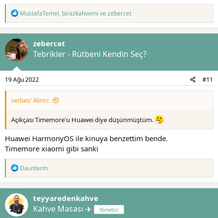
T
MustafaTemel
,
birazkahvemi
ve
zebercet
e
p
k
zebercet
i
l
Tebrikler - Rütbeni Kendin Seç?
e
r
:
19 Ağu 2022
#11
serbes' Alıntı:
Açıkçası Timemore'u Huawei diye düşünmüştüm.
Huawei HarmonyOS ile kinuya benzettim bende.
Timemore xiaomi gibi sanki
T
Daunterm
e
p
k
teyyaredenkahve
i
l
Kahve Masası ✈️
Yönetici
e