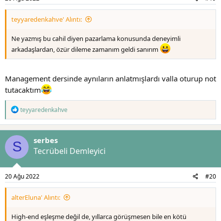
teyyaredenkahve' Alıntı:
Ne yazmış bu cahil diyen pazarlama konusunda deneyimli
arkadaşlardan, özür dileme zamanım geldi sanırım
Management dersinde aynıların anlatmışlardı valla oturup not
tutacaktım
T
teyyaredenkahve
e
p
k
serbes
i
S
l
Tecrübeli Demleyici
e
r
:
20 Ağu 2022
#20
alterEluna' Alıntı:
High-end eşleşme değil de, yıllarca görüşmesen bile en kötü