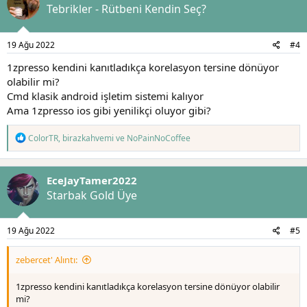
Tebrikler - Rütbeni Kendin Seç?
19 Ağu 2022
#4
1zpresso kendini kanıtladıkça korelasyon tersine dönüyor
olabilir mi?
Cmd klasik android işletim sistemi kalıyor
Ama 1zpresso ios gibi yenilikçi oluyor gibi?
T
ColorTR
,
birazkahvemi
ve
NoPainNoCoffee
e
p
k
EceJayTamer2022
i
l
Starbak Gold Üye
e
r
:
19 Ağu 2022
#5
zebercet' Alıntı:
1zpresso kendini kanıtladıkça korelasyon tersine dönüyor olabilir
mi?