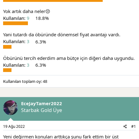
a
r
t
i
Yok artık daha neler😒
a
h
Kullanılan:
9
18.8%
n
i
Yani tutardı da öbüründe dönemsel fiyat avantajı vardı.
Kullanılan:
3
6.3%
Öbürünü tercih ederdim ama bütçe için diğeri daha uygundu.
Kullanılan:
3
6.3%
Kullanılan toplam oy
48
EceJayTamer2022
Starbak Gold Üye
19 Ağu 2022
#1
Yeni değirmen konuları arttıkça şunu fark ettim bir üst