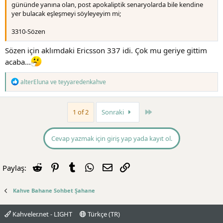
gününde yanına olan, post apokaliptik senaryolarda bile kendine
yer bulacak eşleşmeyi söyleyeyim mi;
3310-Sözen
Sözen için aklımdaki Ericsson 337 idi. Çok mu geriye gittim
acaba...
T
alterEluna
ve
teyyaredenkahve
e
p
k
Son
1 of 2
Sonraki
i
l
e
r
Cevap yazmak için giriş yap yada kayıt ol.
:
Reddit
Pinterest
Tumblr
WhatsApp
E-posta
Link
Paylaş:
Kahve Bahane Sohbet Şahane
Kahveler.net - LIGHT
Türkçe (TR)