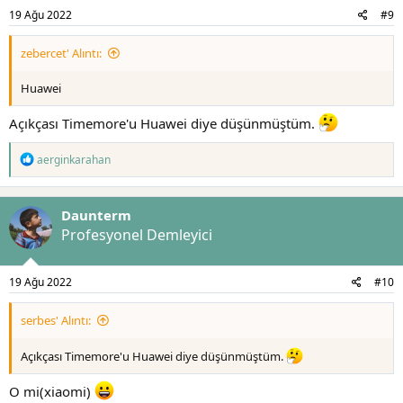
19 Ağu 2022
#9
zebercet' Alıntı:
Huawei
Açıkçası Timemore'u Huawei diye düşünmüştüm.
T
aerginkarahan
e
p
k
Daunterm
i
l
Profesyonel Demleyici
e
r
:
19 Ağu 2022
#10
serbes' Alıntı:
Açıkçası Timemore'u Huawei diye düşünmüştüm.
O mi(xiaomi)