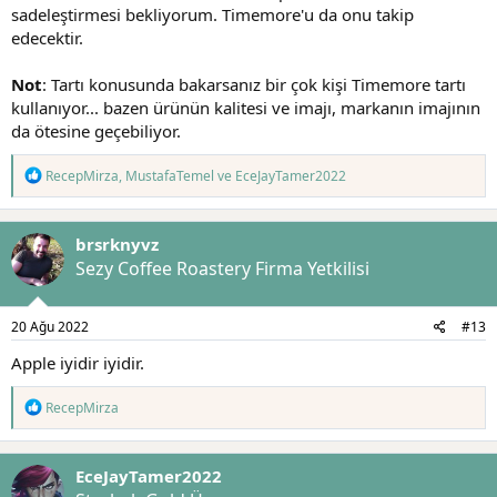
sadeleştirmesi bekliyorum. Timemore'u da onu takip
edecektir.
Not
: Tartı konusunda bakarsanız bir çok kişi Timemore tartı
kullanıyor... bazen ürünün kalitesi ve imajı, markanın imajının
da ötesine geçebiliyor.
T
RecepMirza
,
MustafaTemel
ve
EceJayTamer2022
e
p
k
brsrknyvz
i
l
Sezy Coffee Roastery Firma Yetkilisi
e
r
:
20 Ağu 2022
#13
Apple iyidir iyidir.
T
RecepMirza
e
p
k
EceJayTamer2022
i
l