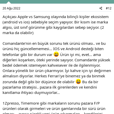
r
:
20 Ağu 2022
#12
Açıkçası Apple vs Samsung olayında bilinçli kişiler ekosistem
(android vs ios) sebebiyle seçim yapıyor. Bir kısım ise marka
algısı, üst sınıf görünme gibi kaygılardan sebep seçiyor. (2
marka da olabilir)
Comandante'nin en büyük sorunu tek ürünü olması.. ve bu
ürünü hiç güncellememesi... IOS ve Android desteği biten
telefonlar gibi bir durum var
Ürün iyi mi, evet... ama
diğerleri koşarken, öteki yerinde sayıyor. Comandante yüksek
bedel ödemek istemeyen kahvesever ile de ilgilenmiyor.
Onlara yönelik bir ürün çıkarmıyor. İyi kahve için iyi değirmen
almalısın diyorlar. Herkes Ferrari'ye binemez ya da binmek
zorunda değil gibi bir düşünce de olabilir
Bu da bir
pazarlama stratejisi.. pazara ilk girenlerden ve kendini
kanıtlama ihtiyacı duymuyorlar...
1Zpresso, Timemore gibi markaların sorunu pazara F/P
ürünleri olarak girmeleri ve ürün gamlarında bir sürü ürün
olması... ayrıca sürekli yeni ürün çıkarmaları... kendilerini