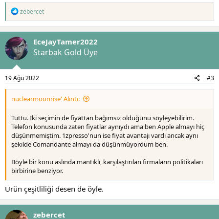
T
zebercet
e
p
k
EceJayTamer2022
i
l
Starbak Gold Üye
e
r
:
19 Ağu 2022
#3
nuclearmoonrise' Alıntı:
Tuttu. İki seçimin de fiyattan bağımsız olduğunu söyleyebilirim.
Telefon konusunda zaten fiyatlar aynıydı ama ben Apple almayı hiç
düşünmemiştim. 1zpresso'nun ise fiyat avantajı vardı ancak aynı
şekilde Comandante almayı da düşünmüyordum ben.
Böyle bir konu aslında mantıklı, karşılaştırılan firmaların politikaları
birbirine benziyor.
Ürün çeşitliliği desen de öyle.
zebercet