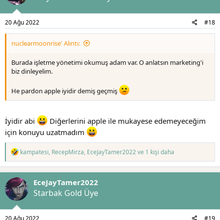
e
r
:
20 Ağu 2022
#18
nuclearmoonrise' Alıntı:
Burada işletme yönetimi okumuş adam var. O anlatsın marketing'i
biz dinleyelim.
He pardon apple iyidir demiş geçmiş
İyidir abi
Diğerlerini apple ile mukayese edemeyeceğim
için konuyu uzatmadım
T
kampatesi
,
RecepMirza
,
EceJayTamer2022
ve 1 kişi daha
e
p
k
EceJayTamer2022
i
l
Starbak Gold Üye
e
r
:
20 Ağu 2022
#19