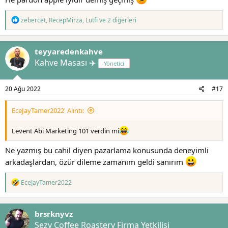
T
zebercet
,
RecepMirza
,
Lutfi
ve 2 diğerleri
e
p
k
teyyaredenkahve
i
l
Kahve Masası ✈️
Yönetici
e
r
:
20 Ağu 2022
#17
EceJayTamer2022' Alıntı:
Levent Abi Marketing 101 verdin mi
Ne yazmış bu cahil diyen pazarlama konusunda deneyimli
arkadaşlardan, özür dileme zamanım geldi sanırım
T
EceJayTamer2022
e
p
k
brsrknyvz
i
l
Sezy Coffee Roastery Firma Yetkilisi