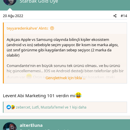
Starbak Gold Üye
e
r
:
20 Ağu 2022
#14
teyyaredenkahve' Alıntı:
Açıkçası Apple vs Samsung olayında bilinçli kişiler ekosistem
(android vs ios) sebebiyle seçim yapıyor. Bir kısım ise marka algısı,
üst sınıf görünme gibi kaygılardan sebep seçiyor. (2 marka da
olabilir)
Comandante'nin en büyük sorunu tek ürünü olması.. ve bu ürünü
hiç güncellememesi... IOS ve Android desteği biten telefonlar gibi bir
durum var
Ürün iyi mi, evet... ama diğerleri koşarken, öteki
Genişletmek için tıkla ...
yerinde sayıyor. Comandante yüksek bedel ödemek istemeyen
kahvesever ile de ilgilenmiyor. Onlara yönelik bir ürün çıkarmıyor. İyi
kahve için iyi değirmen almalısın diyorlar. Herkes Ferrari'ye binemez
Levent Abi Marketing 101 verdin mi
ya da binmek zorunda değil gibi bir düşünce de olabilir
Bu da
bir pazarlama stratejisi.. pazara ilk girenlerden ve kendini kanıtlama
T
zebercet
,
Lutfi
,
MustafaTemel
ve 1 kişi daha
ihtiyacı duymuyorlar...
e
p
1Zpresso, Timemore gibi markaların sorunu pazara F/P ürünleri
k
alterEluna
i
olarak girmeleri ve ürün gamlarında bir sürü ürün olması... ayrıca
l