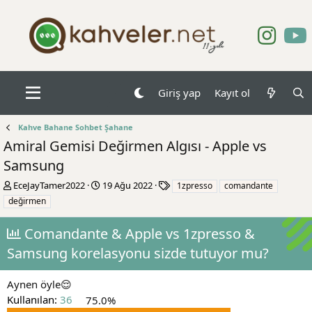
Giriş yap
Kayıt ol
Kahve Bahane Sohbet Şahane
Amiral Gemisi Değirmen Algısı - Apple vs
Samsung
K
B
E
EceJayTamer2022
19 Ağu 2022
1zpresso
comandante
o
a
t
değirmen
n
ş
i
b
l
k
Comandante & Apple vs 1zpresso &
u
a
e
y
n
t
Samsung korelasyonu sizde tutuyor mu?
u
g
l
b
ı
e
Aynen öyle😌
a
ç
r
ş
t
Kullanılan:
36
75.0%
l
a