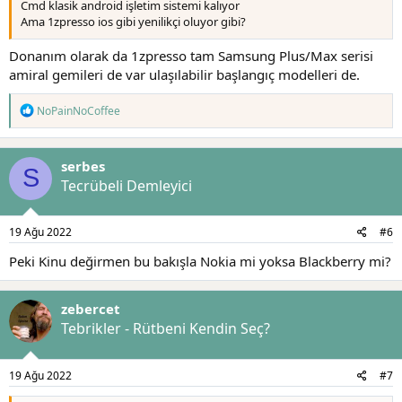
Cmd klasik android işletim sistemi kalıyor
Ama 1zpresso ios gibi yenilikçi oluyor gibi?
Donanım olarak da 1zpresso tam Samsung Plus/Max serisi
amiral gemileri de var ulaşılabilir başlangıç modelleri de.
T
NoPainNoCoffee
e
p
k
serbes
i
S
l
Tecrübeli Demleyici
e
r
:
19 Ağu 2022
#6
Peki Kinu değirmen bu bakışla Nokia mi yoksa Blackberry mi?
zebercet
Tebrikler - Rütbeni Kendin Seç?
19 Ağu 2022
#7