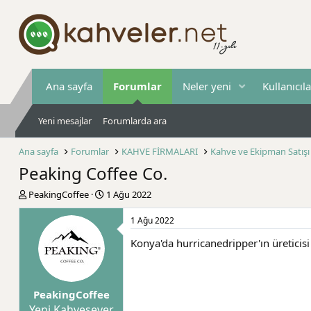
Ana sayfa
Forumlar
Neler yeni
Kullanıcıla
Yeni mesajlar
Forumlarda ara
Ana sayfa
Forumlar
KAHVE FİRMALARI
Kahve ve Ekipman Satışı
Peaking Coffee Co.
K
B
PeakingCoffee
1 Ağu 2022
o
a
n
ş
1 Ağu 2022
b
l
Konya'da hurricanedripper'ın üreticisi
u
a
y
n
u
g
b
ı
PeakingCoffee
a
ç
ş
t
Yeni Kahvesever