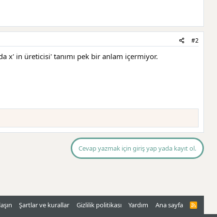
#2
da x' in üreticisi' tanımı pek bir anlam içermiyor.
Cevap yazmak için giriş yap yada kayıt ol.
laşın
Şartlar ve kurallar
Gizlilik politikası
Yardım
Ana sayfa
R
S