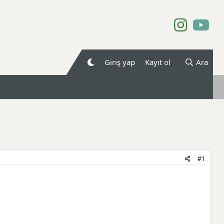
Giriş yap
Kayıt ol
Ara
#1