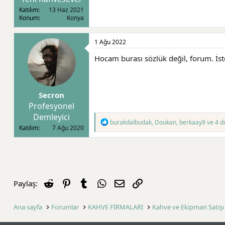
l
a
Katılım
13 Haz 2021
a
r
Konum
Konya
t
i
a
h
n
i
1 Ağu 2022
Hocam burası sözlük değil, forum. İster
Secron
Profesyonel
Demleyici
T
burakdalbudak
,
Doukan
,
berkaay9
ve 4 di
Katılım
7 Ağu 2020
e
p
k
i
l
e
r
Reddit
Pinterest
Tumblr
WhatsApp
E-posta
Link
Paylaş:
:
Ana sayfa
Forumlar
KAHVE FİRMALARI
Kahve ve Ekipman Satışı