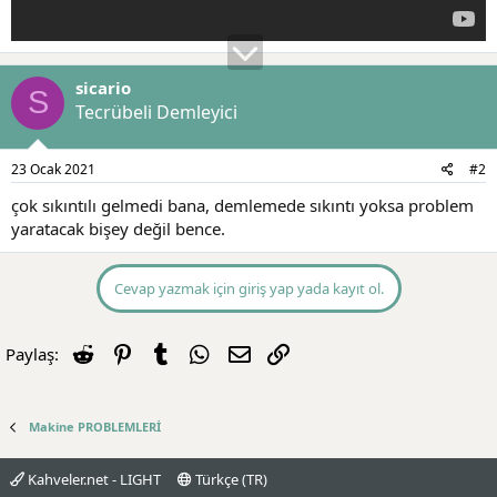
sicario
S
Tecrübeli Demleyici
23 Ocak 2021
#2
çok sıkıntılı gelmedi bana, demlemede sıkıntı yoksa problem
yaratacak bişey değil bence.
Cevap yazmak için giriş yap yada kayıt ol.
Reddit
Pinterest
Tumblr
WhatsApp
E-posta
Link
Paylaş:
Makine PROBLEMLERİ
Kahveler.net - LIGHT
Türkçe (TR)