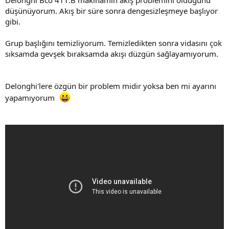
t
i
düşünüyorum. Akış bir süre sonra dengesizleşmeye başlıyor
a
h
gibi.
n
i
Grup başlığını temizliyorum. Temizledikten sonra vidasını çok
sıksamda gevşek bıraksamda akışı düzgün sağlayamıyorum.
Delonghi'lere özgün bir problem midir yoksa ben mi ayarını
yapamıyorum