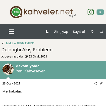
Giriş yap
Kayıt ol
Makine PROBLEMLERİ
Delonghi Akış Problemi
K
B
devamiyolda
23 Ocak 2021
o
a
n
ş
devamiyolda
b
l
Yeni Kahvesever
u
a
y
n
u
g
23 Ocak 2021
#1
b
ı
a
ç
Merhabalar,
ş
t
l
a
a
r
Delonghi Bco 411.B makinamın akış problemini olduğunu