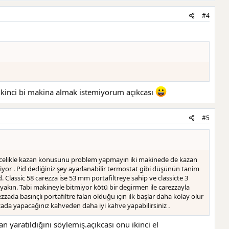
#4
ikinci bi makina almak istemiyorum açıkcası
#5
 öncelikle kazan konusunu problem yapmayın iki makinede de kazan
liyor . Pid dediğiniz şey ayarlanabilir termostat gibi düşünün tanim
. Classic 58 carezza ise 53 mm portafiltreye sahip ve classicte 3
yakın. Tabi makineyle bitmiyor kötü bir degirmen ile carezzayla
da basınçlı portafiltre falan olduğu için ilk başlar daha kolay olur
zada yapacağınız kahveden daha iyi kahve yapabilirsiniz .
yaratıldığını söylemiş.açıkcası onu ikinci el