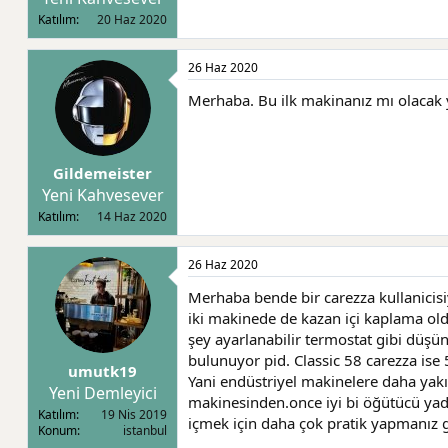
l
a
Katılım
20 Haz 2020
a
r
t
i
a
h
26 Haz 2020
n
i
Merhaba. Bu ilk makinanız mı olacak 
Gildemeister
Yeni Kahvesever
Katılım
14 Haz 2020
26 Haz 2020
Merhaba bende bir carezza kullanicis
iki makinede de kazan içi kaplama oldu
şey ayarlanabilir termostat gibi düşün
bulunuyor pid. Classic 58 carezza ise 
umutk19
Yani endüstriyel makinelere daha yakı
Yeni Demleyici
makinesinden.once iyi bi öğütücü yada 
Katılım
19 Nis 2019
içmek için daha çok pratik yapmanız 
Konum
istanbul