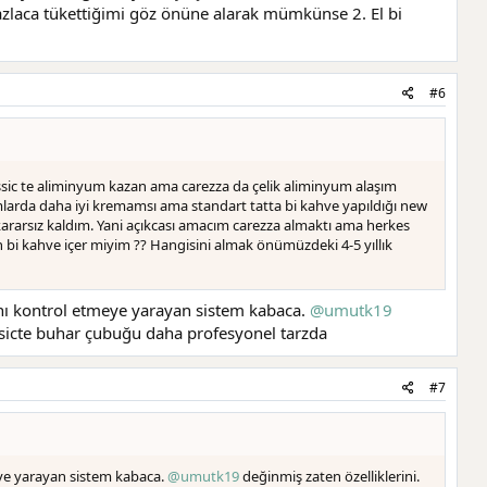
azlaca tükettiğimi göz önüne alarak mümkünse 2. El bi
#6
classic te aliminyum kazan ama carezza da çelik aliminyum alaşım
umlarda daha iyi kremamsı ama standart tatta bi kahve yapıldığı new
 kararsız kaldım. Yani açıkcası amacım carezza almaktı ama herkes
lan bi kahve içer miyim ?? Hangisini almak önümüzdeki 4-5 yıllık
ını kontrol etmeye yarayan sistem kabaca.
@umutk19
ssicte buhar çubuğu daha profesyonel tarzda
#7
eye yarayan sistem kabaca.
@umutk19
değinmiş zaten özelliklerini.