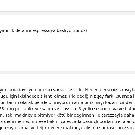
yani ilk defa mı espressoya başlıyorsunuz?
iyim ama tavsiyem imkan varsa classictir. Neden derseniz sırası
ğu için ikisindede sıkıntı olmaz. Pid dediğiniz şey farkli.suanda i
ün tanim olarak bende bilmiyorum ama birisi ısıyı kazan icinden bi
53 mm portafiltreye sahip ve classicte 3 yollu selanoid valve bulu
n. Tabi makineyle bitmiyor kötü bir degirmen ile carezzayla daha 
değirmen edinmeye bakın. carezzada basınçlı portafiltre falan oldu
gerekiyor ama iyi değirmen ve makineye alışma sonrası carezzada 