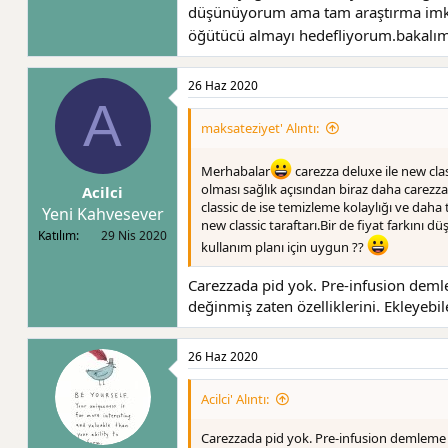
düşünüyorum ama tam araştırma imkanı
öğütücü almayı hedefliyorum.bakalı
26 Haz 2020
A
maksateziyet' Alıntı:
Merhabalar
carezza deluxe ile new clas
olması sağlık açısından biraz daha carezz
Acilci
classic de ise temizleme kolaylığı ve dah
Yeni Kahvesever
new classic taraftarı.Bir de fiyat farkını 
Katılım
29 Nis 2020
kullanım planı için uygun ??
Carezzada pid yok. Pre-infusion demle
değinmiş zaten özelliklerini. Ekleyeb
26 Haz 2020
Acilci' Alıntı:
Carezzada pid yok. Pre-infusion demleme v