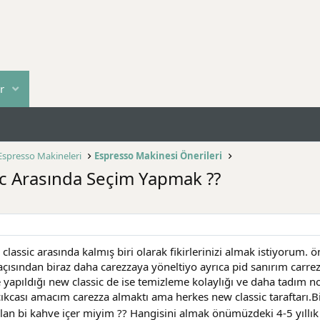
r
Espresso Makineleri
Espresso Makinesi Önerileri
c Arasında Seçim Yapmak ??
classic arasında kalmış biri olarak fikirlerinizi almak istiyorum.
açısından biraz daha carezzaya yöneltiyo ayrıca pid sanırım carre
yapıldığı new classic de ise temizleme kolaylığı ve daha tadım no
ıkcası amacım carezza almaktı ama herkes new classic taraftarı.Bir
 olan bi kahve içer miyim ?? Hangisini almak önümüzdeki 4-5 yıllı