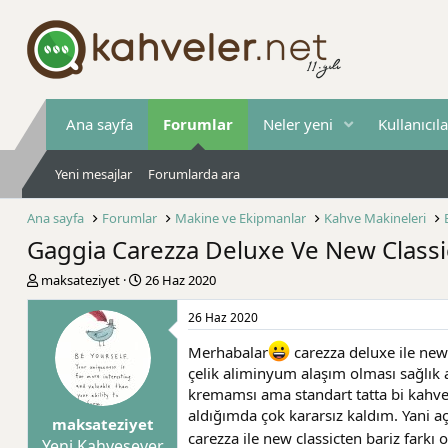
Ana sayfa
Forumlar
Neler yeni
Kullanıcıla
Yeni mesajlar
Forumlarda ara
Ana sayfa
Forumlar
Makine ve Ekipmanlar
Kahve Makineleri
Gaggia Carezza Deluxe Ve New Classi
K
B
maksateziyet
26 Haz 2020
o
a
n
ş
26 Haz 2020
b
l
u
a
Merhabalar
carezza deluxe ile new 
y
n
çelik aliminyum alaşım olması sağlık 
u
g
kremamsı ama standart tatta bi kahve 
b
ı
aldığımda çok kararsız kaldım. Yani aç
maksateziyet
a
ç
carezza ile new classicten bariz farkı
ş
t
Yeni Kahvesever