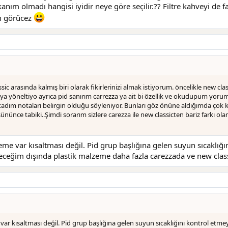
m olmadı hangisi iyidir neye göre seçilir.?? Filtre kahveyi de f
m görücez
sic arasında kalmış biri olarak fikirlerinizi almak istiyorum. öncelikle new 
aya yöneltiyo ayrıca pid sanırım carrezza ya ait bi özellik ve okudupum yor
a tadım notaları belirgin olduğu söyleniyor. Bunları göz önüne aldığımda çok
düşününce tabiki..Şimdi sorarım sizlere carezza ile new classicten bariz farkı o
me var kısaltması değil. Pid grup başlığına gelen suyun sıcaklığ
ileceğim dışında plastik malzeme daha fazla carezzada ve new cla
ar kısaltması değil. Pid grup başlığına gelen suyun sıcaklığını kontrol etm