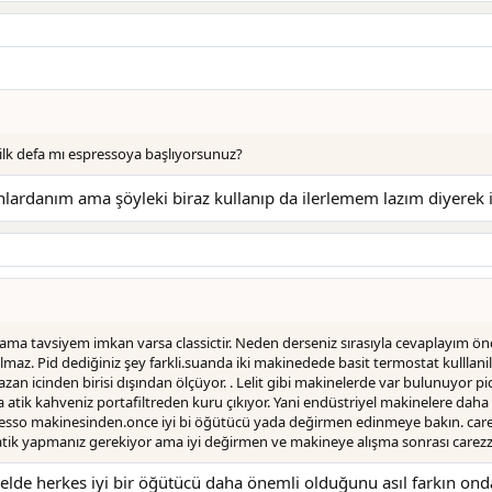
ilk defa mı espressoya başlıyorsunuz?
nlardanım ama şöyleki biraz kullanıp da ilerlemem lazım diyerek 
 ama tavsiyem imkan varsa classictir. Neden derseniz sırasıyla cevaplayım
olmaz. Pid dediğiniz şey farkli.suanda iki makinedede basit termostat kulllani
zan icinden birisi dışından ölçüyor. . Lelit gibi makinelerde var bulunuyor pid
 atik kahveniz portafiltreden kuru çıkıyor. Yani endüstriyel makinelere daha 
resso makinesinden.once iyi bi öğütücü yada değirmen edinmeye bakın. carezza
 pratik yapmanız gerekiyor ama iyi değirmen ve makineye alışma sonrası carez
de herkes iyi bir öğütücü daha önemli olduğunu asıl farkın ondan 