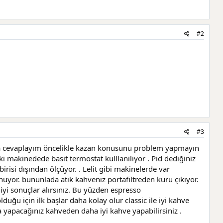
#2
#3
yla cevaplayım öncelikle kazan konusunu problem yapmayın
ki makinedede basit termostat kulllaniliyor . Pid dediğiniz
risi dışından ölçüyor. . Lelit gibi makinelerde var
nuyor. bununlada atik kahveniz portafiltreden kuru çıkıyor.
iyi sonuçlar alırsınız. Bu yüzden espresso
ğu için ilk başlar daha kolay olur classic ile iyi kahve
yapacağınız kahveden daha iyi kahve yapabilirsiniz .