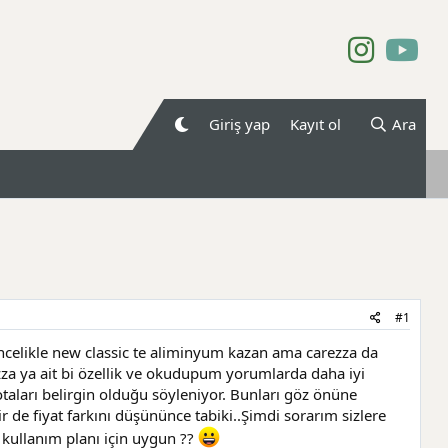
Giriş yap
Kayıt ol
Ara
#1
 öncelikle new classic te aliminyum kazan ama carezza da
zza ya ait bi özellik ve okudupum yorumlarda daha iyi
taları belirgin olduğu söyleniyor. Bunları göz önüne
 de fiyat farkını düşününce tabiki..Şimdi sorarım sizlere
k kullanım planı için uygun ??