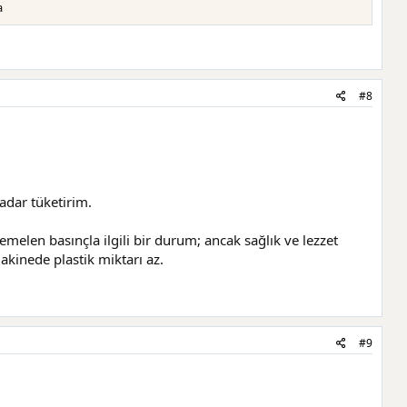
a
#8
dar tüketirim.
melen basınçla ilgili bir durum; ancak sağlık ve lezzet
akinede plastik miktarı az.
#9