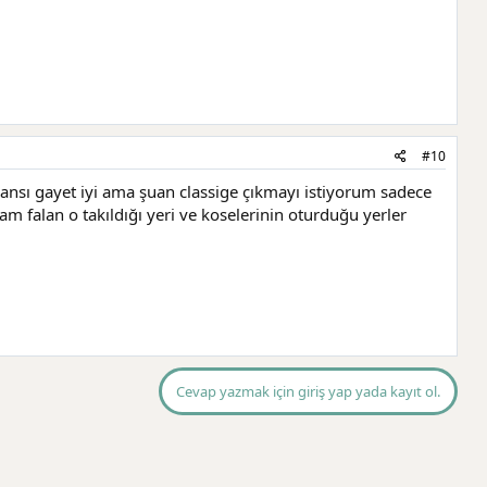
#10
sı gayet iyi ama şuan classige çıkmayı istiyorum sadece
am falan o takıldığı yeri ve koselerinin oturduğu yerler
Cevap yazmak için giriş yap yada kayıt ol.