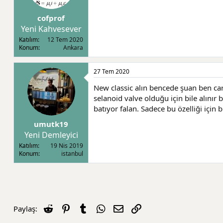
cofprof
Yeni Kahvesever
Katılım
12 Tem 2020
Konum
Ankara
27 Tem 2020
New classic alın bencede şuan ben c
selanoid valve olduğu için bile alınır
batıyor falan. Sadece bu özelliği için bi
umutk19
Yeni Demleyici
Katılım
19 Nis 2019
Konum
istanbul
Reddit
Pinterest
Tumblr
WhatsApp
E-posta
Link
Paylaş: