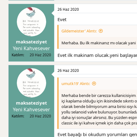
26 Haz 2020
Evet
Gildemeister' Alıntı:
maksateziyet
Merhaba. Bu ilk makinanız mı olacak yani 
Yeni Kahvesever
Evet ilk makinam olucak.yeni başlaya
Katılım
20 Haz 2020
26 Haz 2020
umutk19' Alıntı:
Merhaba bende bir carezza kullanicisiyim
içi kaplama olduğu için ikisindede sıkıntı 
maksateziyet
olarak bende bilmiyorum ama birisi ısıyı ka
Yeni Kahvesever
yollu selanoid valve bulunuyor. bununlada
Katılım
20 Haz 2020
daha iyi sonuçlar alırsınız. Bu yüzden esp
classic ile iyi kahve içmek için daha çok
Evet bayağı bi okudum yorumları genel