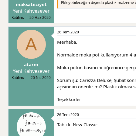
Ekleyebileceğim dışında plastik malzeme 
maksateziyet
Yeni Kahvesever
Katılım
20 Haz 2020
26 Tem 2020
A
Merhaba,
Normalde moka pot kullanıyorum 4 ay
atarm
Moka potun basıncını öğrenince gerç
Yeni Kahvesever
Katılım
20 Nis 2020
Sorum şu: Carezza Deluxe, Şubat sonras
açısından önerilir mi? Plastik olması
Teşekkürler
26 Tem 2020
Tabii ki New Classic...