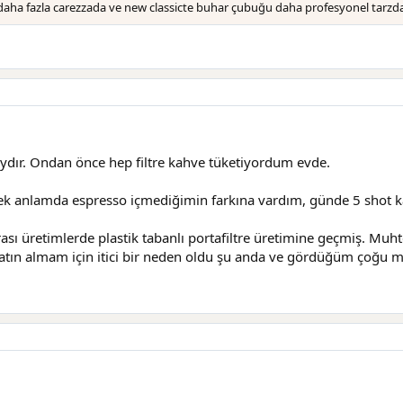
daha fazla carezzada ve new classicte buhar çubuğu daha profesyonel tarzd
dır. Ondan önce hep filtre kahve tüketiyordum evde.
ek anlamda espresso içmediğimin farkına vardım, günde 5 shot ka
ı üretimlerde plastik tabanlı portafiltre üretimine geçmiş. Muhte
 satın almam için itici bir neden oldu şu anda ve gördüğüm çoğu m