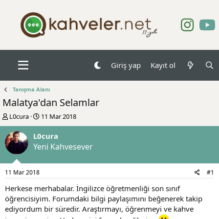
Giriş yap
Kayıt ol
Tanışma Alanı
Malatya'dan Selamlar
K
B
L0cura
11 Mar 2018
o
a
n
ş
L0cura
b
l
Yeni Kahvesever
u
a
y
n
u
g
11 Mar 2018
#1
b
ı
a
ç
Herkese merhabalar. İngilizce öğretmenliği son sınıf
ş
t
öğrencisiyim. Forumdaki bilgi paylaşımını beğenerek takip
l
a
ediyordum bir süredir. Araştırmayı, öğrenmeyi ve kahve
a
r