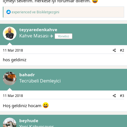
içmeyi severim. Herkese iyi forumlar dilerim.
t
i
a
h
T
n
i
experienced
ve
Bisikletgezgini
e
p
k
teyyaredenkahve
i
l
Kahve Masası ✈️
Yönetici
e
r
:
11 Mar 2018
#2
hos geldiniz
bahadr
Tecrübeli Demleyici
11 Mar 2018
#3
Hoş geldiniz hocam
beyhude
Yeni Kahvesever