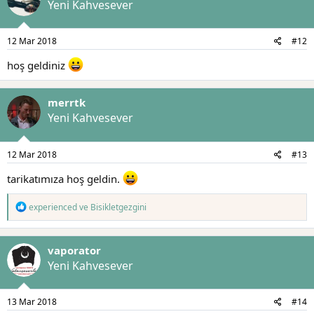
l
Yeni Kahvesever
e
r
:
12 Mar 2018
#12
hoş geldiniz
merrtk
Yeni Kahvesever
12 Mar 2018
#13
tarikatımıza hoş geldin.
T
experienced
ve
Bisikletgezgini
e
p
k
vaporator
i
l
Yeni Kahvesever
e
r
:
13 Mar 2018
#14