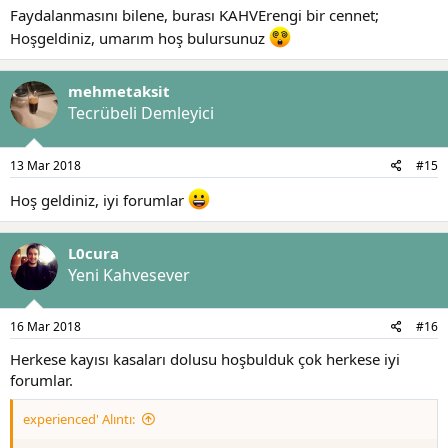
Faydalanmasını bilene, burası KAHVErengi bir cennet;
Hoşgeldiniz, umarım hoş bulursunuz
mehmetaksit
Tecrübeli Demleyici
13 Mar 2018
#15
Hoş geldiniz, iyi forumlar
L0cura
Yeni Kahvesever
16 Mar 2018
#16
Herkese kayısı kasaları dolusu hoşbulduk çok herkese iyi
forumlar.
experienced' Alıntı: