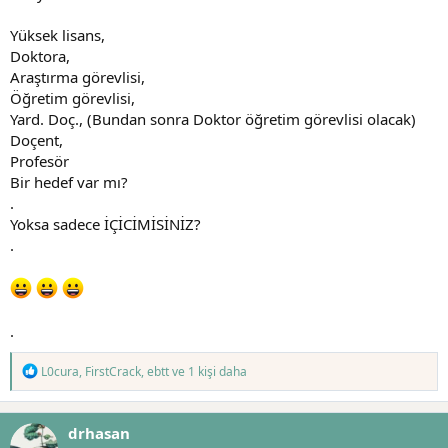
Yüksek lisans,
Doktora,
Araştırma görevlisi,
Öğretim görevlisi,
Yard. Doç., (Bundan sonra Doktor öğretim görevlisi olacak)
Doçent,
Profesör
Bir hedef var mı?
.
Yoksa sadece İÇİCİMİSİNİZ?
.
.
T
L0cura
,
FirstCrack
,
ebtt
ve 1 kişi daha
e
p
k
drhasan
i