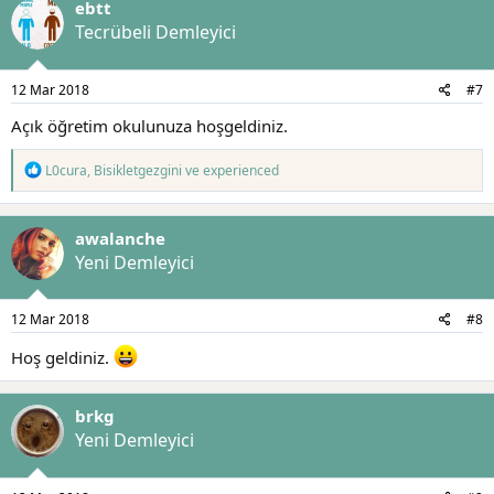
ebtt
Tecrübeli Demleyici
12 Mar 2018
#7
Açık öğretim okulunuza hoşgeldiniz.
T
L0cura
,
Bisikletgezgini
ve
experienced
e
p
k
awalanche
i
l
Yeni Demleyici
e
r
:
12 Mar 2018
#8
Hoş geldiniz.
brkg
Yeni Demleyici