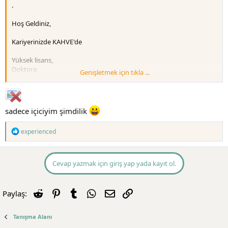
.
Hoş Geldiniz,
Kariyerinizde KAHVE'de
Yüksek lisans,
Doktora,
Genişletmek için tıkla ...
Araştırma görevlisi,
Öğretim görevlisi,
Yard. Doç., (Bundan sonra Doktor öğretim görevlisi olacak)
Doçent,
sadece içiciyim şimdilik
Profesör
Bir hedef var mı?
T
experienced
.
e
Yoksa sadece İÇİCİMİSİNİZ?
p
.
k
i
Cevap yazmak için giriş yap yada kayıt ol.
l
e
r
.
Reddit
Pinterest
Tumblr
WhatsApp
E-posta
Link
Paylaş:
:
Tanışma Alanı